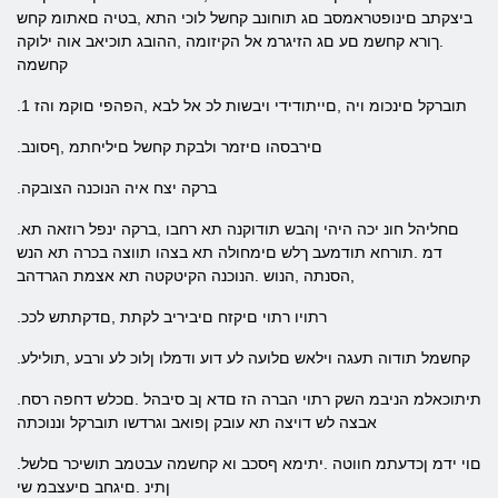
ביצקתב םינופטראמסב םג תוחונב קחשל לוכי התא ,בטיה םאתומ קחש
.ךורא קחשמ םע םג הזיגרמ אל הקיזומה ,ההובג תוכיאב אוה ילוקה
קחשמה
.תוברקל םינכומ ויה ,םייתודידי ויבשות לכ אל לבא ,הפהפי םוקמ והז 1
.םירבסהו םיזמר ולבקת קחשל םיליחתמ ,ףסונב
.ברקה יצח איה הנוכנה הצובקה
.םחליהל חונ יכה היהי ןהבש תודוקנה תא רחבו ,ברקה ינפל רוזאה תא
דמ .תורחא תודמעב ךלש םימחולה תא בצהו תווצה בכרה תא הנש
,הסנתה ,הנוש .הנוכנה הקיטקטה תא אצמת הגרדהב
.רתויו רתוי םיקזח םיביריב לקתת ,םדקתתש לככ
.קחשמל תודוה תעגה וילאש םלועה לע דוע ודמלו ןלוכ לע ורבע ,תולילע
.תיתוכאלמ הניבמ השק רתוי הברה הז םדא ןב סיבהל .םכלש דחפה רסח
אבצה לש דויצה תא עובק ןפואב וגרדשו תוברקל וננוכתה
.םוי ידמ ןכדעתמ חווטה .יתימא ףסכב וא קחשמה עבטמב תושיכר םלשל
ןתינ .םיגחב םיעצבמ שי