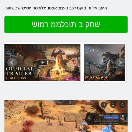
.היעב אל וז ,םוקמ לכב טעמכ אצמנ ירלולסה יוסיכהשכ ,תעכ
שחק ב תוכלממ רמוש