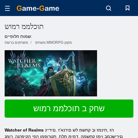
תוכלממ רמוש
שמות חלופיים:
משחקי MMORPG מקוון
משחקים ברשת
שחק ב תוכלממ רמוש
הז ,תינמז וב קחשמ לש םירנא'ז .םידיינ
Watcher of Realms
םירישכמב ןימז קחשמה .דמימ תלת ,תטרופמו הפי הקיפרגה .ךומנ