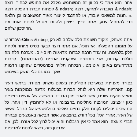
אחר. הוא אמר כי בכיוון זה המשתמש מקבל את החופש לבחור. רוצה
לפתוח חברת ההפקה רוצה & ndash; מעבדה למחקר, רוצה & ndash;
חנות למשאבי עיבוד, או להתנגד לייצור מאוד המשאבים וכן הלאה. n.
כדי להתחיל עסק, אתה צריך רישיון ולהיות מסוגל לקנות אותו עם
החיסכון שלהם.
ברור שVirCities & nbsp; אתה משחק, מיקוד תשומת הלב שלהם לא רק
על מומנט ההפעלה. אז תוכל, אם אתה רוצה לבקר בסיס מיוחד ולקחת
חלק בלחימה. זה עוזר הרבה לברוח מדאגות היום-יום. מערכת הלחימה
כוללת קרבות, שני רובוטים ושחקנים אחרים (בהסכמתם). קרבות
מתרחשים באופן אוטומטי. הצלחה תלויה בפרמטרים שהוקנו הדמות
שלך, כמו גם כלי הנשק בשימוש.
בצורה מעניינת במערכת הפוליטית בעולם משחק מסודר. בראש העיר
קם. האחריות שלה היא לנהל חברות בבעלות מדינה ממוקמות בעיר
ומציע חוקים שונים, אשר לאחר מכן הם דנו בפגישה של אנשים רציניים
כגון יועצים. המועצה מחליטה בהצבעה או לא להחמיץ דין אחר. כל
התושבים יכולים לקחת חלק בחיים פוליטיים ולהשפיע על הגורל האישי
של העיר. אחרי הכל, בכל חודש בהצבעה, אשר הביאה באמצעים ונבחרה
חברי מועצה. הוא אמר כי אין הגבלות והוא יכול לרוץ לכל אזרח. לכן, אם
יש רצון כזה, רשאי לפנות למדיניות.