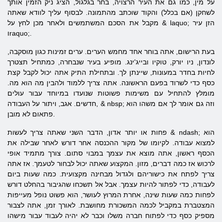
על מין, כמו גם את העיר הרצויה, בחר בגלגול, הציג ניק הזמין אותך
לשחקן (אם בכלל) והקוד שוכתב מהתמונה. לבסוף עליך לוודא שאתה
מקבל את הסכם המשתמשים ולאחר מכן לחץ על & laquo; הזן עיר
וraquo;.
בעת הרישום, אתה בוחר אחד מחמש הערים. ערים זמינות כגון מוסקבה,
לונדון, ניו יורק, טוקיו ובייג'ינג. מופיע בעיר שנבחרה, כמתחיל תצטרך
לחיות בחדר במעונות, שיינתן לך. ובתחילת התיק אתה יכול לקבל קצת
כסף כדי לשרוד בפעם הראשונה. אתה צריך ללמוד ולהבין מה הוא מה.
מומלץ להתחיל עם משימות פשוטות שנועדו במיוחד עבור עולים
חדשים. אגב, ויתור על העבודה, & nbsp; וזה גם אומר לך אם משהו הוא
פתאום לא מובן.
פחות או יותר אדון, הדבר השני שאתה צריך לעשות & ndash; הוא
למצוא עבודה. לקיומו של מקור ההכנסה אחר דורש לאחר שבילה את
הכסף ראשון, אתה מוצא את עצמך במבוי סתום. צורך מתמיד אופי
לרכוש אז כמה דברים, מזון. המקצוע שאתה יכול לבחור לטעמך. אז אתה
צריך לפתח את כישוריהם ולגדול מבחינה מקצועית. כמה שעות ביום
לעבודה, כדי לפתור להיות עצמך. אבל אל תשכחו שהגיבור בהחלט דורש
לפחות כמה שעות שינה, אחרת המרוץ לעושר, הוא פשוט נופל מעייפות
המצטברת במקביל לכמה המשכורת מחושבת. לאורך זמן, אתה לצבור
מספיק כסף כדי לפתוח חברה משלו וכבר לא יהיה לעבוד עבור מישהו