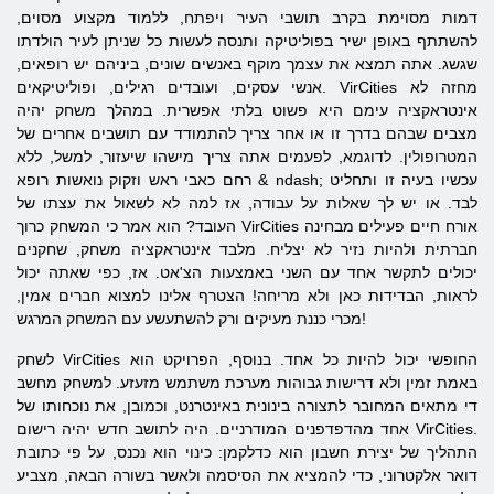
דמות מסוימת בקרב תושבי העיר ויפתח, ללמוד מקצוע מסוים,
להשתתף באופן ישיר בפוליטיקה ותנסה לעשות כל שניתן לעיר הולדתו
שגשג. אתה תמצא את עצמך מוקף באנשים שונים, ביניהם יש רופאים,
אנשי עסקים, ועובדים רגילים, ופוליטיקאים. VirCities מחזה לא
אינטראקציה עימם היא פשוט בלתי אפשרית. במהלך משחק יהיה
מצבים שבהם בדרך זו או אחר צריך להתמודד עם תושבים אחרים של
המטרופולין. לדוגמא, לפעמים אתה צריך מישהו שיעזור, למשל, ללא
רחם כאבי ראש וזקוק נואשות רופא & ndash; עכשיו בעיה זו ותחליט
לבד. או יש לך שאלות על עבודה, אז למה לא לשאול את עצתו של
העובד? הוא אמר כי המשחק כרוך VirCities אורח חיים פעילים מבחינה
חברתית ולהיות נזיר לא יצליח. מלבד אינטראקציה משחק, שחקנים
יכולים לתקשר אחד עם השני באמצעות הצ'אט. אז, כפי שאתה יכול
לראות, הבדידות כאן ולא מריחה! הצטרף אלינו למצוא חברים אמין,
מכרי כננת מעיקים ורק להשתעשע עם המשחק המרגש!
לשחק VirCities החופשי יכול להיות כל אחד. בנוסף, הפרויקט הוא
באמת זמין ולא דרישות גבוהות מערכת משתמש מזעזע. למשחק מחשב
די מתאים המחובר לתצורה בינונית באינטרנט, וכמובן, את נוכחותו של
אחד מהדפדפנים המודרניים. היה לתושב חדש יהיה רישום VirCities.
התהליך של יצירת חשבון הוא כדלקמן: כינוי הוא נכנס, על פי כתובת
דואר אלקטרוני, כדי להמציא את הסיסמה ולאשר בשורה הבאה, מצביע