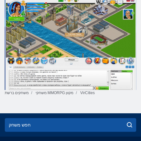
VirCities
משחקי MMORPG מקוון
משחקים ברשת