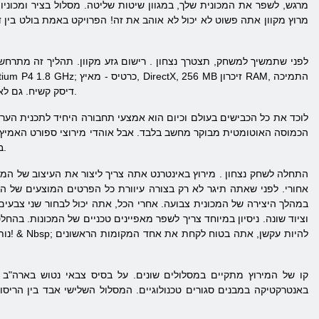
המלא בדינמי, שבו אוהבים נואשים נאספו מהירות. אתה יהיה זמין tyuting מרגש, לשפר את המכונית שלך, במגוון שיטות של
מרוץ מקוון אתה פשוט לא יכול לא אוהב את זה! הפרויקט באמת בולט בין 
לפני שתמשיך למשחק, תצטרך
נצחון
. רישום גזע מקוון. תהליך זה מתרחש
Shader Model 2; הנוכחות של כרטיס קול; 1 GB של זיכרון RAM ו -500 MB דיסק קשיח. גם לא יכול לעשות בלי אינטרנט במהירות גבוהה.
לוכד את כל הכבישים בעולם וכיום הוא אמצעי תחבורה היחיד לתכנית הער
הכמוסה האוטומטית מבוקר מחשב בלבד. אבל אוהדי מירוצי ספורט האמיץ ל
בסוד, כפי שהיו, במקומות שונים בסוד. חוץ מזה שארגן אליפויות ברחבי העולם, והתאגיד לא להתמודד עם ועדת המירוץ.
התחלה לשחק
נצחון
. מירוץ באינטרנט אתה צריך ליצור את העיצוב של המ
אחורי. לפני שאתה תיגר לא רק בצורה עיוורת כל הפרטים המוצעים של המ
במהלך היצירה של המכונית צבועה. אחרי הכל, אתה יכול לבחור שני צבעים 
וציוד שונה. ניסיון במיוחד צריך לשפר מאפיינים טכניים של המכונות. בהח
נות
קו של המירוץ מתקיים במסלולים שונים. על בסיס צבאי נטוש בארה"ב 
באנטרקטיקה במבנים סגורים טכנולוגיים. המסלול השלישי אבד בין הריסו