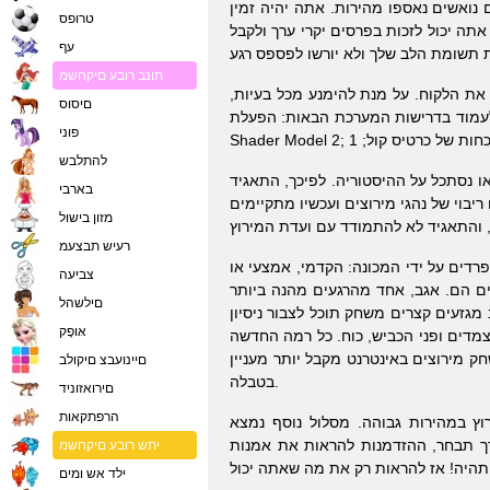
טרופס
תה יכול לזכות בפרסים יקרי ערך ולקבל
עף
תונב רובע םיקחשמ
ד את הלקוח. על מנת להימנע מכל בעיות,
םיסוס
smistema Windows XP SP3, Vista, W; מעבד Pentium P4 1.8 GHz; כרטיס - מאיץ, DirectX, 256 MB זיכרון RAM, התמיכה
פוני
להתלבש
בארבי
בוי של נהגי מירוצים ועכשיו מתקיימים
מזון בישול
רעיש תבצעמ
רדים על ידי המכונה: הקדמי, אמצעי או
צביעה
ים הם. אגב, אחד מהרגעים מהנה ביותר
םילשהל
מגזעים קצרים משחק תוכל לצבור ניסיון
אּופָק
מצמדים ופני הכביש, כוח. כל רמה החדשה
וצים באינטרנט מקבל יותר מעניין! & Nbsp; להיות עקשן, אתה בטוח לקחת את אחד המקומות הראשונים
םיינועבצ םיקולב
בטבלה.
םירואזוניד
הרפתקאות
וץ במהירות גבוהה. מסלול נוסף נמצא
דרך תבחר, ההזדמנות להראות את אמנות
יתש רובע םיקחשמ
ילד אש ומים