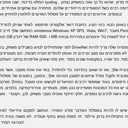
יטה. מסלול בציר ומכוניות מרוץ, שהוא כל כך גאה במשחק
נצחון
.
דומה רבים בשל המאפיינים הייחודיים שלהם. מתחרה עם שחקנים אמיתיים, א
בונוסים. אירועים רבים המסודרים על מסלול המרוצים לחלוטין להחזיק את תשומת הלב שלך ולא יורשו לפספס רגע!
 באופן הבא: כינוי הציג, כתובת דואר אלקטרוני וסיסמא. לאחר שניתן להורי
המחשב שלך חייב לעמוד בדרישות המערכת הבאות: הפעלת in7
מומית שלה צריך להיות
DriveNet
לפני שמתחילים לנהוג בשבילים משחק, בואו נסתכל על ההיסטוריה. לפיכך, התאגיד
א מסכימים עם מצב עניינים זה ואומץ להתריס חברה חצופה. הם מצטרפים רי
כונית שלך, ואז זה שאוב בהדרגה. כדי להתחיל, בחר את אחת מאבני, אשר מופ
כונית ולקבל מודל שיתאים לסגנון הנהיגה שלך, וכמובן, בתנאים של מסלול
ודפוסים. בעוד שמספר רכיבים המיועדים לקישוט אינו מוגבל. במהלך מורכב 
לט יש את כל המכונות מאפיינים כגון מסה, מצמדים, אוירודינמיקה, בלמים, 
נת גישה לרכיבים נוספים, חלקי חילוף ואפילו מצבי משחק. לכן,
ויקטורי
. משחק מיר
שיש לו להיות במסלול המדבר פורט המהיר, הנחשב למקום אידיאלי למיר
ת התנחלויות ברוק איילנד. זה מאחז נטוש בחוף אנגליה. לא משנה באיזו 
הנהיגה תמיד תהיה! אז להראות רק את מה שאתה יכול!