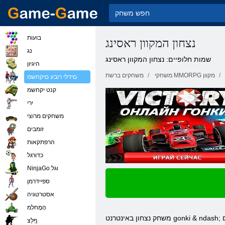
בועות
נצחון המקוון ראסינג
נג
שמות חלופיים: נצחון המקוון ראסינג
היגיון
משחקי MMORPG מקוון
משחקים ברשת
םידלי רובע םיקחשמ
קנט יקחשמ
ירי
משחקים מרוצי
זומבים
הרפתקאות
כדורגל
NinjaGo וגל
ספיידרמן
אסטרטגיה
הָמָחלִמ
gonki
באינטרנט
משחק
נצחון
ףָלַצ