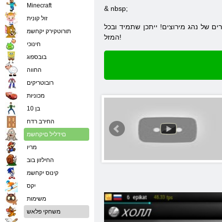
Minecraft
& nbsp;
זול קונית
 של נהג מירוצים! ייתכן שתמיד ובכל
תורוטקירק יקחשמ
המזל!
חינוכי
בובספוג
החווה
רובוטריקים
מכוניות
בן 10
החירב רדח
םידליל םיקחשמ
מריו
החילזון בוב
קינוס יקחשמ
יִקס
משימות
משחקי פלאש