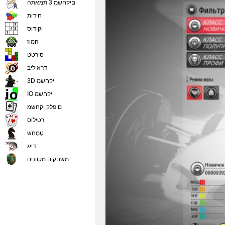
םיקחשמ 3 תמאתה
חידות
וקודוס
המוז
סירטט
דראיליב
3D יקחשמ
IO יקחשמ
םיפלק יקחשמ
רטילוס
טָמְחַׁש
דייג
משחקים מקוונים