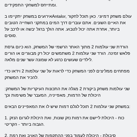
ומתייחס למשחקי התפקידים.
אירועים במשחק יתקיימו בAntalor, עולם משחק דמיוני. כאן תוכל לחקור
את האיים השונים. אתם עוברים דרך המים במתקני השחייה הטובים
ביותר, אחרת אתה יכול לטבוע. אתה הולך ברגל יבשה או לרכב על
סוסים.
הורדת שני עולמות 2 מתוך האתר הרשמי של המשחק, הוא כיום גרסת
פלאש זמינה. הורד שני עולמות 2 משתמשים יכול רק מבוגרים או הורים
לילדים שעושים כרגע לא שמונה עשר שנים מלאה.
מפתחים ממליצים לפני המשחק כדי לראות על שני עולמות 2 וידאו כדי
להכיר את המשחק.
שני עולמות משחק ביקורת 2 מגלה את התכונות העיקריות של המשחק:
היכולת של הדמות, מאפייניה, המעבר של משימות וכך
במשחק שני עולמות 2 תוכל לגלם דמות שיש לו את המאפיינים הבאים:
1. כוח - היכולת ליישם את רמות נזק שונות, ואת היכולת לגרום הנזק
הגבוה ביותר - הקריטי.
2. סיבולת - היכולת לעמוד בפני ההתקפות של האויב ואת רמת