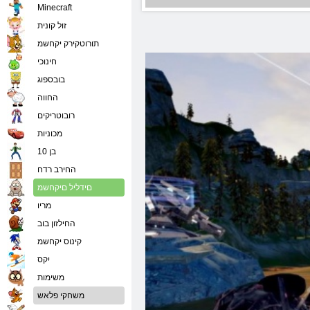
Minecraft
זול קונית
תורוטקירק יקחשמ
חינוכי
בובספוג
החווה
רובוטריקים
מכוניות
בן 10
החירב רדח
םידליל םיקחשמ
מריו
החילזון בוב
קינוס יקחשמ
יִקס
משימות
משחקי פלאש