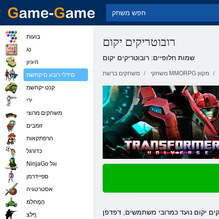
בועות
רובוטריקים יקום
נג
שמות חלופיים: רובוטריקים יקום
היגיון
משחקי MMORPG מקוון
משחקים ברשת
םידלי רובע םיקחשמ
קנט יקחשמ
ירי
משחקים מרוצי
זומבים
הרפתקאות
כדורגל
NinjaGo וגל
ספיידרמן
אסטרטגיה
הָמָחלִמ
פדפן ekshin. בבסיסה, זה מדע בדיוני, בז'אנר של MMORPG. בסיסו של הפרויקט הוא בקצב מהיר קרבות עם מבחר עצום של מצבי משחק,
ףָלַצ