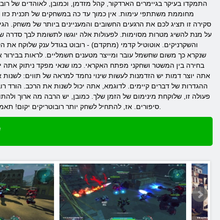
התמקדו בעיקר בגיימרים הארדקור, קהל מזדמן, וכמובן, לאוהדים של רוב
מחוממת משתתפי עימות. אין כמוך עד כה במשחקים של תכנית כזו לא
סקירה זו תציג לכם את הרגעים החשובים והמעניינים ביותר של משחק. הגי
על מנת להשיג מטרות מסוימות. לפעולות אלה יוגשו לתשומת לבך סדרה של 
בחירה בין המשטר ושחקני מפתח האקראי. כמו שנאי מפקד ניתוק אתה יכ
אתה יוצר דמות יש הזדמנות לעשות שינוי נחמד למראה של תווים: לשנות א
ההגדרות של דברים קיימים. לדוגמא, אתה יכול לשנות את הרכב. הורד ר
פעולה זו, שלוקחת מינימום של הזמן שלך. כמובן, יש הרבה מה ארוך ולהת
סיפורים. אז, להתחיל לשחק יותר רובוטריקים יקום! תאמין לי, תוכל להתרשם ומרוצה! גם לאחר המשחק ממשיך למשוך דמיון קרבות עם מתמודדים ראויים ונצחון עוררין עליהם.
ש