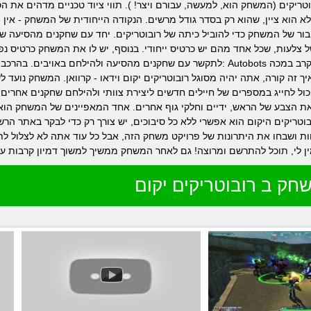
וטריקים (המשחק הוא, למעשה, עבורם ויצר! ). תווי ציוד טכניים מדהים את 
 הוא ציין, שהוא רק בסדר גודל מרשים. הנקודה הייחודית של המשחק - אין 
בור של המשחק כדי להוביל כיתה של רובוטריקים. יחד עם שחקנים מהסיעה של
צלעות, שכל אחד מהם יש כרטיס ייחודי. בנוסף, יש לו את המשחק כרטיס נפר
לתקשר עם שחקנים מהסיעה ולהילחם באויבים. בהרכבו מחשב רובוטריקים יקום מכיל שני פלגים: Autobots 
ול לחייג במספרים של חיילים חדשים ליצירת צוותי ולהילחם שחקנים אחרים
ת הצבע של הראש, ידיים וחלקי גוף אחרים. אחד המאפיינים של המשחק הוא ל
ובוטריקים היקום הוא אפשרי ללא כל סיבוכים, יש צורך רק כדי לבקר באתר 
וות ושבחו את היתרונות של פרויקט משחק הזה, אבל כל עוד אתה לא לצלול ל
חק ב רובוטריקים יקום