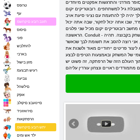
הסופר מודרני והתרגשות אפקטים מיוחדים
טרופס
מגבלת גיל למשתתפים. רובוטריקים יקום
עף
ך יהיה לך להתעמת עם נציגי סיעת אויב
ד, שבו אתה יכול לחקור, שבה אתה יכול
תונב רובע םיקחשמ
והשקרניקים. אוטוטיל קדמי (מתקדם) - רובוט בגודל ענק שלוקח את הקרב במכה
םיסוס
הראשונה. Conduit - שנקרא כך משום שחשמל עובר ומייצר מטענים חשמליים. לראות בבירור איך זה קורה, אתה יהיה מסוגל רובוטריקים יקום וידאו - קרוואן. המשחק נועד לשחק בקבוצה. תהיה
פוני
. אני רוצה להסב את תשומת לבך שכאשר
להתלבש
יצור פריטים ייחודיים מאוד ולשנות את
בארבי
הרשמי של המשחק ובאמצעות הטיפים לבצע
תוך העולם הזה של הרפתקה, זה פשוט יש
מזון בישול
רעיש תבצעמ
צביעה
םילשהל
אּופָק
םיינועבצ םיקולב
םירואזוניד
הרפתקאות
יתש רובע םיקחשמ
ילד אש ומים