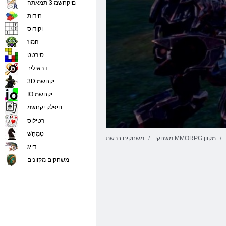
םיקחשמ 3 תמאתה
חידות
וקודוס
המוז
סירטט
דראיליב
3D יקחשמ
IO יקחשמ
םיפלק יקחשמ
רטילוס
טָמְחַׁש
משחקי MMORPG מקוון
משחקים ברשת
דייג
משחקים מקוונים