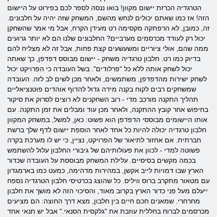
הטרגדיה הכרזת יישום מקוון! בואו ננסה לספר לכם בפירוט על היישום
הזה! אז כמו שאתם יכולים לנחש מהשם, המשחק שזה יהיה על חלבונים.
זה, כמובן, לא הרפתקה מקסימה רט מעידן הקרח, אבל מי אמר שהשחקן
יכול רק לעודד מכרסמים מערביים? החלבונים שלנו הם לא יותר גרועים
ממה שהם, אולי ציוריים ומשעשעים קצת פחות, אבל זה לא מצליח להם
בדיוק כמו רט. חלבון טרגדיה משחק - יישום מבוסס דפדפן, כך שאתה
יכול לשחק אותה ללא כל "פרלודים". בשל העובדה כי הפרויקט יכול
לשחק ישירות מהדפדפן, משתמשים, ולאחר מכן לשים לב לזה. העובדה
שמשחקים רבים לקוח בקנה מידה גדול להדוף אוהדים פוטנציאליים
תהליך התקנה מורכב מדי - רוב השחקנים לא רוצים לסרוק את סיקור
בחיפוש אחר קובץ ההתקנה, ולאחר מכן עוד ומבלים את זמן התקנה. עם
אותו היישומים מבוססי הדפדפן הוא פשוט: כאן, למשל, במשחק המקוון
חלבון טרגדיה יכולה להיות כל אחד לאחר הוספת יישום לדף שלך ברשת
חברתית. אם אחזור לתיאור של הפרויקט, נציין, כי יש לו מערכת בקרה
פשוטה למדי - לכוון את פעולותיהם של גיבורי החלבון עלול להשתמש
בכמה מקשים בסיסיים. עלילת המשחק מבוססת על העובדה שכדור
הארץ שבו דמויות לייב אקשן, במהירות מדהימה, כמעט כמו בארמגדון
עם מטאור מתקרב ברוס וויליס. כל שהוצג בכרטיסי חלבון הטרגדיה נספח
ייעלם מעל פני כדור הארץ בקרוב מאוד, והסיכוי הזה לא מושך את חלבון
מחרחרי. שמאנים חכם חיים בין חלבון, מצא דרך החוצה: הם מציעים
מכרסמים לברוח בחללית עוזבת את "גלקסית הסנאי." אבל יש תנאי אחד