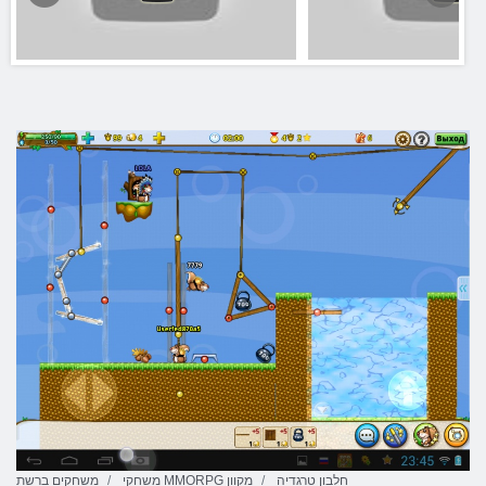
חלבון טרגדיה
משחקי MMORPG מקוון
משחקים ברשת