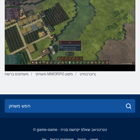
ןרוברבמיט
משחקי MMORPG מקוון
משחקים ברשת
© game-game - טנרטניאב שאלפ יקחשמ םניח
English
iw
משוב
תגיות
משחקים ברשת