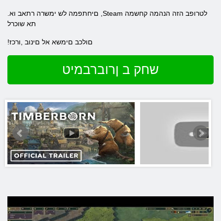
.םיחתפמה לש ימשרה רתאב וא ,Steam לטרופב הזה הנהמה קחשמה
תא שוכרל
!םולכב םימשא אל םינוב ,ורכז
שחק ב ןרוברבמיט