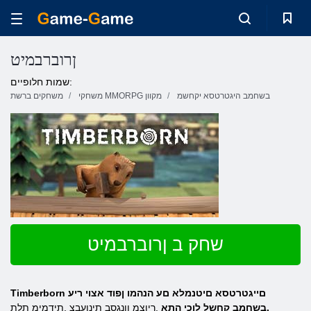
ןרוברבמיט
שמות חלופיים:
בשחמב היגטרטסא יקחשמ
משחקי MMORPG מקוון
משחקים ברשת
שחק ב ןרוברבמיט
Timberborn םייגטרטסא םיטנמלא םע הנהמו ןפוד אצוי ריע
.בשחמב קחשל לוכי התא
.ריוצמ ןונגסב תינועבצ ,תידמימ תלת