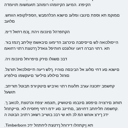
הקיפרג .המיענ הקיזומהו רומוהב תועמשומ תויומדה
.םמוקמ תא וספת םינובו ומלענ םישנא הכלהמבש ,הספילקופא הווחש
םלועב
.הקתפרהל םינכומ ויהת ,ןכמ רחאל דימ
.הייסולכואה לש םייסיסבה םיכרצב הדימעו םיבאשמ ץוליחב ךנמז בור
תא .רתוי הברה דועו יגולונכט חותיפל גואדל ךרטצת רתוי רחואמ
.דבכ םשגלו םירק םיפרוחל םינכומ ויה
.םישנא םע דחי םלענ אל הביבסה םוהיז .ךלש ריעה תייסולכואל תורצל
םורגל םילולע םיליער םיעקשמו םילפרע
.קחשמב יחכונה עגרב תלעות רתוי ואיביש םיטקיורפ תבוטל תוריחב
תושעל
.תוחונ םירצויה םיפסונ םינבמו םיטושיק ,תונמא יצפח וכרטצת ,לכואב ך
.קחשמה תליחתב דחוימב ,םתיינב םע ידמ רתוי ףחסית לא .םייקתהל
ידכ ךירצ אוהש המ לכ תא שי רבכ בושייב רשאכ רתויב הבוטה ה
.Timberborn תא ןיקתהלו דירוהל ךרטצת ליחתהל ידכ