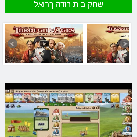
שחק ב תורודה ךרואל