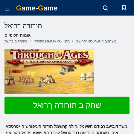
תורודה ךרואל
שמות חלופיים:
בשחמב היגטרטסא יקחשמ
משחקי MMORPG מקוון
משחקים ברשת
שחק ב תורודה ךרואל
.ימשר דוביעב רבודמ השעמל ,חולה קחשמל תודוה העיפוהש היגטרטסא
איה .בשחמב םינדיעה ךרד קחשל לוכי התא וישכע .ידמל תטרופמו