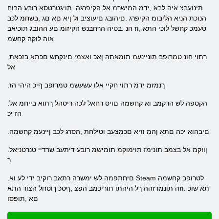
תינועבצ איה לבא ,ידמ המישרמ אל הקיפרגה .תויגטרטסא רובע הבוח
הנוכת הניא הליבומ הקיפרג .םיהובג םיעוציב ול ןיא םא םג ,בשחמ לכב
טעמכ קחשל לוכי התא ,וז הנ .בטיה הרחבנש הקיזומ םע ההובג תוכיאב
אוה לוקה קחשמ
.רתוי חונ טמרופב תוניינעמ תומאתה ןאכ ואצמי םינקחש םכתא בזכאת
אל
.ךנמזמ ידמ רתוי חקיי אלו עשעשמ טמרופב ףיכ היהי הז
.הקספה לש הרקמב וא קחשמה םויס רחאל לכה ריסהל ךתוא בייחמ אל
הז יכ
.םיבהוא יכה םתא ןהמ וזיא םכמצעב וטילחת ,הסרג לכב ןיינעמ קחשמה
.ןווקמ אל בצמב תונימז תוימוקמ תומישמ רובע דיתעב שרדיי טנרטניאל
ר
.םיחתפמה לש ימשרה רתאב רוקיב ידי לע וא Steam לטרופב קחשמה
תא שוכ .וזה תונמדזהה ךל היהתו תוריכמב הפצ ,ףסכ ךוסחל הצור התא
םא ,תופסו