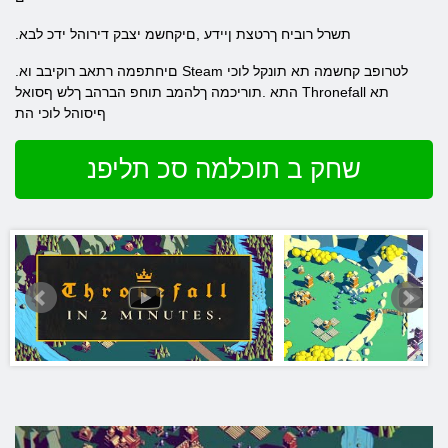
.תשרל רוביח ךרטצת ןיידע ,םיקחשמ יצבק דירוהל ידכ לבא
.םיחתפמה רתאב רוקיבב וא Steam לטרופב קחשמה תא תונקל לוכי
התא .תוריכמה ךלהמב תוחפ הברהב ךלש ףסואל Thronefall תא
ףיסוהל לוכי הת
שחק ב תוכלמה סכ תליפנ