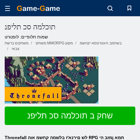
תוכלמה סכ תליפנ
שמות חלופיים: לופנורט
בשחמב היגטרטסא יקחשמ
משחקי MMORPG מקוון
משחקים ברשת
צבאי
שחק ב תוכלמה סכ תליפנ
Thronefall לש םירנא'ז בלשמה קחשמ אוה RPG תמא ןמזב הי