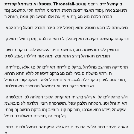
.פוטפל וא בשחמל קקדזת Thronefall-ב קחשל ידכ
.ריוצמ ןונגסב
תינועבצ איה ,ןפוד תאצוי דואמ תיארנ תידמימ תלתה הקי .קחשמב ןמז
הברה הלבת םא םג ,ךתוא ףייעת אלו המיענ הקיזומה ,ראתל ר
.םיבשותה לכ רובע חוטבל ותוא ךופהל ידכ םיבר תוברק רובעל ךירצ לבא
.תורקבהו קחשמה תקינכמ תא ןיבהל ךל רוזעי הז לבא ,ןמז ךרואל ךתוא ק
.ונתשי ךלש תומישמה םג ,הנתשמ םויב העשהש לככ .ברקה הדשב
תונמוימ תוארהל ךירצ התא ובש ןמזה אוה הלילהו ,אבצ לש ק
.תוימדקה תורושב םחליהל ,ברקל םילייחה תא ליבוהל םג אלא ,םילייחה
ת .רתוי םישלח םיבירי לומ םג ברקב דיספהל לולע התא תרחא
,תוריהמב לוע .ךב קר יולת לגסב ויהי םימחול וליא .תשקב קוחרמ תוריל
וא דומצ ברקב םיביוא דימשהל םכנוצרב םא וטילחה
.ולש סרהל ליבוהל וא ךלש בושייה תא קזחל הלוכי הטלחה לכ .תוכלשהה
תא תוזחל וסנ ,הטלחה תלבק ינפל .תושרפהה רוציי תלדגה לע םיבאשמ
עיקשהל ףידע רחא עגרבו ,תוריקה קוז .רוצייב ןהו ברקה הדשב ןה ןורתי
ךל ןתיי הז ,תושדח תויגולונכט דומל
.האבה םעפב רתוי הליעי הרוצב םיביוא לש הפקתהב דומעל ולכותו רתוי
ם