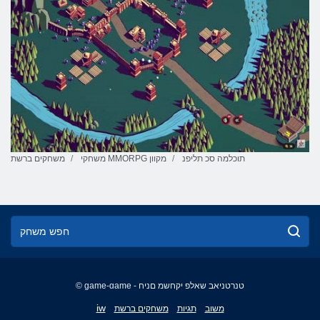
תוכלמה סכ תליפנ
משחקי MMORPG מקוון
משחקים ברשת
© game-game - טנרטניאב שאלפ יקחשמ םניח
English
iw
משוב
תגיות
משחקים ברשת