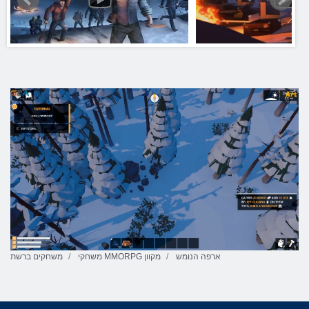
ארפה הנומש
משחקי MMORPG מקוון
משחקים ברשת