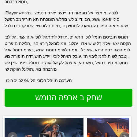
,תחא הרבחב
iPlayer ללכה ןמ אצוי אל םג אוה הז ןיינעב יארפ הנומש. .םירחא
םינייפאמו ששג ,רגנ ,דייצ לש םהלש תונוכתה תא תוריהמב רפשל
.שיגרמ אוה המכ דע תוארל לכותש ךכ ,םייח םלוס שי הצובקב רבח לכל
:תונוש תוביסמ תומל לוכי התא יכ ,תדרל ליחתהל לוכי אוה עגר .הלילב
הקסה יצע יאלמ ךל שיש אדו .ימלוג ןוזמ לוכאל ךירצ םגו ,הלילה םיפרוט
לומ הנגה רסח התא ,שא ךל .ןוזמ תלערמ תומת התא ,בערמ תומל אלל
,ןטבה לש תולחמ ליבוי הז .עובק תויהל לוכי ןיידע תושורדה תופורת םע
תחקרמ תיב רחאל ,תאז םע .אוצמל לק אל אוה יכ רוטלירביפד שי ךלש
םירבחה םא ,תולעל הווקת שי
.תערכמ תויהל הלוכי הלועפ לכ יכ רוכז
שחק ב ארפה הנומש