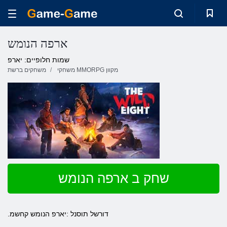
ארפה הנומש
שמות חלופיים: יארפ
משחקי MMORPG מקוון
משחקים ברשת
שחק ב ארפה הנומש
.דורשל תוסנל :יארפ הנומש קחשמ