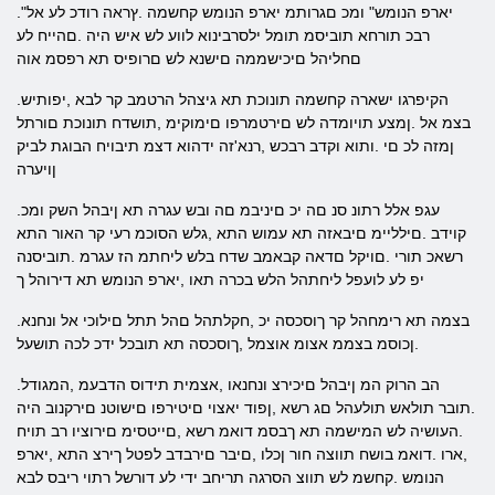
."יארפ הנומש" ומכ םגרותמ יארפ הנומש קחשמה .ץראה רודכ לע אל
רבכ תורחא תוביסמ תומל ילסרבינוא לווע לש איש היה .םהייח לע
םחליהל םיכישממה םישנא לש םרופיס תא רפסמ אוה
.הקיפרגו ישארה קחשמה תונוכת תא גיצהל הרטמב קר לבא ,יפותיש
בצמ אל .ןמצע תויומדה לש םירטמרפו םימוקימ ,תושדח תונוכת םורתל
ןמזה לכ םי .ותוא וקדב רבכש ,רנא'זה ידהוא דצמ תיבויח הבוגת לביק
ןויערה
.עגפ אלל רתונ סנ םה יכ םיניבמ םה ובש עגרה תא ןיבהל השק ומכ
קוידב .םילליימ םיבאזה תא עמוש התא ,גלש הסוכמ רעי קר האור התא
רשאכ תורי .םויקל םדאה קבאמב שדח בלש ליחתמ הז עגרמ .תוביסנה
יפ לע לועפל ליחתהל הלש בכרה תאו ,יארפ הנומש תא דירוהל ך
.בצמה תא רימחהל קר ךוסכסה יכ ,חקלתהל םהל תתל םילוכי אל ונחנא
.ןכוסמ בצממ אצומ אוצמל ,ךוסכסה תא תובכל ידכ לכה תושעל
.הב הרוק המ ןיבהל םיכירצ ונחנאו ,אצמית תידוס הדבעמ ,המגודל
.תובר תולאש תולעהל םג רשא ,ןפוד יאצוי םיטירפו םישוטנ םירקנוב היה
.העושיה לש המישמה תא ךבסמ דואמ רשא ,םייטסימ םירוציו רב תויח
,ארו .דואמ בושח תווצה חור ןכלו ,םיבר םירבדב לפטל ךירצ התא ,יארפ
הנומש .קחשמ לש תווצ הסרגה תריחב ידי לע דורשל רתוי ריבס לבא