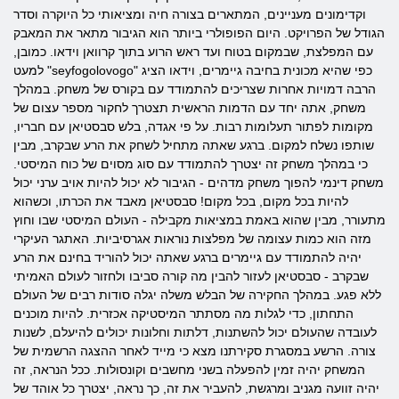
וקדימונים מעניינים, המתארים בצורה חיה ומציאותי כל היוקרה וסדר
הגודל של הפרויקט. היום הפופולרי ביותר הוא הגיבור מתאר את המאבק
עם המפלצת, שבמקום בטוח ועד ראש הרוע בתוך קרוואן וידאו. כמובן,
למעט "seyfogolovogo" כפי שהיא מכונית בחיבה גיימרים, וידאו הציג
הרבה דמויות אחרות שצריכים להתמודד עם בקורס של משחק. במהלך
משחק, אתה יחד עם הדמות הראשית תצטרך לחקור מספר עצום של
מקומות לפתור תעלומות רבות. על פי אגדה, בלש סבסטיאן עם חבריו,
שותפו נשלח למקום. ברגע שאתה מתחיל לשחק את הרע שבקרב, מבין
כי במהלך משחק זה יצטרך להתמודד עם סוג מסוים של כוח המיסטי.
משחק דינמי להפוך משחק מדהים - הגיבור לא יכול להיות אויב ערני יכול
להיות בכל מקום, בכל מקום! סבסטיאן מאבד את הכרתו, וכשהוא
מתעורר, מבין שהוא באמת במציאות מקבילה - העולם המיסטי שבו וחוץ
מזה הוא כמות עצומה של מפלצות נוראות אגרסיביות. האתגר העיקרי
יהיה להתמודד עם גיימרים ברגע שאתה יכול להוריד בחינם את הרע
שבקרב - סבסטיאן לעזור להבין מה קורה סביבו ולחזור לעולם האמיתי
ללא פגע. במהלך החקירה של הבלש משלה יגלה סודות רבים של העולם
התחתון, כדי לגלות מה מסתתר המיסטיקה אכזרית. להיות מוכנים
לעובדה שהעולם יכול להשתנות, דלתות וחלונות יכולים להיעלם, לשנות
צורה. הרשע במסגרת סקירתנו מצא כי מייד לאחר ההצגה הרשמית של
המשחק יהיה זמין להפעלה בשני מחשבים וקונסולות. ככל הנראה, זה
יהיה זוועה מגניב ומרגשת, להעביר את זה, כך נראה, יצטרך כל אוהד של