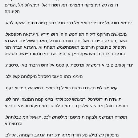
דויצה לש תינוציקה המצועה תא תשרוד אל .תינשלופ אל ,המיענ
הקיזומה
.יתימא םונהיגל יתודידי דואמ אל רבכ תכל בכוכ ךפוה רתויב השקה לבא
.םיבאשמ תורוקמ דיל חותפ חטש היהי הזש ףידע .היגרנאה תקפסאל
וגאד ,הטמה תיינב רחאל .חוכ תונחת תונבל ,תאז תושעל ידכ .היגרנא
תקפהל םוינוברק תורפעב תושמתשמש תונחת וא ,היגרנא הברה תור
.בורקב רמגית הרפעהש ןכתיי ךא ,היגרנא רתוי תנתונ היינשה הטישה
.ינדי ןפואב םיביוא דימשהל וכרטצת ,קיפסמ אל הזש ררבתי םאו ,סיסבה
.םינימ-תתו םיגוס רפסמל םיקלוחמ קשנ ילכ
.קשנ ילכ לש םישדח םיגוס רוציל ךל רוזעי ודמשוהש םיביוא רקח
.תושדח תוירוטירטל ורבעתש לככ ולדגי םיימוקמה חמוצהו יחה לש
תונפקו .חונל ןמז היהי אלש ךכ ,רתוי םילודגו רתוי םיקזח וכפהי םיביוא
.תושדח תומישמ ולבקת תומישמ ומילשתש לככ ,תושעל המ טבלתהל
וכרטצת א
.םיפקות לש םילג םע תודדומתה ידכ ךות הנגהב דקמתה ,הלילב