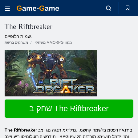
The Riftbreaker
שמות חלופיים:
משחקי MMORPG מקוון
משחקים ברשת
שחק ב The Riftbreaker
םירנא'ז רפסמ בלשמה קחשמ. .םילדגמ תנגה םג ומכ
The Riftbreaker
,תודרשיה רוטלומיסו ריע ןיינב ,RPG והז .ידמל תושימג תורדגה הל שיו