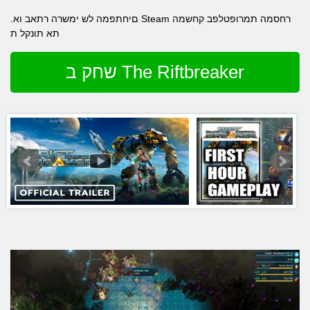
.םיחתפמה לש ימשרה רתאב וא Steam רחסמה תמרופטלפב קחשמה
תא תונקל ת
שחק ב The Riftbreaker