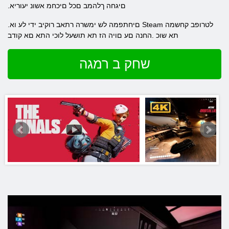
.םיגחה ךלהמב םכל םיכחמ אשונ יעוריא
.םיחתפמה לש ימשרה רתאב רוקיב ידי לע וא Steam לטרופב קחשמה
תא שוכ .החנה םע םויה הז תא תושעל לוכי התא םא קודב
שחק ב רמגה