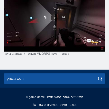
רמגה
משחקי MMORPG מקוון
משחקים ברשת
© game-game - טנרטניאב שאלפ יקחשמ םניח
English
iw
משוב
תגיות
משחקים ברשת