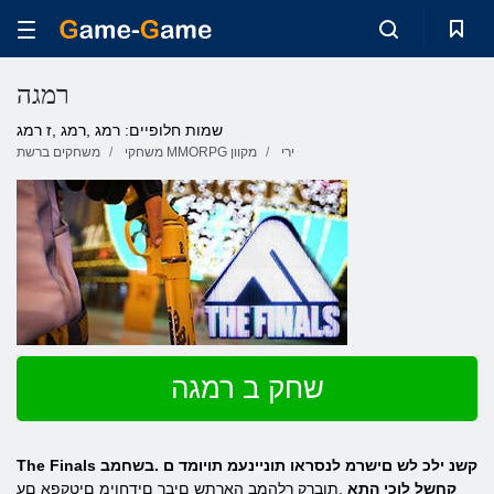
רמגה
שמות חלופיים: רמג ,רמג ,ז רמג
ירי
משחקי MMORPG מקוון
משחקים ברשת
שחק ב רמגה
The Finals קשנ ילכ לש םישרמ לנסראו תוניינעמ תויומד ם .בשחמב
קחשל לוכי התא
.תוברק ךלהמב הארתש םיבר םידחוימ םיטקפא םע