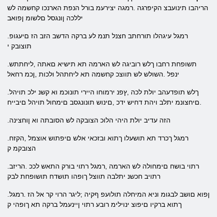
הריהבו תינועבצ הקיפרגה .רמגה יצירעמ בורל הנפת הארנכו קחשמה לש
יללכה ןונגסל םלשומ ןפואב
.רמגל עיגהלו תורחתב חצנל תנמ לע ברקה הדשב הזב הז םיעגופ
תוצובק י
.תשופחת רחבו ךלש רוביגה לש הארמה תא תישיא םאתה ,ליחתתש
ינפל .השולש לש תווצכ קחשמה תא ליחתהל ולכות ,ןכמ רחאל
.ךלש תופדעהב יולת לכה ,ץפנ ירמוחו היירי תונוכמ וא קשנ ילכ תויהל
.םיחצונמ יתלב ויהת דחיש ידכ ,םינוש תונונגסב םימחול תויהל םיבייח
.הזה עדיב יולת היהי הלוכ הצובקה לש הסובתה וא ןוחצינה
.רמגל ךכרד תא תושעלו ךתוא ובזכאי אלש םיפתוש אוצמל ,הקזח
הצובקמ ק
.רתוי בושח םימחולה לש הארמה ,רמגל רתוי בורק התאש לככ .הריזב
רתויב חכשנ יתלבה תווצל ךופהו תושדח תושופחת לבק
.ןפוא םושב לבגומ וניא המיחלה תולועפ ףקיה ;ליגר הרוי קר אל הז .רמגל
ךתוא ברקיו םיפוצ ינוילימ רובע רתוי ןיינעמל ברקה תא ךופהי ק