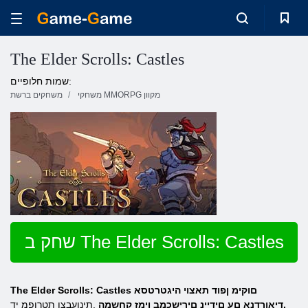
The Elder Scrolls: Castles
שמות חלופיים:
משחקי MMORPG מקוון
משחקים ברשת
שחק ב The Elder Scrolls: Castles
The Elder Scrolls: Castles םוקימ ןפוד תאצוי היגטרטסא
.דיאורדנא םע םידיינ םירישכמב ןימז קחשמה
.תינועבצו תטרופמ יד