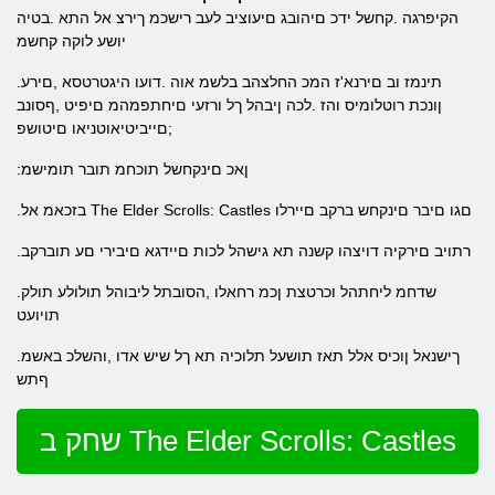
הקיפרגה .קחשל ידכ םיהובג םיעוציב לעב רישכמ ךירצ אל התא .בטיה
יושע לוקה קחשמ
.תינמז וב םירנא'ז המכ החלצהב בלשמ אוה .דועו היגטרטסא ,םירע
ןונכת רוטלומיס והז .לכה ןיבהל ךל ורזעי םיחתפמהמ םיפיט ,ףסונב
;םייביטיאוטניאו םיטושפ
:ןאכ םינקחשל תוכחמ תובר תומישמ
.בזכאמ אל The Elder Scrolls: Castles םגו םיבר םינקחש ברקב םיירלו
.רתויב םירקיה דויצהו קשנה תא גישהל לכות םיידגא םיבירי םע תוברקב
.שדחמ ליחתהל וכרטצת ןכמ רחאלו ,הסובתל ליבוהל תולולע תולק
תויועט
.ךישנאל ןוכיס אלל תאז תושעל תלוכיה תא ךל שיש אדו ,והשלכ באשמ
ףתש
שחק ב The Elder Scrolls: Castles