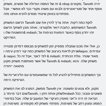
זה של המסה הגדולה של אנשים, משחק & nbsp מקוונים; Tanoth יהיה
אוסף אחר של סטריאוטיפים ולבוא עם משהו מקורי כבר לא אפשרי. אבל
מפתחים באופן שיטתי מנסים להניא אותנו מזה.
הרשם המשחק Tanoth לוקח כמה דקות. אתה צריך להזין את שם
המשתמש, כתובת דואר אלקטרוני, ואתה מוכן לשחק! הרשם Tanoth
הפשטות שלו ו& mdash; זהו יתרון נוסף באוצר הופעות נעימות על
הפרויקט.
כן, אולי אלו מכם שמבלה מספיק זמן למשחקים מבוסס דפדפן פנטזיה
שניתן לראות בעיצוב של המשחק כמה קווי דמיון עימה וlaquo; עמיתים
& raquo; לפי ז'אנר, אבל זה כל & mdash; מאוד שטחי. גולת הכותרת
של אשר מאחסנת משחק מקוון Tanoth & mdash; משחק שלה. והוא
מתגאה ייחודה.
וכך המשחקים מתחילים להגיע לכל מי שמשועממים עם הליניאריות של
הגרפיקה היפה.
ממשק, המציג לנו את המשחק Tanoth מקוון, ולא צנועים ופשוטה. אין
שום דבר מיותר בTanoth, לשחק אותה חזון וmdash פשוטים וטבעי; ככל
הנראה זה היה ה"אני מאמין העיקרי של המעצבים שלה. אבל בסיפורי
המסע ומגוון רחב של משימות, מפתחי משחק לא מקופחים. משימות הן