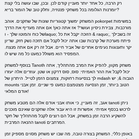
רק הרבה, כל אחד יותר מעניין קודם לכן. ובכן, שבו עושה בלי קצת
יומרנות הגלומה בכל משחקי פנטזיה, וחלק טוב של הומור בריא?
המשחק ימשוך קטגוריות שונות של שחקנים. אוהב pokorpet במשימות
מורכבות, צבירת ניסיון ועושר? אז אתה כאן! אם אתה מעדיף את הדרך
של כוח והמוטו שלך - וlaquo; הזוכה יקבל את כל & raquo;, זה בשבילך
פיתח מערכת של קרבות שבו אתה יכול לקבל אם תזכה נשק חזק, שריון
יקר ותענוגות נעימים אחרים של אביר חיים. אבל זה רק אם אתה מנצח.
המפסיד הוא משולל כמעט כל מה שיש לו.
בנוסף למשחק Tanoth משחק מקוון, להפיק את המרב מהתהליך, אתה
יכול לקבל את ההר האמיתי: סוס, סוס דרקון או שטן. עוזרים אלה יעזרו
לך בנסיעות רחוקות, צמצום הזמן לטייל. היתרון של mdash הגבוה &; יש
mounts הטוב ביותר, זמן הנסיעה מצטמצם כמעט פי שניים. זמן אבני
אודם המלאי!
אגב, זה מעניין, כי אותו אבני אודם אלה הם מטבע משחק tanoti ניתן
לרכוש בכסף אמיתי. אפשרות זו היא עבור אלה שחקנים שאינם מוכנים
להשקיע הרבה זמן במשחק, אבל הם רוצים לקבל מהתהליך של חקר
ההנאה המרבית tanoti המרחבים.
באופן כללי, המשחק בצורה טובה, מה שבו יש משחק מסוים מספיק זמן