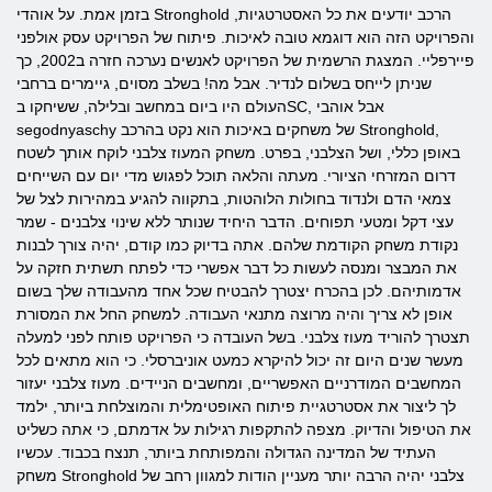
בזמן אמת. על אוהדי Stronghold הרכב יודעים את כל האסטרטגיות,
והפרויקט הזה הוא דוגמא טובה לאיכות. פיתוח של הפרויקט עסק אולפני
פיירפליי. המצגת הרשמית של הפרויקט לאנשים נערכה חזרה ב2002, כך
שניתן לייחס בשלום לנדיר. אבל מה! בשלב מסוים, גיימרים ברחבי
העולם היו ביום במחשב ובלילה, ששיחקו בSC, אבל אוהבי
segodnyaschy של משחקים באיכות הוא נקט בהרכב Stronghold,
באופן כללי, ושל הצלבני, בפרט. משחק המעוז צלבני לוקח אותך לשטח
דרום המזרחי הציורי. מעתה והלאה תוכל לפגוש מדי יום עם השייחים
צמאי הדם ולנדוד בחולות הלוהטות, בתקווה להגיע במהירות לצל של
עצי דקל ומטעי תפוחים. הדבר היחיד שנותר ללא שינוי צלבנים - שמר
נקודת משחק הקודמת שלהם. אתה בדיוק כמו קודם, יהיה צורך לבנות
את המבצר ומנסה לעשות כל דבר אפשרי כדי לפתח תשתית חזקה על
אדמותיהם. לכן בהכרח יצטרך להבטיח שכל אחד מהעבודה שלך בשום
אופן לא צריך והיה מרוצה מתנאי העבודה. למשחק החל את המסורת
תצטרך להוריד מעוז צלבני. בשל העובדה כי הפרויקט פותח לפני למעלה
מעשר שנים היום זה יכול להיקרא כמעט אוניברסלי. כי הוא מתאים לכל
המחשבים המודרניים האפשריים, ומחשבים הניידים. מעוז צלבני יעזור
לך ליצור את אסטרטגיית פיתוח האופטימלית והמוצלחת ביותר, ילמד
את הטיפול והדיוק. מצפה להתקפות רגילות על אדמתם, כי אתה כשליט
העתיד של המדינה הגדולה והמפותחת ביותר, תנצח בכבוד. עכשיו
משחק Stronghold צלבני יהיה הרבה יותר מעניין הודות למגוון רחב של