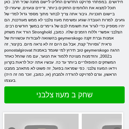
חידושים. במפתחי פרויקט החדשים החליט ליישם מחנה שכיר חרב. כאן
תוכל למצוא את הלוחמים החזקים ביותר, זריזים ונועזים, שיעזרו לך
ביישום תוכניות. גיבור אתה צריך לבחור מתוך מספר גדול למדי של
גזעים. למרות העובדה שגזע ומשימת מעוז צלבני לא ממש מעודכנת, הם
יהיו מספיק כדי לגרור את תשומת לבם של גיימרים במשך חודשים רבים.
הורד את משחק Stronghold הצלבני אפשרי וללוח הזמנים שלה. כמובן,
בהשוואה לעבודות עכשוויות של geymerskogo אמנות גברת זקנה
נראית "גסויות" קצת, אבל גם היום זה לא נראה מיום. בקיצור, זה
ponostalgirovat טוב תירוץ למי שעמד באמנות geymerskogo ההגה
ב2002, והזדמנות מצוינת ללמוד את הנוער, עם מה שהחל כאחד
המשחקים הפופולריים ביותר עד כה. עכשיו אתה יכול לראות בקרוון
וידאו המעוז צלבני. כפי שמראה בפועל, זה פשוט לא מתאהב ממבט
הראשון, וגרם לפרויקט להורדה ולמבחן (או, כמובן, זוכר מה זה היה)
בעצמו.
שחק ב מעוז צלבני