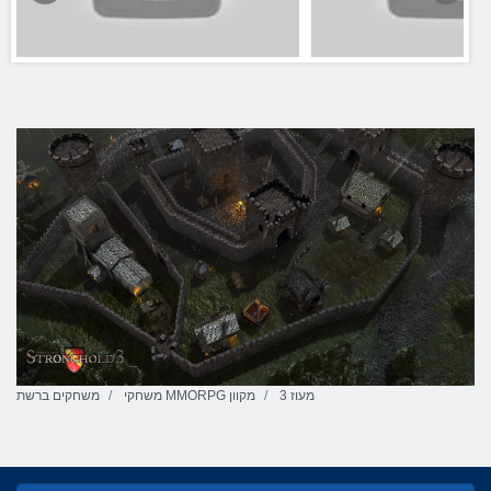
מעוז 3
משחקי MMORPG מקוון
משחקים ברשת