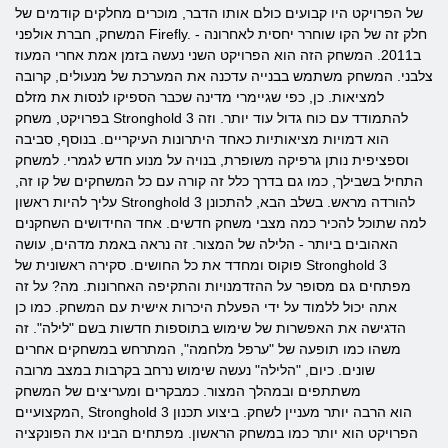
של הפרויקט היו קבועים כולם אותו הדבר, מוכרים מחלקים קודמים של
המשחק, חברת אולפני Firefly. חלק זה של הקו שוחרר יחסית לאחרונה -
ב2011. המשחק הזה הוא הפרויקט השני נעשה בזמן אמת אחרי המעוז
צלבני. המשחק משתמש בבנייה עדכנה את המערכת של מנעולים, קרובה
למציאות. כן, כפי שגיימרי מדינה שכבר הספיקו לנסות את מזלם
בפרויקט, משחק Stronghold 3 להתמודד עם כוח גדול עוד יותר. וזה
הוא דמויות מציאותיות כאחד היתרונות העיקריים. בנוסף, סביבה
וספציפית נותן גרפיקה משופרת, בנויה על מנוע חדש לגמרי. למשחק
התחיל בשבילך, כמו גם בדרך כלל זה קורה עם כל המשחקים של קו זה,
עליך להיות ראשון Stronghold 3 להורדה מראש. בשלב הבא, להתכונן
למה שתוכל להכיר כמה מצבי משחק חדשים. אחד החידושים השחקנים
האהובים ביותר - הלילה של המצור. זה נראה באמת מדהים, עושה
פוקוס ומחדד את כל החושים. סקירה ראשונית של Stronghold 3
מפתחים גם מסופר על ההזדמנויות והתקיפה האחרונות. מה? על זה
אתה יכול ללמוד על ידי הפעלת היכרות אישית עם המשחק. כמו כן
הדגישה את האפשרות של שימוש בתוספות חדשות בשם "לילה". זה
משהו כמו תופעה של "ערפל מלחמה", המתרחש במשחקים אחרים
שונים. כיום, "הלילה" נעשה שימוש נרחב בקרבות במצב מרובה
משתתפים ובמהלך המצור. כמבקרים ומעריצים של המשחק
המקצועיים, Stronghold 3 הוא הרבה יותר מעניין לשחק. ביצוע תכנון
הפרויקט הוא יותר כמו במשחק הראשון. מפתחים הבינו את הפונקציה