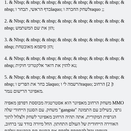
1. & Nbsp; & nbsp; & nbsp; & nbsp; & nbsp; & nbsp; & nbsp; &
וraquo ;;
לשחק
החברה
nbsp; בדף הראשי, תבחר וlaquo;
2. & Nbsp; & nbsp; & nbsp; & nbsp; & nbsp; & nbsp; & nbsp; &
nbsp; הזן את שם המשתמש;
3. & Nbsp; & nbsp; & nbsp; & nbsp; & nbsp; & nbsp; & nbsp; &
nbsp; הזן סיסמא מאובטחת;
4. & Nbsp; & nbsp; & nbsp; & nbsp; & nbsp; & nbsp; & nbsp; &
nbsp; נא להזין את דואר אלקטרוני חוקית;
5. & Nbsp; & nbsp; & nbsp; & nbsp; & nbsp; & nbsp; & nbsp; &
וraquo; ו[ 2]
הרחוב
הרשמה
לי
בחר את הפריט וlaquo;
ב
nbsp;
הרישום נגמר.
מאפיונר
MMO
הוא אסטרטגיה מבוססת דפדפן מאפיה
משחק
הרחוב
מאפיונר
משחק. עם הסגנון הייחודי שלה "gangsta" גרפי, בשילוב עם התמונה
הגרפית המקורית, אתה תהיה
הרחוב
מאפיונר
לשחק ולצלול לתוך
האווירה הייחודית של העולם התחתון. החל מיורה בודד עני ברחוב,
השחקן יכול להתפתח ולפתח את הרשת תת קרקעית שלהם.