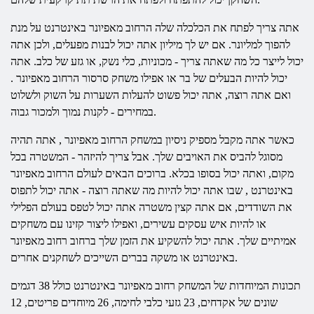
אתה צריך לפתח את הכלכלה שלה
הרחוב
מאפיונר
באינטרנט
על מנת
להפוך למליונר. אם יש לך מיליון אתה יכול לבנות מפעלים, ולכן אתה
יכול לייצר כל מה שאתה צריך - מכוניות, כלי נשק, או גזע של כלב. אתה
יכול להיות הבעלים של בר או אפילו משחק סרסור
הרחוב
מאפיונר
.
ואם אתה רוצה, אתה יכול פשוט להעלות השערות על השוק ולשלוט
במחירים - לקנות נמוך ולמכור גבוה.
כאשר אתה מקבל מספיק ניסיון במשחק
הרחוב
מאפיונר
, אתה תהיה
מסוגל להביס את האויבים שלך. אבל צריך להיזהר - המשטרה בכל
מקום, ואתה יכול בסופו בכלא. ברוכים הבאים לעולם
הרחוב
מאפיונר
באינטרנט
, שבו אתה יכול להיות מה שאתה רוצה - אתה יכול לתפוס
את השודדים, אם אתה קצין משטרה אתה יכול לטפס בעולם הפלילי
או להיות איש עסקים עשירים, ואפילו ליצור קזינו עם משחקים
אמיתיים שלך. אתה יכול להשקיע את הזמן שלך ברחוב
רחוב
מאפיונר
או משקה בברים השייכים לשחקנים אחרים.
באינטרנט
תכונות המיוחדות של המשחק
רחוב
מאפיונר
באינטרנט
כולל 38 דגמים
שונים של אקדחים, 23 גזעי כלבי לחימה, 26 מיוחדים פריטים, 12