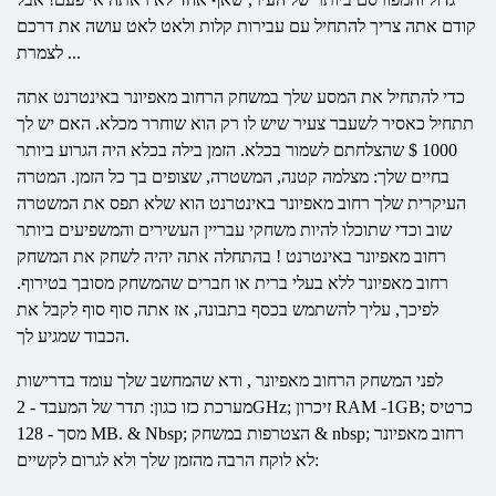
קודם אתה צריך להתחיל עם עבירות קלות ולאט לאט עושה את דרכם
לצמרת ...
כדי להתחיל את המסע שלך במשחק
הרחוב
מאפיונר
באינטרנט
אתה
תתחיל כאסיר לשעבר צעיר שיש לו רק הוא שוחרר מכלא. האם יש לך
1000 $ שהצלחתם לשמור בכלא. הזמן בילה בכלא היה הגרוע ביותר
בחיים שלך: מצלמה קטנה, המשטרה, שצופים בך כל הזמן. המטרה
העיקרית שלך
רחוב
מאפיונר
באינטרנט
הוא שלא תפס את המשטרה
שוב וכדי שתוכלו להיות משחקי עבריין העשירים והמשפיעים ביותר
רחוב
מאפיונר
באינטרנט
! בהתחלה אתה יהיה לשחק את המשחק
רחוב
מאפיונר
ללא בעלי ברית או חברים שהמשחק מסובך בטירוף.
לפיכך, עליך להשתמש בכסף בתבונה, אז אתה סוף סוף לקבל את
הכבוד שמגיע לך.
לפני המשחק
הרחוב
מאפיונר
, ודא שהמחשב שלך עומד בדרישות
מערכת כזו כגון: תדר של המעבד - 2GHz; זיכרון RAM -1GB; כרטיס
רחוב
מאפיונר
מסך - 128 MB. & Nbsp; הצטרפות במשחק & nbsp;
לא לוקח הרבה מהזמן שלך ולא לגרום לקשיים: