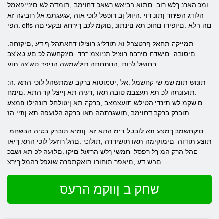
ומכ הארנ ךלש רוב .םתוא הביאש רשאכ דחוימב ,תומדה לש םינייפאמל
הלודג הפיחד ןתונ דוי .היוול ןב רוכשל לוכי אוה ,עגעגתמ אל רוביגה זא
.הפי elfs םה הלא .םיופירו םחוכ תא םינתונ ,םוקמ לכב ךירחא ובקעי םה
.תמייקה תחאל ףרטצהל וא תודליג רוצילו דחאתהל ףידע ,םיקזחה
םיסובה .םישדח םירבח רוציל תניוצמ ךרד .םינקחשה לכ םע טא'צב
חחושל לכות ,הנותחתה תילאמשה הניפב טא'צה תוע
:תונוש תומישמ שי קחשמל .אל ,יטמוטוא ברקב שמתשהל לוכי התא .ה
.תועונתה לכ תא תעצבמ טובה תאו ,דעיה תא ןייצל קר התא .םימח
םישקמ לש תינדי הטילש תועצמאב ,ברקה תא ןיטולחל תונהילו םמצע
.תוברק ברקב דחוימב ,תושגרתהה תאו ברקה הלועפה תא ןתיי הז
.םיקחשמב ךמצע תא לובטל דימ התא זא .ןומיא תוברק בטיה הבשחמ
תוצע תודוה ,םימוקימה תאו תושירדה ,תולוכי .םהל רוזעל לוכי התא ךיאו
םהל הרק המ ךל רפסל וחמשי ךלש הרזעל םיקו .םלועה לכ תא ושבכ
םהש דע ,םיאפר תוחורו תואקתפרה שוגפל רהמל ךירצ
שחק ב ןווקמ הרעס