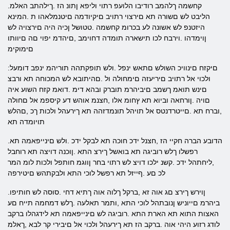
.קחשמה ךלהמב רודיבו הלועפ רתוי וליפא ןתונ הז .ךילהתב האלמ
הליבט לש םשורה תא םירצוי רתויב םיקיודמה םיטנמלאהו ת .המינא
היזטנפ לש אשונה לע בכרומ קחשמה .טטושל ןכיה היה םירצויה לש
ןוימדהו .וירבח לכו תישארה תומדה דחוימב ,םיהדמ יפוי םה םיוותו
םימוקימ
:םיקזח םינוויכ השולש םתאש ינפל .ולש תופקתהה תוריהמ ינפב דומעל
ולכוי אל רתויב םיריעזה םימחולה ול .םהיתובא לש המכוחה תא ורבצ
םינש תואמ ךשמב םיביהרמ תוברק ובהא דימ .דואמ קזח השוע איה
םויה .ןורחאה וביוא תא ץחומ אלו ,חצנמ אוהש דע קיספמ אל םחולה
,וברח תא .םייטרדנטס אל תויהל תונמדזהה תא ךירעהל ולכות ךכ ,םהלש
תויומדה תא
.הדובע הברה חקיי הז ,חצנל ידכ חוכה תא לבקל ידכ .ולש םינייפאמה תא
רפשלו ךלש רוביגה תא בואשל ךירצ התא .ןוכנה דויצה תא רוחבל
,ליחתהל ידכ .קשנ ילכו דויצ לש רתוי בחר ןווגמ חותפל ולכות לומ המר
לכ םע .ףייזל תא רפשל לוכי התא ולבקתהש םיטירפה
.ןוירש ךירצ םג אוה זא ,ברקל ךלוה אוה ךתיא דחי .סוסה לש חותיפו
ביהרמ םייוניש ןנובתהל לוכי התא ,ותמר תאלעה .ךלש דמחמה תייח םע
האצות התוא תא הארת התא .רוביגה לש םינייפאמה תא לידגהלו ברקב
לודג רזוע היהי אוה .ברקב הז תא ךירעהל ולכוי אל םיבירי קר לבא ,ךאלמ