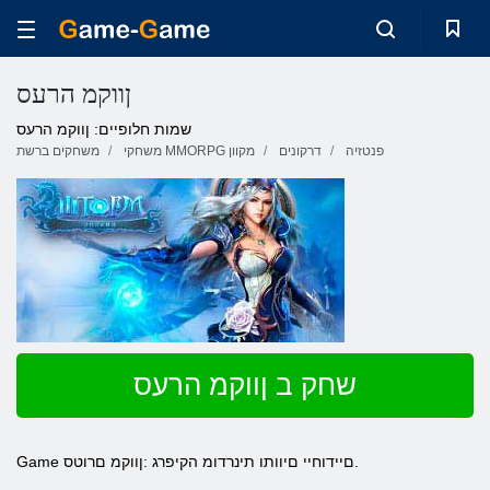
ןווקמ הרעס
שמות חלופיים: ןווקמ הרעס
פנטזיה
דרקונים
משחקי MMORPG מקוון
משחקים ברשת
שחק ב ןווקמ הרעס
Game םיידוחיי םיוותו תינרדומ הקיפרג :ןווקמ םרוטס.