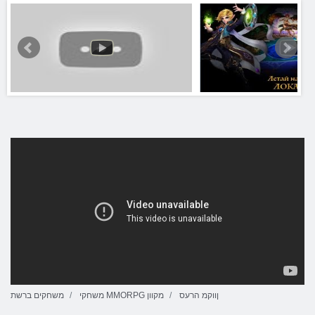
ןווקמ הרעס
משחקי MMORPG מקוון
משחקים ברשת