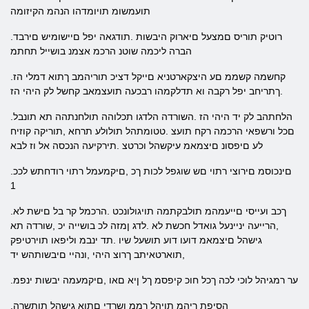
תועמשומ תויומדהו הנהמ הקיזומה
.רוטיק תוריס םמצעל םיארוק היבשות .תודגאה יפל םיישומיש םירבד
הברה ליכמה שוטנ הרכמ אצמנ בושייל תחתמ
.קחשמה קשממ םע היצקארטניא םייקל דציכ תוריהמב ךתוא דמלי הז
.ךתריחב יפל רקבה וא תדלקמהו רבכעה תועצמאב קחשל לק היהי הז
.הלחתהב לק יד היהי הז .השורדה הלדגו תכלוהה תולחנתהה תא תונבל
םכל ורשפאי הרכמה רקח תועצ .טטומתהל תולולע תרחא ,תוריקה קוזיח
לע םיפסונ םיצמאמ עיקשהל וכרטצ .תירקיעה הנכסה אל וז לבא
.םינכוסמ םירוצי רתוי םש שוגפל לכות ךכ ,םיקמעמל רתוי רודחתש לככ
1
.ךכב ועייסי םייעמהמ תולבקתמה תויגולונכט .הרכמל קר בל םישת לא
,הרייעה יניינעל גואדל חכשת לא .לדג ןמזה לכ בושייה יכ ,שורדה תא
גישהל םיצמאמ דועו דוע תושעל שיו .תד ינבמ וליפאו תוירטיפק
,תוארטאיתב ךרוצ היהי ,ונהיי םיבשותהש יד
.ער רמגיהל לוכי לכה ךכל חוכ קיפסמ ךל ןיא םאו ,םיקמעמה יבשות ינפמ
.הסיפת ריהמ תויהל ךממ ושרדי םתוא גישהל תותשרה