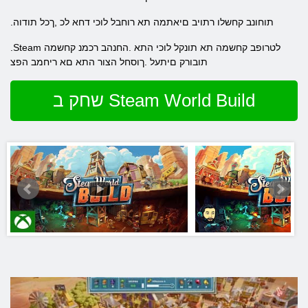
.תוחונב קחשלו רתויב םיאתמה תא רוחבל לוכי דחא לכ ,ךכל תודוה
.Steam לטרופב קחשמה תא תונקל לוכי התא .החנהב רכמנ קחשמה
תובורק םיתעל .ךוסחל הצור התא םא ריחמב הפצ
שחק ב Steam World Build