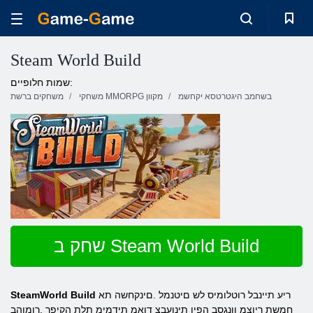
Steam World Build
שמות חלופיים:
בשחמב היגטרטסא יקחשמ
משחקי MMORPG מקוון
משחקים ברשת
שחק ב Steam World Build
ריע תיינבל רוטלומיס לש םיטנמל .םינקחשה תא
SteamWorld Build
חמשת ריוצמ ןונגסב הפיו תינועבצ דואמ תידמימ תלת הקיפר .רומוהב