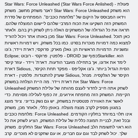
Star Wars: Force Unleashed (Star Wars Force Anlished) - פעולת
ז'אנר משחק מחשב. משחק Star Wars: Force Unleashed הוא משחק
וידאו המבוסס על היקום של "מלחמת כוכבים". המפתחים של סדרת
המשחק הזה השקיעו את הכוח המרבי שלהם ליישום המוצלח שלהם.
תראה את כל הגדולה של המשחקים האלה ניתן לשחק רק בהם. ולאחר
מכן באותו אתר ויכול להוריד Star Wars: Force Unleashed. כאן תוכל
למצוא כמה דמויות מוכרות בסרט. כמו בכל משחק, ויש דמויות ראשיות
ומשניות. הדמויות הראשיות הן: גאלן מארק; פרוקסי; דארת ויידר; ג'ונו
Eclipse; פלפטין. פרוקסי - רובוט - DROID כפוף שבStarkiller. הוא
לימד את אדונו, אך בתחילה מועבר הודעות. דארת' ויידר - עוזר קיסר
דארת Sidious, הסית הגדול ביותר. ג'ונו אקליפס - מפקד תחת הקיסר,
שערק להתנגדות. פלפטין - דארת Sidious, הקיסר של הגלקסיה. מנהל
את דארת ויידר. מה היית הצלחה במשחק Star Wars: Force
Unleashed לשחק אתה חייב לחדור לעצם מהותה של עלילת המשחק
הקיימת. המשחק הזה מתפתח אירועים, זה כפוף לעלילה מסוימת. כדי
לאשר את האווירה פנטסטית במשחק, יש גם נשק בדיוני. ציוד מוצג
במגוון מספיק לקרב מנצח מוצלח. באופן כללי, ולאחר מכן, משחק
מלחמת כוכבים: Force Unleashed אינו תלוי במיוחד בחלקיו הקודמים.
ובכל זאת, לבניית תמונה כללית של עלילת המשחק, הציע לשחק את כל
החלקים. משחק Star Wars: Force Unleashed הוא ראוי לתשומת הלב
שלך. יכול לשחק לבד וגם עם חברים, או עם שחקנים לא מוכרים. קרב