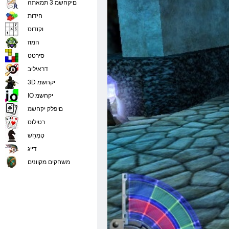
םיקחשמ 3 תמאתה
חידות
וקודוס
המוז
סירטט
דראיליב
3D יקחשמ
IO יקחשמ
םיפלק יקחשמ
רטילוס
טָמְחַׁש
דייג
משחקים מקוונים