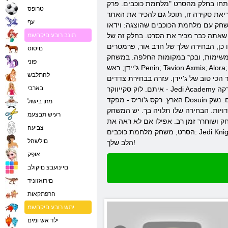
חמת כוכבים. פרק VI: שובו של הג'די ". יש
טרופס
ריאת סקירה זו, תוכל גם להכיר את האתר
עף
דאו Jedi Knight. כך שאתה מקבל הבנה קצרה, שטחית של משחק. ושם, באתר, אתה יכול לשחק Star Wars: Jedi Knight להוריד. בעולם
Star Wars: Jed, של כל הסדרה של משחקי מלחמת כוכבים, ניתנים
תונב רובע םיקחשמ
ו כן, הבחירה שלך של חרב אור, פרמטרים
םיסוס
Star Wars: Jedi Kni, אתה יכול לשחק אחת מהדמויות הבאות:
פוני
ג'יידן; ראש Penin; Tavion Axmis; Alora; קייל Katarn; לוק סקייווקר; Ragnos מרקה; Boba פט; רקס ג'וריס. ג'יידן - הדמות הראשית במשחק. לפניו הבחירה של אור או צד אפל. ראש Penin -
להתלבש
יידן. עזרה בבחירת צדדים. Tavion Axmis - הוצג כאנטגוניסט מוביל במשחק. Alora - גנב חכם הופך vperekor Dzheyzhenu. קייל Katarn - מורה לJedi חבריו ורוש. תמיד שם
בארבי
איתם. לוק סקייווקר - Jedi Academy בראשותו. ריבונו של הגיבור. מרקה Ragnos - גיבור כבר מת שהוא מנסה להחיות את חסידיו. Boba פט - אויבו של הגיבור. נגד ההרס של כלי נשק על פני כדור
הארץ. רקס ג'וריס - מפקד Dosuin על פני כדור הארץ. היה לו מריבה עם ג'יידן. וכמובן, הרבה גיבורים אחרים לא משחקים תפקיד חשוב. מלחמת כוכבים: נשק Jedi Knight מוצג באותה צורה
מזון בישול
המשחק Star Wars Jedi מעריצים רבים. אחרי הכל, זה
רעיש תבצעמ
ושוחרר זמן רב. אפילו אם לא ראה את
צביעה
הסרט, משחק מלחמת כוכבים: Jedi Knight הוא עדיין שווה לשחק. ואל תשכחו לספר לכם על המשחק לחבריהם. ובואו יחד בלהישאר ולהילחם פנטסטיים. מזל טוב במשחקים! תודה על תשומת
םילשהל
הלב שלך!
אּופָק
םיינועבצ םיקולב
םירואזוניד
הרפתקאות
יתש רובע םיקחשמ
ילד אש ומים