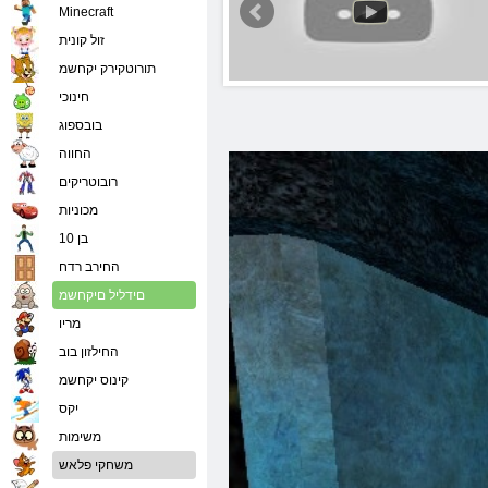
Minecraft
זול קונית
תורוטקירק יקחשמ
חינוכי
בובספוג
החווה
רובוטריקים
מכוניות
בן 10
החירב רדח
םידליל םיקחשמ
מריו
החילזון בוב
קינוס יקחשמ
יִקס
משימות
משחקי פלאש