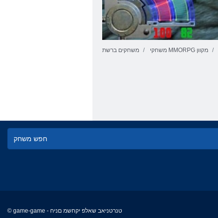
משחקי MMORPG מקוון
משחקים ברשת
© game-game - טנרטניאב שאלפ יקחשמ םניח