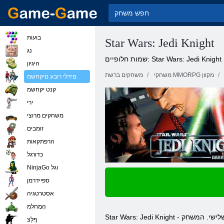
בועות
Star Wars: Jedi Knight
נג
שמות חלופיים: Star Wars: Jedi Knight
היגיון
משחקי MMORPG מקוון
משחקים ברשת
םידלי רובע םיקחשמ
קנט יקחשמ
ירי
משחקים מרוצי
זומבים
הרפתקאות
כדורגל
NinjaGo וגל
ספיידרמן
אסטרטגיה
הָמָחלִמ
Star Wars: Jedi Knight - משחק מחשב בז'אנר של יורה מהאדם הראשון והשלישי. המשחק Star Wars: Jedi Knight שוחרר בחזרה ב2003. כפי שכבר ברור מהסרט - Star Wars Jedi Knight,
ףָלַצ