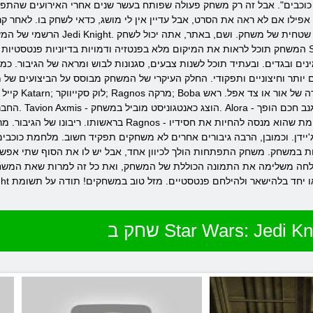
 אבל זה רק משחק פעולה שפותח בעשר שנים אחרי האירועים שהתפתחו בחלק מהסרט "מל
אפילו אם לא ראה את הסרט, אבל עדיין אין לי מושג, כדאי לשחק בו. לאחר ק
הרשמי של המשחק עם מלחמת הכוכבים שהוצגה: וי
המשחק תוכל לראות את המיקום מלא בפנטזיה ודמויות בדיוניות פנטסטיות שאתה כבר מכיר את הסרט. בחלק זה של i Knight
ים ובגדים. ובעתיד תוכל לשנות צבעים, סגנונות לבוש ומראה של הגיבור. כמ
תר וחיצוניים ותפקודי. החלק העיקרי של המשחק מבוסס על הביצועים של משימות, ובכך במקומות החלפה. במשחק ght
החבר הכי טוב של ג'
ק. משחק התפתחות הולך לכיוון אחד, אבל יש לו את הסוף שתי אפשרויות. הבחירה שלו תלויה בך. יש 
חה משלימה את התמונה הכוללת של המשחק, ואת כל זה למרות שאת המשחק 
 Star Wars: Jedi Knight