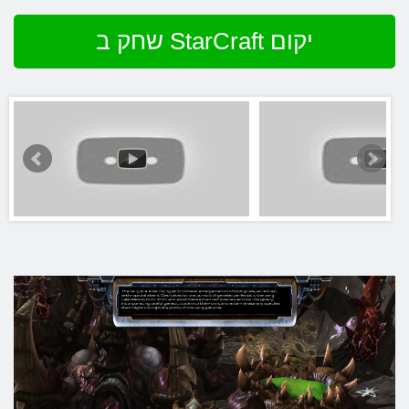
שחק ב StarCraft יקום