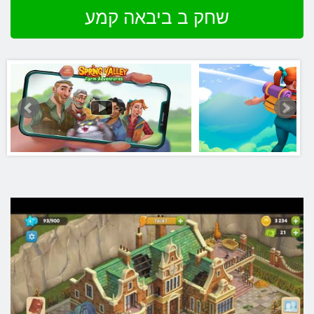
שחק ב ביבאה קמע