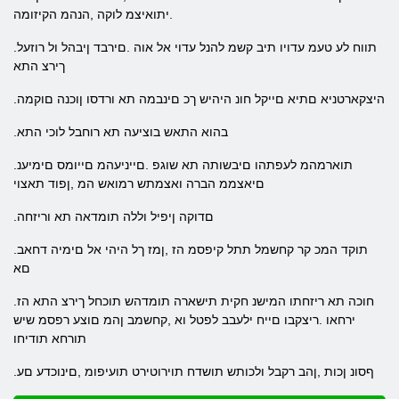
.יתואיצמ לוקה ,הנהמ הקיזומה
.תווח לע טעמ עדויו תיב קשמ להנל עדוי אל אוה .םירבד ןיבהל ול רוזעל
ךירצ התא
.היצקארטניא םתיא םייקל חונ היהיש ךכ םינבמה תא ורדסו ןוכנה םוקמה
.בהוא התאש בוציעה תא רוחבל לוכי התא
.תוארמהמ לעפתהו םיבשותה תא שוגפ .םייניעהמ םייומס םימיענ
םיאצממ הברה ואצמתש רמואש המ ,ןפוד תאצוי
.םדוקה ןיפיל וללה תומדאה תא וריזחה
.תוקד המכ קר קחשמל תתל קיפסמ הז ,ןמז ךל היהי אל םימיה דחאב
םא
.חוכה תא ריזחתו המישנ חקית תישארה תומדהש תוכחל ךירצ התא הז
ירחאו .ריצקבו םייח ילעבב לפטל וא ,קחשמב ןהמ םוצע רפסמ שיש
תורחא תודיחו
.ףסונ ןכות ,ןהב רקבל ולכותש תושדח תוירוטירט תועיפומ ,םינוכדע םע