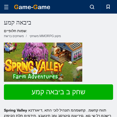
ביבאה קמע
שמות חלופיים:
משחקי MMORPG מקוון
משחקים ברשת
שחק ב ביבאה קמע
תווח קחשמ. .קחשמהמ תונהיל לוכי התא ,דיאורדנא
Spring Valley
רישכמ ךל שי םא .םיריוצמ םיטרסב ומכ תינועבצ ,תידמימ תלת הקיפרג