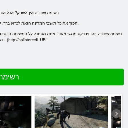
כנראה שכולם שואל את עצמו - בתא Splinter: רשימה שחורה איך לשחק? אבל אנחנו, כמובן, לספר לכם בקצרה איך ומה שאתה יהיה עסוק במהלך המשחק.
הפוך את כל תושבי המדינה הזאת לכרוע ברך. להפחיד אותם. המשימה שלך היא להציל את המדינה ענקית! שאנשים יוכלו ללכת בבטחה על אדמת אמריקה ולא מפחד.
כשאתה מסתכל פרומואים, אתה יכול להמשיך באופן ישיר להורדת המשחק. בדוק את אתר האינטרנט הרשמי של המשחק - (http://splintercell. UBI.
שחק ב Splinter