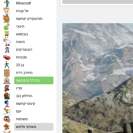
Minecraft
זול קונית
תורוטקירק יקחשמ
חינוכי
בובספוג
החווה
רובוטריקים
מכוניות
בן 10
החירב רדח
םידליל םיקחשמ
מריו
החילזון בוב
קינוס יקחשמ
יִקס
משימות
משחקי פלאש