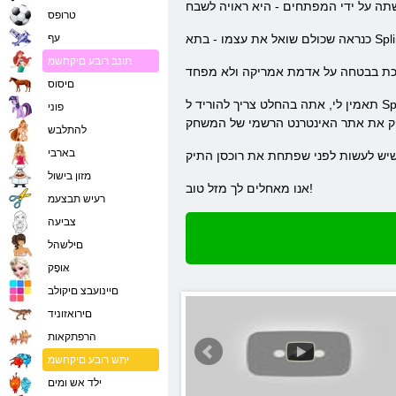
טרופס
עף
תונב רובע םיקחשמ
םיסוס
תאמין לי, אתה בהחלט צריך להוריד ל Splinter Cell: רשימה שחורה. זהו פרויקט מרגש מאוד. אתה מסתכל על המשימה הבסיסית, לכמה צעדים הראשונים במשחק. זה יהיה טיפס ואינפורמטיבי!
פוני
להתלבש
בארבי
מזון בישול
אנו מאחלים לך מזל טוב!
רעיש תבצעמ
צביעה
םילשהל
אּופָק
םיינועבצ םיקולב
םירואזוניד
הרפתקאות
יתש רובע םיקחשמ
ילד אש ומים