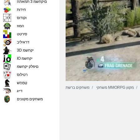
םיקחשמ 3 תמאתה
חידות
וקודוס
המוז
סירטט
דראיליב
3D יקחשמ
IO יקחשמ
םיפלק יקחשמ
רטילוס
טָמְחַׁש
משחקי MMORPG מקוון
משחקים ברשת
דייג
משחקים מקוונים