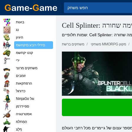
בועות
Cell S: רשימה שחורה
נג
ם: Cell Splinter: רשימה שחורה
היגיון
משחקי MMORPG מקוון
משחקים ברשת
םידלי רובע םיקחשמ
קנט יקחשמ
ירי
משחקים מרוצי
זומבים
הרפתקאות
כדורגל
NinjaGo וגל
ספיידרמן
אסטרטגיה
הָמָחלִמ
C: משחק מאוד מעניין מחשב רשימה שחורה. בדרך כלל מייד לאחר הגיימר מקבל למשחק,
ףָלַצ