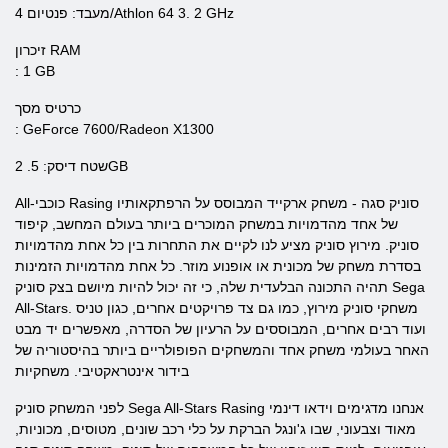
מעבד: פנטיום 4/Athlon 64 3. 2 GHz
זיכרון RAM
: 1 GB
כרטיס מסך
: GeForce 7600/Radeon X1300
שטח דיסק: 5. 2GB
All-כוכבי Rasing סוניק סגה - משחק ארקייד המבוסס על הרפתקאותיו
של אחד מהדמויות במשחק המוכרים ביותר בעולם המחשב, קיפוד
סוניק. מירוץ סוניק מציע לנו לקיים את התחרות בין כל אחת מהדמויות
בסדרת משחק של מכונית או אופנוע מוזר. כל אחת מהדמויות הזמינות
תהיה התכונה הבלעדית שלה, כי זה יכול להיות מיושם בצק סוניק Sega
All-Stars. משחקי סוניק מירוץ, כמו גם צד פרויקטים אחרים, כגון טניס
ועוד רבים אחרים, המבוססים על הרעיון של הסדרה, מאפשרים יד מבט
האחר בעולמי משחק אחד והמשחקים הפופולריים ביותר בהיסטוריה של
בידור אינטראקטיבי. משחקיות
לפני המשחק סוניק Sega All-Stars Rasing אנחנו מדגימים וידאו דינמי
מאוד וצבעוני, שבו ג'ונגל הברקת על כלי רכב שונים, מטוסים, מכוניות,