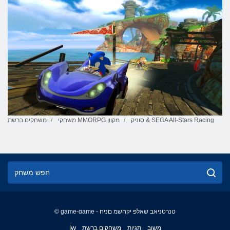
סוניק & SEGA All-Stars Racing
משחקי MMORPG מקוון
משחקים ברשת
© game-game - טנרטניאב שאלפ יקחשמ םניח
English
iw
משוב
תגיות
משחקים ברשת