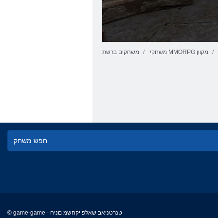
משחקי MMORPG מקוון
משחקים ברשת
© game-game - טנרטניאב שאלפ יקחשמ םניח