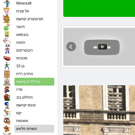
Minecraft
זול קונית
תורוטקירק יקחשמ
חינוכי
בובספוג
החווה
רובוטריקים
מכוניות
בן 10
החירב רדח
םידליל םיקחשמ
מריו
החילזון בוב
קינוס יקחשמ
יִקס
משימות
משחקי פלאש