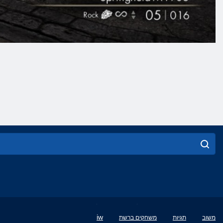
English
iw
משוב
תגיות
משחקים ברשת