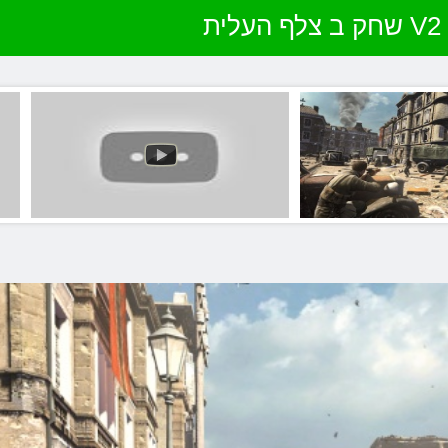
שחק ב צלף העלית V2