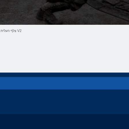
צלף העלית V2