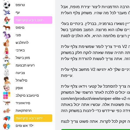
טרופס
רבה הזדמנויות ליצור יצירת מופת, אבל
עף
תונב רובע םיקחשמ
 נשארו בגרמניה, בברלין. בינתיים בעלי
םיסוס
ביים שלנו הוא מרוצה. המצב מסתבך בשל
פוני
להתלבש
מייד צריך לומר שמשימת צלף עלית V2 היא מעניינת ומרגשת מאוד. הם יאהבו. אין ספק, אתה לא באמת יהיה נחמד אם אותו הסיפור חוזר על עצמו במעגל. רצון זה משעמם אותך. זה אולי נראה
בארבי
. אתה תהיה שמח שאתה לוקח חלק במשחק
מזון בישול
רעיש תבצעמ
מחשב צלף עלית V2 יודע כמה שהיא יכולה לעשות כדי שהעיניים שלך לא מתעייפות מהקרבות וההתקפות בלתי פוסקים. מול העיניים שלך יוחלף בצורה חלקה בתמונה והעיניים שלך לא ירגישו
צביעה
עייפות.
םילשהל
צלף עלית V2 העולם העצום Wide Web. זה יעזור לך
אּופָק
שמי של המשחק (https://games. rebellionstore.
םיינועבצ םיקולב
com/en/product/view/sni), ויש להוריד את המשחק למחשב האישי שלך. אנו ממליצים לך לבדוק את הקובץ שהורדת לרכיבים זדוניים, ורק אז להתחיל להתקין את המשחק הזה
םירואזוניד
ות פשוטות אלה. עכשיו אתה יכול באותה
הרפתקאות
יתש רובע םיקחשמ
ילד אש ומים