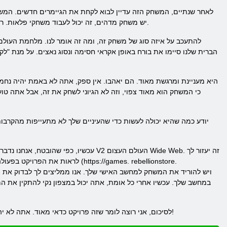
לאחר שנתיים, המשחק הזה עדיין לבוא לקחת את הגיימרים חדשים. המשחק
המפתחים התעלו אפילו מעבר לכל מה שהיו. משחק צלף העלית V2 - יש משחק מדהים, זה יכול לעבוד משחקי פלאות. ראויה ליצירה נפלאה זו כל דירוגים הגבוהים ביותר.
להתעכב על איזה סוג של משחק זה, ומה זה אומר לנו. מלחמת העולם ה
הברית שלנו סיימו את בורח באופן אקראי חסימה ונסוג נאצים. על מנת "
כי המשחק הוא מאוד צפוי, וזה לא הגיוני לשחק את זה, אבל אתה 
עכשיו, כפי שהובטח, אנחנו נדבר על מה 
לראות את הפרויקט בפעולה וללמוד
במחשב שלך. עכשיו אחרי כל אומת, אתה יכול במצפון נקי להתקין את ה
לסיכום, אני רוצה לומר שזה פרויקט כדאי מאוד. אתה לא יהיה מבזבז את הזמן שלך. אנו מאחלים לכם את הטוב ביותר של מזל! האם אתה זקוק לכל לקרות. אתה פשוט צריך לנצח!