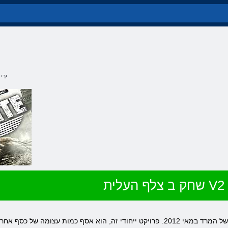
ירי
שחק ב צלף העלית V2