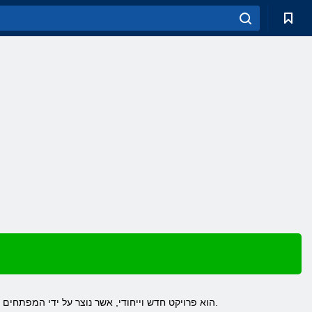
משחק צלף העלית V2 - הוא פרויקט חדש וייחודי, אשר נוצר על ידי המפתחים של המרד במאי 2012. פרויקט ייחודי זה, הוא אסף כמות עצומה של כסף אחרי המשחק החוצה.