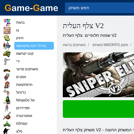
בועות
צלף העלית V2
נג
שמות חלופיים: צלף העלית V2
היגיון
משחקי MMORPG מקוון
משחקים ברשת
םידלי רובע םיקחשמ
קנט יקחשמ
ירי
משחקים מרוצי
זומבים
הרפתקאות
כדורגל
NinjaGo וגל
ספיידרמן
אסטרטגיה
הָמָחלִמ
ףָלַצ