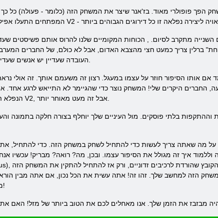
 הפך פופולרי מאוד. בז'אנר שיצר את המשחק הזה (כלומר - פעולה) כל כך ה
שנייה מתקרב לסיום. , הכוחות המקומיים שלנו להרוס אותם פשיסטים שעדיין
לקחת" ברלין צריך כמעט חצי מהצבא האדום, אבל לא כולם, של החברים המער
העובדה שעדיין יש אנשים שעדיין רוצים מלחמה ההיא, ולא הולכים לסגת.
טועה, החברים היקרים שלי! המשחק נוצר כדי שהגיימר לא התייאש לרגע אחד
הנפלא הזה. אתה צריך לעשות להורדת צלף עלית V2, אבל זה מעט מאוחר יותר.
שאתה צריך לעשות כדי להתחיל לשחק במשחק הזה. כדי להתחיל, אתה צריך להסתכל על קטעי וידאו 
 איך זה מגולל את הסיפור עצמו. ובכן, מה? רואה? מבריק! עכשיו אנחנו יכולים ללכת לאתר הר
per-elite-v2-rus
משחק הזה למחשב שלך. זהו זה! אתה עשית את הכל נכון, אם אתה מבין הורא
מידה כפי שיידרש כדי ליהנות במשחק הזה!