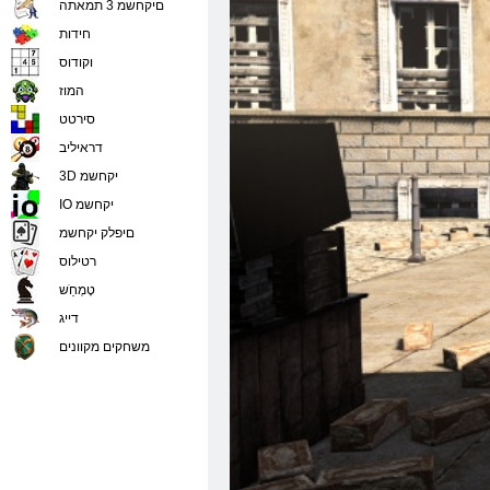
םיקחשמ 3 תמאתה
חידות
וקודוס
המוז
סירטט
דראיליב
3D יקחשמ
IO יקחשמ
םיפלק יקחשמ
רטילוס
טָמְחַׁש
דייג
משחקים מקוונים