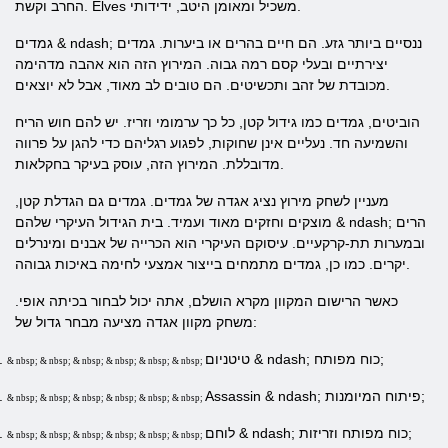
החרב וקשת. Elves משכיל ומאומן היטב, ידידותי.
גמדים & ndash; ננסיים ביותר גזע. הם חיים בהרים או ביערות. גמדים
יצירתיים ובעלי קסם רמה גבוה. המירוץ הזה הוא אהבה מדהימה
מכובדת של זהב ותכשיטים. הם טובים לב מאוד, אבל לא יוצאים.
הוביטים, גמדים כמו גידול קטן, כל כך ערמומי וזריז. יש להם חוש הריח
והשמיעה חד. נעליים אינן שחוקות, לפגוע רגליהם כדי להגן על פרווה
מדובללת. המירוץ הזה, עוסק בעיקר בחקלאות.
מעניין לשחק מירוץ נציג אגדה של גמדים. גמדים גם הגדלת קטן,
מוצקים וחזקים מאוד ועמיד. בית הגידול העיקרי שלהם & ndash; הרים
ובמערות תת-קרקעיים. עיסוקם העיקרי הוא הכרייה של אבנים ומינרלים
יקרים. כמו כן, גמדים מתמחים בייצור אמצעי לחימה באיכות גבוהה.
כאשר הרישום המקוון מקרא הושלם, אתה יכול לבחור בכיתה אופי.
משחק מקוון אגדה מציעה מבחר גדול של:
טיטניום & ndash; כוח מפותח;
.
& nbsp; & nbsp; & nbsp; & nbsp; & nbsp; & nbsp;
Assassin & ndash; פיתוח המיומנות;
.
& nbsp; & nbsp; & nbsp; & nbsp; & nbsp; & nbsp;
לוחם & ndash; כוח מפותח וזריזות;
.
& nbsp; & nbsp; & nbsp; & nbsp; & nbsp; & nbsp;