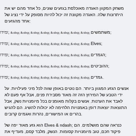
משחק המקוון האגדה מאוכלסת בגזעים שונים, כל אחד מהם יש את
היתרונות שלה. האגדה מקוונת זה יכול להיות מסופק על ידי נציג של
אחד מהגזעים:
משתמשים;
ומידות;
& nbsp; & nbsp; & nbsp; & nbsp; & nbsp; & nbsp; & nbsp; & nbsp;
Elves;
ומידות;
& nbsp; & nbsp; & nbsp; & nbsp; & nbsp; & nbsp; & nbsp; & nbsp;
הגמדים;
ומידות;
& nbsp; & nbsp; & nbsp; & nbsp; & nbsp; & nbsp; & nbsp; & nbsp;
ההוביטים;
ומידות;
& nbsp; & nbsp; & nbsp; & nbsp; & nbsp; & nbsp; & nbsp; & nbsp;
גמדים.
ומידות;
& nbsp; & nbsp; & nbsp; & nbsp; & nbsp; & nbsp; & nbsp; & nbsp;
אנשים הגזע המגוון ביותר. הם נוטים באופן שווה לכל מיני פעילויות. על
ידי הטבע של המירוץ הזה זה מאוד מסבירת פנים, אבל אף פעם לא
לאבד את הערנות. אנשים בקלות מאומנים בכל מיומנויות נשק, אבל
התוצאות יוצאות דופן באמנויות הלחימה לא יכולות להשיג. הם להגיש
בהרים או המישורים, נהרות ואגמים קרובים.
הוא גזע מאוד יפה של Elves & ndash; כנראה שהם מושלמים. הם
פיקוד חכם, טוב מיומנויות קסומות. הנשק, מלבד קסם, מעדיף את