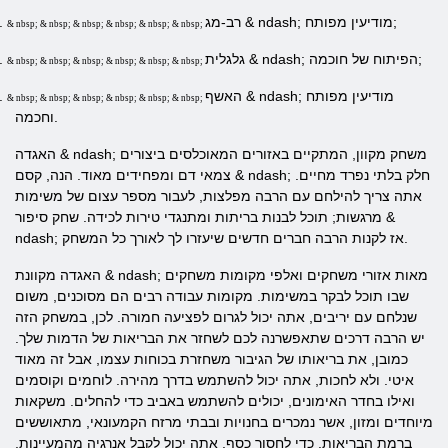
רב-מג & ndash; מודיעין מפותח;
.
& nbsp; & nbsp; & nbsp; & nbsp; & nbsp; & nbsp;
גלגלית & ndash; הפיתוח של חוכמה;
.
& nbsp; & nbsp; & nbsp; & nbsp; & nbsp; & nbsp;
האשף & ndash; מודיעין מפותח
.
& nbsp; & nbsp; & nbsp; & nbsp; & nbsp; & nbsp;
וחכמה.
האגדה & ndash; משחק מקוון, המתקיים באזורים המאוכלסים ביצורים
צמאי דם ומפחידים מאוד. הנה, קסם & ndash; חלק בלתי נפרד מחיים.
אתה צריך להילחם עם הרבה מפלצות, לעבור מספר עצום של משימות
מרגשות; תוכל לבנות בריתות ומתנגדי טירות לכידה. שחק סיפור &
ndash; אז לקנות הרבה חברים חדשים שיעזרו לך לאורך כל המשחק.
האגדה מקוונת & ndash; מאות אזורי משחקים ואלפי מקומות משחקים
שבו תוכל לבקר במשימות. מקומות עבודה רבים הם מסוכנים, משום
שנלחם עם יריבים, אתה יכול לגרום לפציעה חמורה. לכן, במשחק הזה
יש הרבה דרכים שתאפשרנה לכם לשחזר את הבריאות של הדמות שלך.
כמובן, את בריאותו של הגיבור משחזרת בכוחות עצמו, אבל זה מאוד
איטי. ולא לחכות, אתה יכול להשתמש בדרך מהירה. לוחמים וקוסמים
ואילו בחדר האימונים, יכולים להשתמש באביב כדי להחלים. משקאות
מיוחדים ומזון, אשר נמכרים בחנויות ובבתי מרזח הקמעונאי, מתאוששים
ברמת הבריאות. כדי לחסוך כסף, אתה יכול לקבל אנרגיה מהמעיינות,