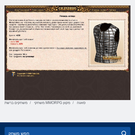
סאגה
משחקי MMORPG מקוון
משחקים ברשת