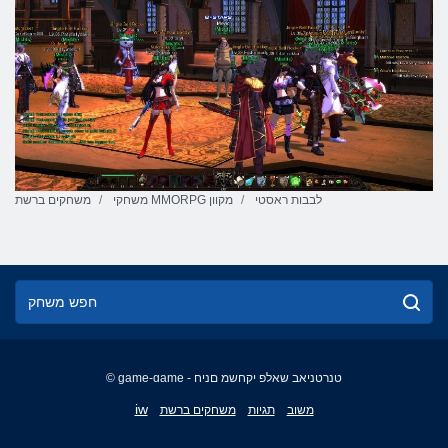
לבבות ראסטי
משחקי MMORPG מקוון
משחקים ברשת
© game-game - טנרטניאב שאלפ יקחשמ םניח
English
iw
משוב
תגיות
משחקים ברשת
Français