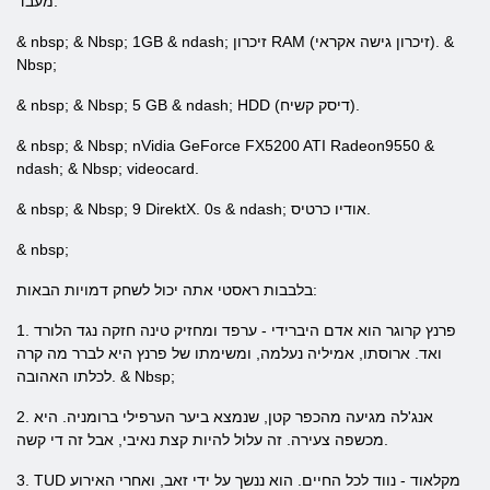
מעבד.
& nbsp; & Nbsp; 1GB & ndash; זיכרון RAM (זיכרון גישה אקראי). &
Nbsp;
& nbsp; & Nbsp; 5 GB & ndash; HDD (דיסק קשיח).
& nbsp; & Nbsp; nVidia GeForce FX5200 ATI Radeon9550 &
ndash; & Nbsp; videocard.
& nbsp; & Nbsp; 9 DirektX. 0s & ndash; אודיו כרטיס.
& nbsp;
בלבבות ראסטי אתה יכול לשחק דמויות הבאות:
1. פרנץ קרוגר הוא אדם היברידי - ערפד ומחזיק טינה חזקה נגד הלורד
ואד. ארוסתו, אמיליה נעלמה, ומשימתו של פרנץ היא לברר מה קרה
לכלתו האהובה. & Nbsp;
2. אנג'לה מגיעה מהכפר קטן, שנמצא ביער הערפילי ברומניה. היא
מכשפה צעירה. זה עלול להיות קצת נאיבי, אבל זה די קשה.
3. TUD מקלאוד - נווד לכל החיים. הוא ננשך על ידי זאב, ואחרי האירוע