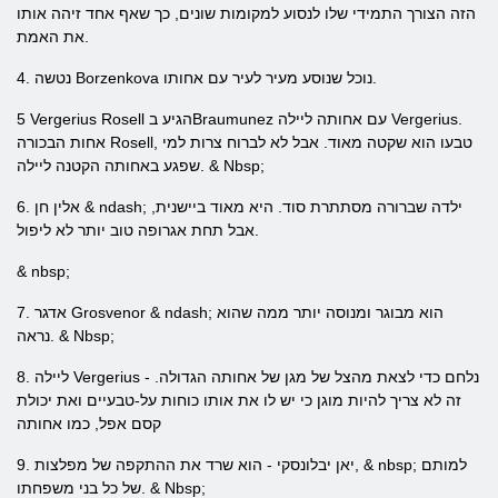
הזה הצורך התמידי שלו לנסוע למקומות שונים, כך שאף אחד זיהה אותו
את האמת.
4. נטשה Borzenkova נוכל שנוסע מעיר לעיר עם אחותו.
5 Vergerius Rosell הגיע בBraumunez עם אחותה ליילה Vergerius.
אחות הבכורה Rosell, טבעו הוא שקטה מאוד. אבל לא לברוח צרות למי
שפגע באחותה הקטנה ליילה. & Nbsp;
6. אלין חן & ndash; ילדה שברורה מסתתרת סוד. היא מאוד ביישנית,
אבל תחת אגרופה טוב יותר לא ליפול.
& nbsp;
7. אדגר Grosvenor & ndash; הוא מבוגר ומנוסה יותר ממה שהוא
נראה. & Nbsp;
8. ליילה Vergerius - נלחם כדי לצאת מהצל של מגן של אחותה הגדולה.
זה לא צריך להיות מוגן כי יש לו את אותו כוחות על-טבעיים ואת יכולת
קסם אפל, כמו אחותה
9. יאן יבלונסקי - הוא שרד את ההתקפה של מפלצות, & nbsp; למותם
של כל בני משפחתו. & Nbsp;