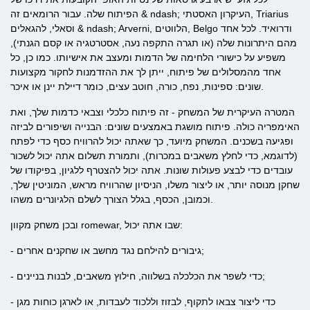
הפיתוח שלה. עבור הרומאים זה & ndash; העיקרון האסטתי, Triarius
וסאלי, להגאלים & ndash; Arverni, הלווטים, Belgo ודרואיד. לכל אחד
מהם היתרונות שלה (או תגרה התקפה נעה, אסטרטגיה או קסם הגנתי),
משפיע על כישורי הלחימה של הדמות ומעצב את אישיותו. כמו כן, כל
אחד מהמסלולים של פיתוח, ייתן לך את ההזדמנות לחקור מקצועות
שונים: ספינות, נפח, כורה, חוטב עצים, כומר דיילת יינן או איכר.
המטרה העיקרית של המשחק - זה פיתוח כלכלי וצבאי כדמות שלך, ואת
האימפריה כולה. פיתוח מושגת באמצעים שונים: הבנייה ושיפורים לביזה
ופגיעה בשכנים. המשחק מיועד, כך שאתה יכול להרוויח כסף כדי לפתח
(לדוגמא, כדי לחלץ משאבים במכרות), ותמורת תשלום אתה יכול לשכור
עובדים כדי לבצע פעולות שונות. אתה יכול להצטרף ללגיון, בפיקודו של
שחקן מנוסה יותר, או ליצור משלו, הניסיון שהרוויח מראש, המוניטין שלך,
וכמובן, הכסף, בגלל הצורך לשלם הלגיונרים משהו.
ובכן משחק מקוון romewar, שבו אתה יכול:
- גיבורים להילחם נגד מחשב או שחקנים אחרים;
- כדי לשפר את הכלכלה בשלווה, חילוץ משאבים, לבנות בניינים;
- כדי ליצור צבאו לתקוף, לבזוז וללכוד לעבדות, או לארגן כוחות מגן