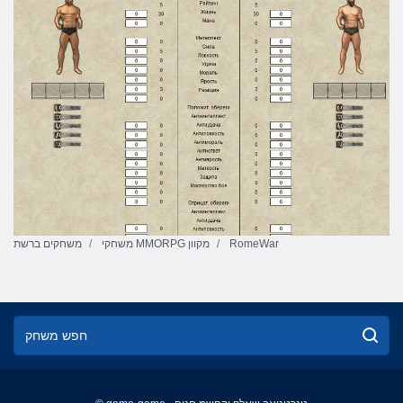
RomeWar
משחקי MMORPG מקוון
משחקים ברשת