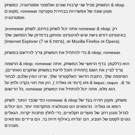
המשחק מכיל שני קרבות שונים ואלמנטי אסטרטגיה, כמשחק & nbsp
מקוונים; romewar מגוון שונה של אפשרויות בבחירת טקטיקה
ואסטרטגיה.
בromewar אתה יכול לשחק בחינם, לשחק romewar & nbsp; רק
באינטרנט דורש גישה שיש לאינטרנט ומותקן בדפדפן של המחשב שלך
(Internet Explorer (גרסת 6 או 7), או Mozilla Firefox או Opera).
כדי להתחיל את המשחק צריך להירשם במשחק & nbsp; romewar.
הרשמה & nbsp; romewar הוא כדלקמן: בדף הראשי של המשחק, אתה
צריך לציין את השם (תחתיה תוכל לדעת במשחק שחקנים האחרים),
הסיסמה שלך, כתובת הדואר האלקטרוני שלך, וציינו המין שלכם, לבחור
גזע (רומי או גאליה ), הזן את תווי בקרה ולחץ על & laquo; raquo עד &;.
כל הרישום, romewar הוא מלא, אתה יכול להתחיל את המשחק.
כפי שכבר הוזכר, לשחק romewar & nbsp משחק; מקוון תהיה בצד של
רומא או גאליה. הרומאים הם טכנולוגיה מתקדמת יותר, הם יכולים
לגדול מגוון רחב של מוצרים חקלאיים, כדי לחלץ מתכות יקרות. הגאלים
נוטים לקסם של הטבע, הם יצליחו באילוף חיות בר, הם ציידים ומרפאים
מצוינים.