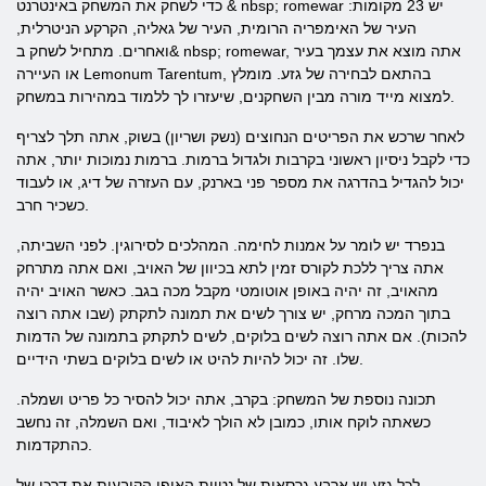
כדי לשחק את המשחק באינטרנט & nbsp; romewar יש 23 מקומות:
העיר של האימפריה הרומית, העיר של גאליה, הקרקע הניטרלית,
ואחרים. מתחיל לשחק ב& nbsp; romewar, אתה מוצא את עצמך בעיר
או העיירה Lemonum Tarentum, בהתאם לבחירה של גזע. מומלץ
למצוא מייד מורה מבין השחקנים, שיעזרו לך ללמוד במהירות במשחק.
לאחר שרכש את הפריטים הנחוצים (נשק ושריון) בשוק, אתה תלך לצריף
כדי לקבל ניסיון ראשוני בקרבות ולגדול ברמות. ברמות נמוכות יותר, אתה
יכול להגדיל בהדרגה את מספר פני בארנק, עם העזרה של דיג, או לעבוד
כשכיר חרב.
בנפרד יש לומר על אמנות לחימה. המהלכים לסירוגין. לפני השביתה,
אתה צריך ללכת לקורס זמין לתא בכיוון של האויב, ואם אתה מתרחק
מהאויב, זה יהיה באופן אוטומטי מקבל מכה בגב. כאשר האויב יהיה
בתוך המכה מרחק, יש צורך לשים את תמונה לתקתק (שבו אתה רוצה
להכות). אם אתה רוצה לשים בלוקים, לשים לתקתק בתמונה של הדמות
שלו. זה יכול להיות להיט או לשים בלוקים בשתי הידיים.
תכונה נוספת של המשחק: בקרב, אתה יכול להסיר כל פריט ושמלה.
כשאתה לוקח אותו, כמובן לא הולך לאיבוד, ואם השמלה, זה נחשב
כהתקדמות.
לכל גזע יש ארבע גרסאות של נטיות האופי הקובעות את דרכו של