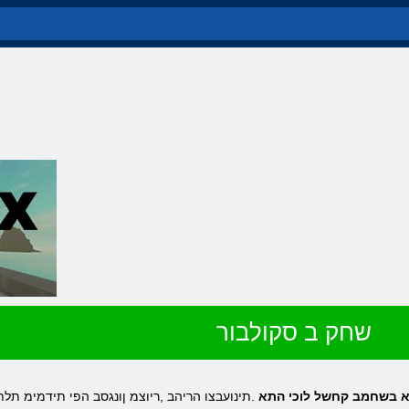
שחק ב סקולבור
מב וא בשחמב קחשל לוכי התא
.תינועבצו הריהב ,ריוצמ ןונגסב הפי תידמימ ת