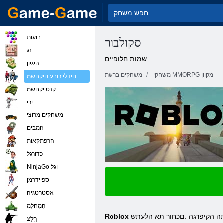
בועות
סקולבור
נג
שמות חלופיים:
היגיון
משחקי MMORPG מקוון
משחקים ברשת
םידלי רובע םיקחשמ
קנט יקחשמ
ירי
משחקים מרוצי
זומבים
הרפתקאות
כדורגל
NinjaGo וגל
ספיידרמן
אסטרטגיה
הָמָחלִמ
לתה הקיפרגה .םכחור תא הלעתש
ףָלַצ