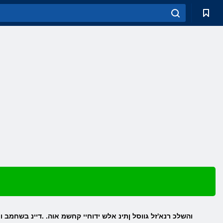
Roblox והשלכ רנא'זל גווסל ןתינ אלש ידוחיי קחשמ אוה. .דיינ בשח