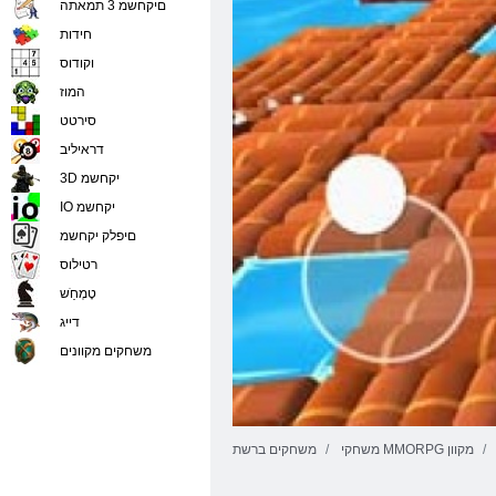
םיקחשמ 3 תמאתה
חידות
וקודוס
המוז
סירטט
דראיליב
3D יקחשמ
IO יקחשמ
םיפלק יקחשמ
רטילוס
טָמְחַׁש
דייג
משחקים מקוונים
משחקי MMORPG מקוון
משחקים ברשת