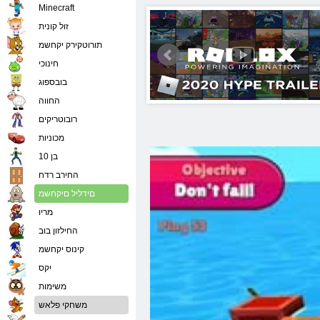
Minecraft
זול קונית
תורוטקירק יקחשמ
חינוכי
בובספוג
החווה
רובוטריקים
מכוניות
בן 10
החירב רדח
םידליל םיקחשמ
מריו
החילזון בוב
קינוס יקחשמ
יִקס
משימות
משחקי פלאש