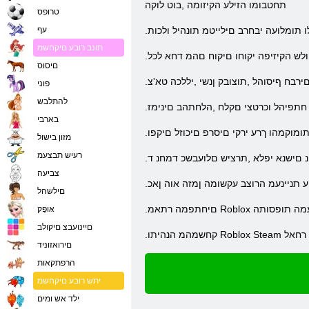
תחטבומו הזילע הקיזומה ,בוט לוקה
טרופס
 תומלועה יבחרב םילייטמ תונהיל ולכות
עף
תונב רובע םיקחשמ
.ולש הקיזיפה יקוחו םיקוח םהמ דחא לכל
םיסוס
רבח ףיסוהל ,תוצובק ןנשי ,יללכה טא'צ
פוני
להתלבש
 חתפיהל וכרטצי םקלח ,הלחתהב םינימז
בארבי
תומוקמהו ךרע ירקי םיסרפ םיכוזל םיקפו
מזון בישול
רעיש תבצעמ
הנ םישנא יפלא ,תרציש םלועבשכ דמחנ ד
צביעה
תניינעמ הרוצב עקשומה ןמזה אוה ןאכ
םילשהל
 תוניינעמה תופסותה
אּופָק
םיינועבצ םיקולב
פה ןכמ רחאל
םירואזוניד
הרפתקאות
יתש רובע םיקחשמ
ילד אש ומים