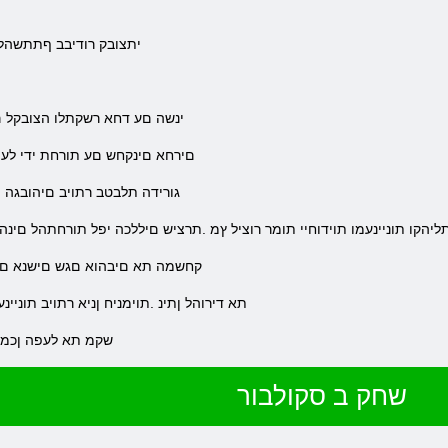
.יתצובק רודיבב ףתתשהלו
.ינשה םע דחא רשקתלו הצובקל םי
.םירחא םינקחש םע תורחת ידי לע
.גורידה תלבטב רתויב םיהובגה 
יהקו תוניינעמו תוידוחיי תומר רוציל ץמ .תרציש םיללכה יפל תורחתהל םינ
.קחשמה תא םיבהוא םגש םישנא םע 
.םיחתפמה רתאמ Roblox תא דירוהל ןתינ .תוימניח ןניא רתויב
.קחשמהמ הנהיתו Roblox Steam שקמ תא לע
שחק ב סקולבור