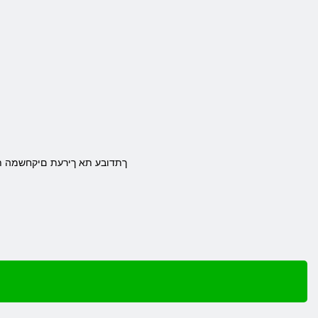
.ךתדובע תא ךירעת םיקחשמה תל