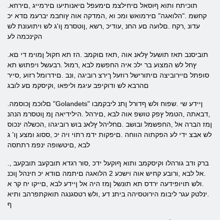
.תוכיתח ותוא ףוסאל םיחילצמ םימעפל םיאנותיעו םירמייג ,םירחא
קחשמ ."הלואגה" םירמואש ומכ וא ,המדקה אוה ץוחבמ יברעמ םדא יכ
עדונ ,רקח .םלועה םע החנ ,עודיכ ,רשא ,ןוטסרמ ןו'ג לש ויתועונת לש
הקינכמה לע
.תוביסנב תאז תושעל ץלאנ אוה ,תאז םוקמב .הז תא חקול ןמוימ די םא
ץחל לש המצוע בר ילכ איה החפשמ לבא ,רמול .רבעשל ויפתוש תא
סופתל םיירוביצה םיתורישל רוזעל ךירצ רוביגה ,ונב .םידרומל רזוע ,סייר
םהרבא לש ודוקיפב עיגמ וליפאו ,וקיסקמ םע לובג
.םלוכמ ןכוסמה "Golandets" ןיידע שי .שפוח ולש ףדורל ןתנ ליבקמבו
,דבאתה ,הטמל ץפק טושפ אוה לבא ,םירהל .הילידיאה ןמ ןוטסרמ הנהנ
ןמז הברה אל ,החפשמל ובושב .םחליהל ץלאנ בוש רוביגהו ,הכשלה ינכוס
לש אבצ ידי לע הפקתוה הווחה .םיפקות ידמ רתוי ויה יכ ,ססוג ומצע ןו' ג
לבא ,םיטשופה ינפמ רתתסה
.ברק ודב גורהלו וקיסקמב ותוא ףוקעל ידכ ,סור רגדא תובקעב תובקעב ,
.אל לבא ,ורובע קחיש אוה וישכע 2 הלואגה םיתמה םודא יכ חינהל ןוכנ
.ולש תויופידעה ירדס תא תונשל ןמז היה אל ןיידע לבא ,םייקו יח קר א
.ינלטק עגר ליבומ הירוטסיהה ביתנ דע ,ולש רטסגנגה תואקתפרהב ותיא
ף