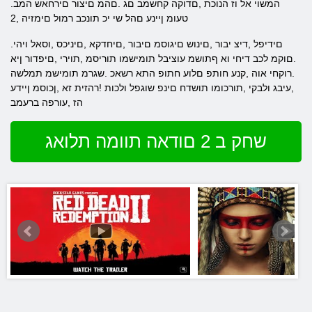
.המשוי אל וז הנוכת ,םדוקה קחשמב םג .םהמ םיצור םירחאש המב
טעומ ןיינע םהל שי יכ תונכב רמול םימזיה ,2
.םידיפל ,דיצ יבור ,םינוש םיגוסמ םיבור ,םיחדקא ,םיניכס ,וסאל ויהי
.םוקמ לכב דיחי וא ףתושמ עוציבל תומישמו תוריסמ ,תוירי ,םיפדור ןיא
.רוקחי אוה ,קנע חותפ םלוע חתופ התא רשאכ .שגרמ תומישמ תמלשה
,עיבג ולבקי ,תורכומו תושדח םינפ שוגפל ולכות !רהזית זא ,ןכוסמ ןיידע
הז ,עורפה ברעמב
שחק ב 2 םודאה תוומה תלואג