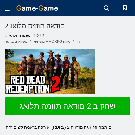
2 םודאה תוומה תלואג
שמות חלופיים: RDR2
ירי
משחקי MMORPG מקוון
משחקים ברשת
שחק ב 2 םודאה תוומה תלואג
.עורפה ברעמה לש םייחה :(RDR2) 2 םיתמה הלואגה םודאה