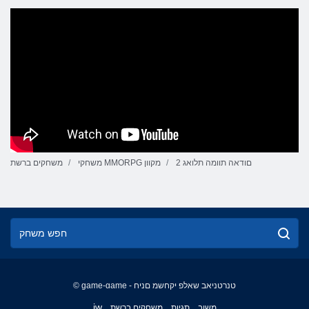
2 םודאה תוומה תלואג
משחקי MMORPG מקוון
משחקים ברשת
© game-game - טנרטניאב שאלפ יקחשמ םניח
English
iw
משוב
תגיות
משחקים ברשת