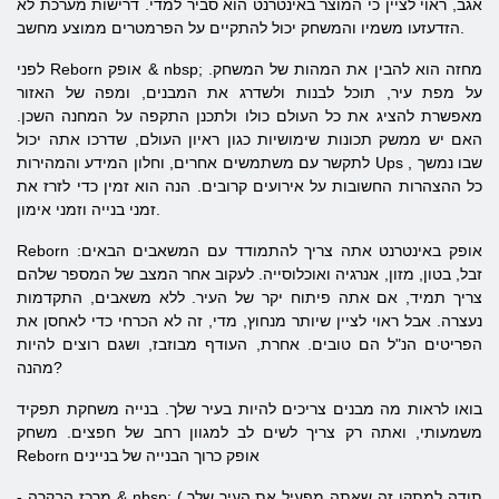
אגב, ראוי לציין כי המוצר באינטרנט הוא סביר למדי. דרישות מערכת לא
הזדעזעו משמיו והמשחק יכול להתקיים על הפרמטרים ממוצע מחשב.
& nbsp; מחזה הוא להבין את המהות של המשחק.
אופק
Reborn
לפני
על מפת עיר, תוכל לבנות ולשדרג את המבנים, ומפה של האזור
מאפשרת להציג את כל העולם כולו ולתכנן התקפה על המחנה השכן.
האם יש ממשק תכונות שימושיות כגון ראיון העולם, שדרכו אתה יכול
, שבו נמשך
Ups
לתקשר עם משתמשים אחרים, וחלון המידע והמהירות
כל ההצהרות החשובות על אירועים קרובים. הנה הוא זמין כדי לזרז את
זמני בנייה וזמני אימון.
אופק
באינטרנט
אתה צריך להתמודד עם המשאבים הבאים:
Reborn
זבל, בטון, מזון, אנרגיה ואוכלוסייה. לעקוב אחר המצב של המספר שלהם
צריך תמיד, אם אתה פיתוח יקר של העיר. ללא משאבים, התקדמות
נעצרה. אבל ראוי לציין שיותר מנחוץ, מדי, זה לא הכרחי כדי לאחסן את
הפריטים הנ"ל הם טובים. אחרת, העודף מבוזבז, ושגם רוצים להיות
מהנה?
בואו לראות מה מבנים צריכים להיות בעיר שלך. בנייה משחקת תפקיד
משמעותי, ואתה רק צריך לשים לב למגוון רחב של חפצים. משחק
Reborn אופק כרוך הבנייה של בניינים
- מרכז הבקרה & nbsp; (תודה למתקן זה שאתה מפעיל את העיר שלך,