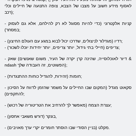
לאסוף מידע חשוב על מצבו של הצבא, צופה התנועה של חיילים וכלי
רכב);
- קניות אלקטרוני (כדי להיות מסוגל לא רק להילחם, אלא גם לעסוק
במסחר);
- רדיו (מגדלור לניצולים, שדרכו יכול לבוא במגע עם העולם החיצון);
- צריפים (חיילי בתי גידול, יותר צריפים, יותר יחידות יוכלו לשכור);
- שאק (דיור לאוכלוסייה, שהינה קרן יקרה של העיר, משום שאנשים &
ndash הפשוטים, זה העבודה שלך);
- חומות (זהירות, להגדיל כוחות ההתנגדות);
- סקאוט מגדל (המקום שבו החיילים על משמר שהזמן לדווח על הסיכון
להתקפים);
- עצרת הצמח (מאפשר לך להרחיב את הטריטוריה של רכוש);
- בונקר (דורש משאבי אחסון),
- מקלט (בניין הסודי שבו הוסתר חומרים יקרי ערך מאויבים).