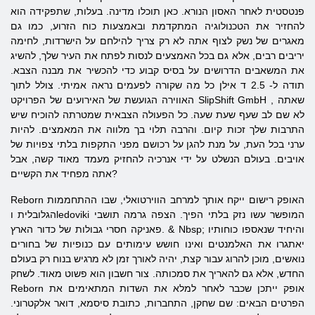
פנטסטית לאחר האסון הנורא. כאן תוכלו מדינה. בעלות, שתפקידה הוא
להחזיר את הטכנולוגיה המתקדמת ובאמצעות כוח הזרוע, כמו גם
מאגרים של נשק לצוף אתה לא רק צריך להילחם על הישרדות, לחימה
יריבים רבים, אלא גם בכל האמצעים לנסות לפתח את העיר שלך, להשיג
את המשאבים הדרושים על בסיס קבוע כדי להכשיר את מבנה הצבא.
תודה ל- 2.5
ד
אילן כל מה שקורה לפעמים נראה אמיתי. צולל לתוך
, שאתה
GmbH
SlipShift
האווירה הגועשת של האירועים של הפרויקט
לא שם לב שעף שעת שעה. כל הפעולה הצבאית שמטרתה להוכיח שיש
התרבות שלך זכות קיום. והרבה תלוי בך מלווה את המאמצים. להיות
ערני בכל העת, על מנת להגן על רכושם מפני התקפות בלתי צפויות של
אויבים. בעולם הנשלט על ידי אנרכיה להחזיק מעמד מאוד קשה, אבל
אתה מפחיד את הקשיים?
האופק
רישום ייקח אותך למרחב הווירטואלי, שבו ההתחממות
Reborn
הגלובלית וledoviki המופשר עשו נזק בלתי הפיך. הצפה גרמה תושבי
פאניקה חסרי גבולות של כדור הארץ. & Nbsp; והיחיד שנאספו כוחותיו
יאתגרו את האלמנטים ואינו חושש עימותים עם כנופיות של בחורים
נואשים, מוכן להרוג עבור קצת, יהיה לאורך זמן לא מרגיש בנוח רק בעולם
החדש, אלא גם להאריך את סמכותה. צור חשבון הוא פשוט מאוד. לשחק
אופק
ייתכן שכבר לאחר למלא את השדות המתאימים את
Reborn
הפרטים הבאים: שם שחקן, התחברות, כתובת סיסמא, דואר אלקטרוני.