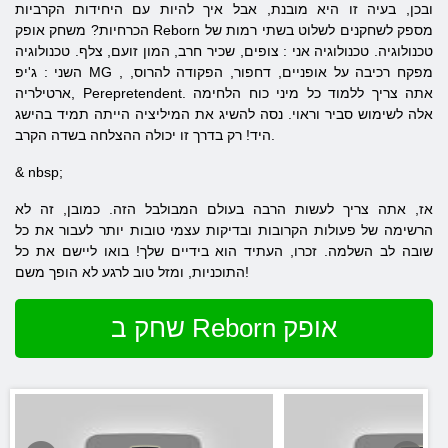
ובכן, בעיה זו היא מובנת, אבל איך להיות עם היחידות הקרביות
הכרחיות? משחק אופק Reborn מספק לשחקנים לשלוט בשתי רמות של
טכנולוגיה. טכנולוגיה
אני
: צופים, שכיר חרב, המון זועם, צלף. טכנולוגיה
, מפקח רכיבה על אופניים, דחפור, הפקודה להרוס,
MG
: ג'יפ
השני
ארטילריה, Perepretendent. אתה צריך ללמוד כל מיני כוח הלחימה
אלה לשימוש סביר וראוי. נסה להשיג את המיליציה הייתה תמיד בהישג
היד! רק בדרך זו יכולה ההצלחה בשדה הקרב.
& nbsp;
אז, אתה צריך לעשות הרבה בעולם המבולבל הזה. כמובן, זה לא
הרשימה של פעולות הקרובות ובדיקות עצמי טובות יותר לעבור את כל
שובה לב השלמה. זכרו, העתיד הוא בידיים שלך! בואו ליישם את כל
התוכניות, ומזל טוב לרגע לא הופך משם!
שחק ב Reborn אופק