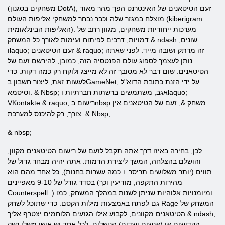
(משחקים בסגנון DotA), זעם הטיטאנים של האינטרנט הפך מהר מאוד
מוצלח במגזר שלה וכבר נבחר למשחקי אליפות העולם (kiberigram
האליפות הבינלאומית). מערכות ייחודיות משחקים, מגוון רחב של
דמויות, דרכים לפיתוח ועימות לאורך כל המשחק & ndash שונים;
וlaquo; זעם הטיטאנים & raquo; זה מרתק ושובה מייד. לפני שאתה
נותן לעצמך לספוג עולם הפנטסיה הזה, כמובן, להירשם זעם של
הטיטאנים. שום דבר לא מסובך זה לא מייצג ולוקח רק כמה דקות. כדי
לעשות זאת, ליצור חשבון בGameNet, על ידי הזנת כתובת הדוא"ל
וסיסמא. & Nbsp; אגב, משתמשים ברשתות חברתיות וlaquo;
VKontakte & raquo; רישום בnbsp משחק &; זעם של הטיטאנים אין
צורך, רק להיכנס למערכת. & Nbsp;
& nbsp;
לכן, בחירה באיזו דרך אתה תקבל לזעם של רישום הטיטאנים מקוון,
והושלם בהצלחה, המשך ליצירת הדמות. אתה יהיה מבחר גדול של
תווים (יותר משלושים תריסר + כמה עשרות בחנות), כל אחד מהם הוא
בסדר גודל של 9-10 מאפיינים (מהירות התקפה, מודיעין וכך
Counterspell. ) ומיומנויות אלוהיות שניתן לשנות במהלך המשחק, כמו
גם לפתח באמצעות מילות הקסם. כדי שתוכל לשחק Rage המשחק של
הטיטאנים מקוונים, לקבוע אילו הגזעים הלוחמים יצטרף אליך & ndash;
הקדושים או (אנשים ושדים) הנופלים. לכל אחד יש אופי משלו נשק