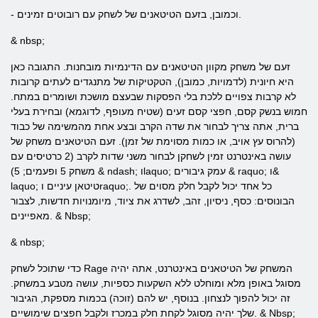
- וכמובן, בזעם הטיטאנים של לשחק עם רובוטים זמינים.
& nbsp;
זעם של משחק מקוון הטיטאנים עם הדינמיות מובחנות. התגובה כאן
היא חיונית (לדמויות, כמובן), הטקטיקות של מתנגדים לעתים קרובות
לא קרבות צפויים ללכת בלי הפסקות שבעצם מושכת ושומרים במתח.
חמוש בנשק קסם, חפצי קסם זעים (שטיח מעופף, לדוגמא) ובחירת בעלי
ברית, אתה צריך לבחור את שדה הקרב ובצע אחת מהמשימה של כבוד
(להרוס עץ אויב, או כמות מסוימת של זמן). זעם הטיטאנים משחק של
עושה באינטרנט זמין לשחקן לבחור משני שדות לקרב (2 כרטיסים עם
משחק 5 ופעמים; 5) & ndash; וlaquo; עמק גיבורים & raquo; ו&
laquo; טיטאן עיניים וraquo;. כל אחד יכול לקבל חלק מסוים של
הבונוסים: כסף, ניסיון, זהב, לשדרג את ציוד, מיומנויות חדשות, לצבור
מאפיינים. & Nbsp;
& nbsp;
כדי שתוכל לשחק Rage המשחק של הטיטאנים באינטרנט, אתה יהיה
מסוגל באופן מלא ומוחלט ללא השקעות כספיות, עושה מטבע במשחק.
זה יכול להפוך לנצחון. בנוסף, יש להם (זוכה) בכמות מספקת, הגיבור
שלך יהיה מסוגל לקחת חלק במכרז ולקבל חפצים שימושיים. & Nbsp;