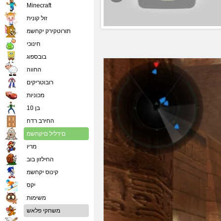
Minecraft
זול קונית
תורוטקירק יקחשמ
חינוכי
בובספוג
החווה
רובוטריקים
מכוניות
בן 10
החירב רדח
םידליל םיקחשמ
מריו
החילזון בוב
קינוס יקחשמ
יִקס
משימות
משחקי פלאש