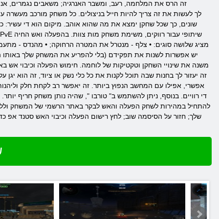
זה הרס את המלחמה, רעב, ומשבר האנרגיה; משאבים נגמרים, אנו
שונים, כך שכל שחקן ימצא את מה שהוא אוהב. מיקום הוא די עשיר: 
מציג שלושה סוגים: • צלף - מנטרל את המטרה הרחוקה; • מהנדס - מתעמת 
יש אפשרות לשנות את תפקידם (בלי להפריע את המשחק שלך באותו הז
משנה את שינויי השחקן וטקטיקות של לוחמה. חימוש הפעלה וכיבוי אש באי
זה יעזור לך בחנות שבה תוכל לקנות את כל כלי נשק או ציוד, זה הוא 
די רוויים. בנוסף, ניתן להשתמש ב" טורבו ", שהיה נותן משחק חריף יו
להתחיל במהירות לשחק הפעלה והאש לבקר באתר הרשמי של המשחק וללכת 
שלך; חזור על הסיסמה שוב; לחץ רישום הפעלה וכיבוי האש סטנד אפ כדי 
ש