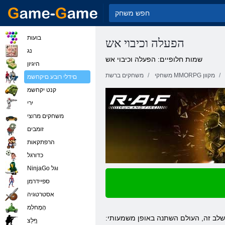
בועות
הפעלה וכיבוי אש
נג
שמות חלופיים: הפעלה וכיבוי אש
היגיון
משחקי MMORPG מקוון
משחקים ברשת
םידלי רובע םיקחשמ
קנט יקחשמ
ירי
משחקים מרוצי
זומבים
הרפתקאות
כדורגל
NinjaGo וגל
ספיידרמן
אסטרטגיה
הָמָחלִמ
וכיבוי האש מייצגים וסטר מקוון מרובה משתתפים, שבו תוכל לשחק בגוף הראשון. האירועים יתקיימו בעתיד הקרוב, כלומר בשנת 2027. בשלב זה, העולם השתנה באופן משמעותי:
ףָלַצ