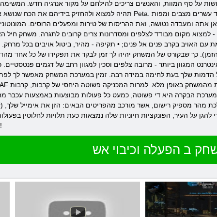
שות על סף המוות, והאנשים צריכים להילחם על מקור אנרגיה חדש. המשימה 
כאן אתה ומעבדה נטושה, ואת ההריסות של טירות ומפעלים הרוסים. המונוטו
למצוא מקום מבודד לצלפים ומסדרונות צרים קרובים לתגרה. משחק חיל האוויר המלכותי מכיל מגוון רחב של מצבים - PvE
עם האויב בקרב פנים אל פנים; • תקיפה - מהיר, ביטול אויבים בכל מרחק. ר
מן). כך שבקורס של המשחק יהיה לך זמן לבקר את תפקידו של כל אחד מהד
נטרנט המגוון ביותר - מרובה צלפים וסכין למגוון רחב של דגמים פנטסטיים.
יגן על הדמות שלך בעת לחימה במידה רבה. זמין במערכת המשחק מאפשר לך לפ
תר. מערכת הבקרה היא די פשוטה, כמעט כל פעולות מבוצעות באמצעות עכבר מ
מהר מספיק רישום, אשר מורכב מהפריטים הבאים: הזן את אימייל שלך, (ז
להגן על העיר, הפונקציות חיוניות שלה נמצאות כעת תלויות לחלוטין בפעולות 
יחידות כוח. מצליח לשרוד ולהתנגד לאויב!
חק ב הפעלה וכיבוי אש