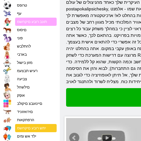
העיקרית שלך כאחד מהניצולים של עולם
טרופס
postapokalipsichesky, תהיה למצוא ולהחזיק בידיהם את הכח שנושא את שמו - אלמנט Peta. לך לעשות את זה צריך להיות חייל בניצולים. כל משחק מורכב מעשרה עד עשרים מצבים ומפות
עף
ניות בהחלט לא! ארכיטקטורה מאפשרת לך
 שיתופי עבור רווקים, משימת משחק מות צוות. בהפעלה ואש החיה
תונב רובע םיקחשמ
אוי לציין כי במהלך משחק עבור כל רצים
םיסוס
מויות בפרויקט. בהתאם לכך, כאשר אתה
פוני
 כל זה אפשרי כדי להתאים אישית בעצמך.
להתלבש
תח באופן עקבי במקום. אתה בהחלט יהיה
בארבי
מרוצה עם דרישות המערכת כדי לשחק RAF אפשרי, אפילו עם המחשב הנפוץ ביותר. זה יאפשר רב לקחת חלק וליהנות מהמשחק באופן מלא. למרות המכניקה פשוטה היחסי של קרבות, קרבות
חשב וכמה הקשות, שהוא קל ללמידה. כדי
מזון בישול
ה גם התחברות); לבוא והזן את הסיסמה
רעיש תבצעמ
שלך, אל תיתן לאופוזיציה כדי לגנוב את
צביעה
םילשהל
אּופָק
םיינועבצ םיקולב
םירואזוניד
הרפתקאות
יתש רובע םיקחשמ
ילד אש ומים