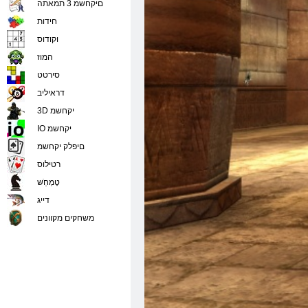
םיקחשמ 3 תמאתה
חידות
וקודוס
המוז
סירטט
דראיליב
3D יקחשמ
IO יקחשמ
םיפלק יקחשמ
רטילוס
טָמְחַׁש
דייג
משחקים מקוונים