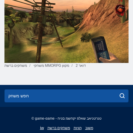
דואר 2
משחקי MMORPG מקוון
משחקים ברשת
© game-game - טנרטניאב שאלפ יקחשמ םניח
English
iw
משוב
תגיות
משחקים ברשת