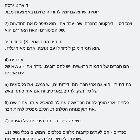
דואר 2 גרסה
רוסית, שהוא גם זמין להורדה בחינם באמצעות מבול.
2) וינס דסי - דירקטור בחברה, שבו עבד אחי. הוא סיפר לו את החדשות
של הפיטורים והאח האחרים הוא.
זה היה הדוד אחי - 3) הדוד דייב
. הוא תמיד מוכן לעזור לו עם אויביו. אדם מאוד עליז.
4) עובדים
של RWS - הם חברים של הדמות הראשית. יש להם רובים. עזרה אחי
עם אויבים.
5) כת דתית - הוא גם אחי חבר. הם ידידותיים, יש כמעט את כל סוגים
של כלי נשק. להגיב באגרסיביות אם אחי פותח באש
6) כלבים. אחי הופך להיות חבר שלה אם לה להאכיל אותו. אם ניישם
את תוקפנותה הסלחנית, הכלב מפסיק להיות חבר.
7) רשימה שחורה - הם היריבים של הגיבור.
11) כפריים - הם לעתים קרובות מלווים בכלבים, חמושים בכלי נשק
שונים: כלי נשק, כלי נשק תגרה והתפוצצות.