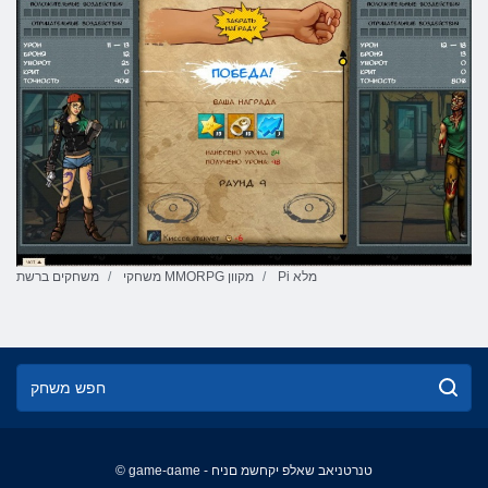
Pi מלא
משחקי MMORPG מקוון
משחקים ברשת
© game-game - טנרטניאב שאלפ יקחשמ םניח