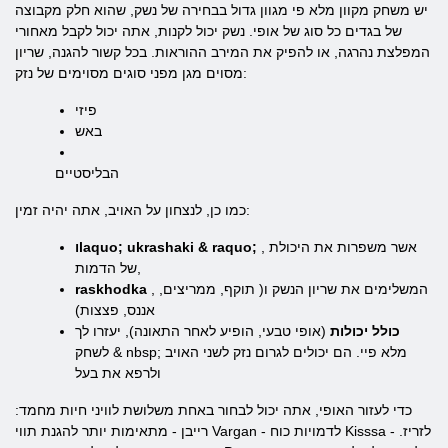
יש משחק מקוון מלא פי מגוון גדול בבחירה של נשק, שהוא חלק מקבוצה
של בגדים כל סוג של אופי. נשק יכול לקנות, אתה יכול לקבל מאחורי
המפלצת נהרגה, או להפיק את המירב ההוראות. בכל קשור להגנה, שריון
מסוים מגן מפני סוגים מסוימים של נזק:
פיזי
באש
הבליסטיים
כמו כן, לנצחון על האויב, אתה יהיה זמין:
, אשר משפרות את היכולת
וlaquo; ukrashaki & raquo;
של הדמות,
, המשלימים את שריון הנשק ו( תוקף, ממריצים,
raskhodka
אננס, פצצות)
כולל יכולות
(אופי טבעי, הופיע לאחר התאונה), יעזרו לך
לשחק & nbsp; מלא פיי. הם יכולים לגרום נזק לשני האויב
ולרפא את בעל
כדי לעזור האופי, אתה יכול לבחור באחת משלושת לוויני חיות מחמד:
רייבן - מתאימות יותר להגנת תווי Vargan - לדמויות כוח Kisssa - לזריז.