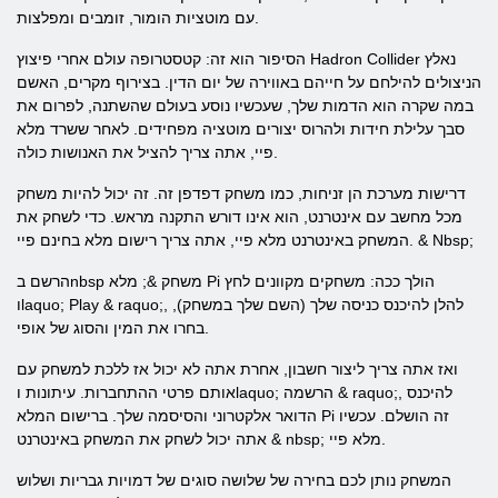
עם מוטציות הומור, זומבים ומפלצות.
הסיפור הוא זה: קטסטרופה עולם אחרי פיצוץ Hadron Collider נאלץ
הניצולים להילחם על חייהם באווירה של יום הדין. בצירוף מקרים, האשם
במה שקרה הוא הדמות שלך, שעכשיו נוסע בעולם שהשתנה, לפרום את
סבך עלילת חידות ולהרוס יצורים מוטציה מפחידים. לאחר ששרד מלא
פיי, אתה צריך להציל את האנושות כולה.
דרישות מערכת הן זניחות, כמו משחק דפדפן זה. זה יכול להיות משחק
מכל מחשב עם אינטרנט, הוא אינו דורש התקנה מראש. כדי לשחק את
המשחק באינטרנט מלא פיי, אתה צריך רישום מלא בחינם פיי. & Nbsp;
הרשם בnbsp משחק &; מלא Pi הולך ככה: משחקים מקוונים לחץ
וlaquo; Play & raquo;, להלן להיכנס כניסה שלך (השם שלך במשחק),
בחרו את המין והסוג של אופי.
ואז אתה צריך ליצור חשבון, אחרת אתה לא יכול אז ללכת למשחק עם
אותם פרטי ההתחברות. עיתונות וlaquo; הרשמה & raquo;, להיכנס
הדואר אלקטרוני והסיסמה שלך. ברישום המלא Pi זה הושלם. עכשיו
אתה יכול לשחק את המשחק באינטרנט & nbsp; מלא פיי.
המשחק נותן לכם בחירה של שלושה סוגים של דמויות גבריות ושלוש