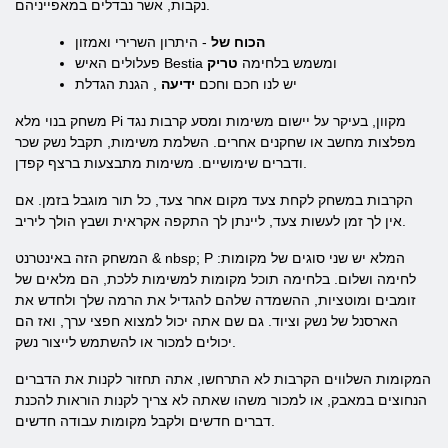
נקבות, אשר נבדלים במאפייניהם.
הכוח של
- היתרון השרירי ואמזון
פעלולים האיש Bestia ומשמש בלחימה
טריק
יש לנו חכם וחכם
ידיעה
, הגנת הגדלת
משחק בנוי מלא Pi מקוון, בעיקר על יישום משימות ומסע קרבות נגד
מפלצות מחשב או שחקנים אחרים. השלמת משימות, תקבל נשק שכר
ודברים שימושיים. משימות מתבצעות ברצף קפדן.
הקרבות במשחק לקחת צעד מקום אחר צעד, כל תור מוגבל בזמן. אם
אין לך זמן לעשות צעד, ליינתן לך התקפה אקראית ושבץ הולך ליריב.
המשחק הזה באינטרנט & nbsp; P המלא יש שני סוגים של מקומות:
לחימה ושלום. בלחימה תוכל מקומות למשימות ללכת, הם מלאים של
זומבים ומוטציות, ההשמדה שלהם להגדיל את הרמה שלך ולחדש את
הארסנל של נשק וציוד. גם שם אתה יכול למצוא חפצי ערך, ואז הם
יכולים למכור או להשתמש לייצור נשק.
המקומות השלווים הקרבות לא התרחשו, אתה תחזור לקנות את הדברים
הנחוצים במאבק, או למכור משהו שאתה לא צריך לקנות הוראות להכנת
דברים חדשים ולקבל מקומות עבודה חדשים.