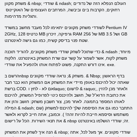
משחק מקוון & nbsp; שודדי & ndash; העולם הנפלא הזה של נדודים
רחוקים, הקרבות בים וביבשה, המרחבים העצומים של האוקיינוס ​​
ותגליות מדהימות.
לשודדי משחק מקוונים יתאימו לכל מעבד מחשב במשרד Pentium IV
2GHz, כרטיס 128 MB גרפיקה, זיכרון RAM של 256 MB ושל 3.5 GB
שטח פנוי בדיסק קשיח, כמו גם גישה לאינטרנט.
כדי שתוכל לשחק שודדי משחק מקוונים, להוריד תוכנה & ndash מיוחד;
משחק לקוח, אשר לשמור על קשר עם שרת המשחק באינטרנט. הלקוח
אינו דורש התקנה, פשוט לפתוח אותו ולהפעיל את שודדי. exe.
הרשם בnbsp משחק &; נראה שודדי מקוונים. & Nbsp; בדף הראשון
שאתה יכול להיכנס באופן מיידי את המשחק אם המשחק הוא כבר חבר
ברשת COD. אם לא - לחץ וlaquo; לרשום & raquo;, ולאחר מכן להזין
את כתובת הדוא"ל של, חושב ולהיכנס כינוי לפרופיל המשחק, להיכנס
לאותו המספר בתמונה. לאחר מכן, צור חשבון משחק: חושב והזן את
המילה & ndash; התחבר כמו גם את הסיסמה שלך להיכנס למשחק (שם
משתמש וסיסמא חייבת להיות זהה! ). וכמובן, אתה חייב לקרוא ולאשר
את תנאי השירות. הכל על רישום & nbsp זה; שודדי הושלמו באינטרנט.
הנה איך לשחק את המשחק & nbsp; שודדי מקוונים. אך מעל לכל, אתה