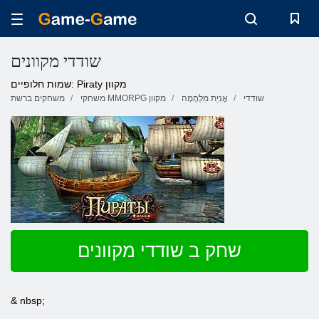
שודדי מקוונים
שמות חלופיים: Piraty מקוון
שודדי
אֳנִיַת מִלְחָמָה
משחקי MMORPG מקוון
משחקים ברשת
שחק ב שודדי מקוונים
& nbsp;