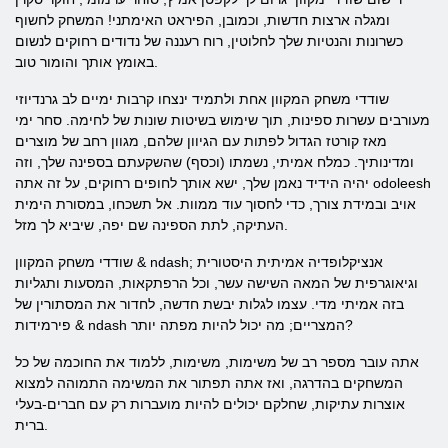
ומגלה ארצות חדשות, וכמובן, הפיראט האימתני! המשחק לחשוף
כשרונות והנטיות שלך לחלוטין, רוח רעננה של נדודים רחוקים לנשום
באומץ אותך והומור טוב.
שודדי משחק המקוון אחת ולתמיד ינצחו קרבות ימיים לב גרנדיוזי
מעורבים עשרות ספינות, תוך שימוש בשיטות שונות של לחימה. סחר ימי
מאז קורטז הגדול לפתות עם הגיוון שלהם, מגוון רחב של מוצרים
ומדינותיך. כמלח אמיתי, נשמתו (וכסף) שהשקעתם בספינה שלך, וזה
יהיה הידיד נאמן שלך, ישא אותך לחופים רחוקים, על זה אתה odoleesh
אויב ובמידת צורך, כדי לחסוך עוד ממוות. אל תשכחו, במסורת הימית
העתיקה, לתת הספינה שם יפה, שיביא לך מזל.
שודדי משחק המקוון & ndash; אנציקלופדיה אמיתית היסטורית
וגיאוגרפית של המאה השישה עשר, וכל הרפתקאות, המסעות ותגליות
בזה אמיתי מדי. עצמו לגלות יבשת חדשה, לחדור את המסתורין של
פירמידות & ndash המצריים; מה יכול להיות מפתה יותר?
אתה עובר מספר רב של משימות, משימות, ללמוד את החוכמה של כל
המשחקים בהדרגה, ואז אתה תפתור את המשימה התמוהה למצוא
אוצרות עתיקות, שחלקם יכולים להיות מועברות רק עם חברים-בעלי
ברית.