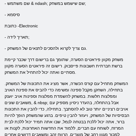
- שם משתמש & ndash; שם שישמש במשחק;
- סיסמא
כתובת -Electronic
- תאריך לידה;
- גם צריך לקרוא ולהסכים לתנאים של המשחק.
משחק מקוון פיראטים הסערה,
שתומך גם ברישום דרך שכבר קיימת
ברשת חברתית חשבונות פייסבוק. רישום זה
פיראטים הסערה מקוון
מסתיים ואתה יכול להתחיל את המשחק.
המשחק מתחיל עם קורס הכשרה, אשר מציג את התכונות של המשחק.
בתחילה, השחקן מקבל ספינה ומשימה כדי להביס את ספינת האויב
ומפלצות חלשות. במשחק להשמדת מפלצות וספינות אויב יוענק
משאבים שונים, & nbsp; אבל בהתחלה, בהעדר ניסיון מספיק עם
אויבים רציניים יותר טוב לא להסתבך. בתחילה, כדי להבין את התכונות
הבסיסיות של המשחק, ויעזור להבין טיפים. ברגע שהמשחק הופך להיות
ברור, אתה יכול ללכת בבטחה לנמל, שבו אתה תמיד יכול ללכת לבית
המרזח, לשוחח עם חברים, ללמוד את החדשות האחרונות, לקנות או
למכור מגוון רחב של מוצרים. הרווח זהב ומשאבים דרושים אחרים