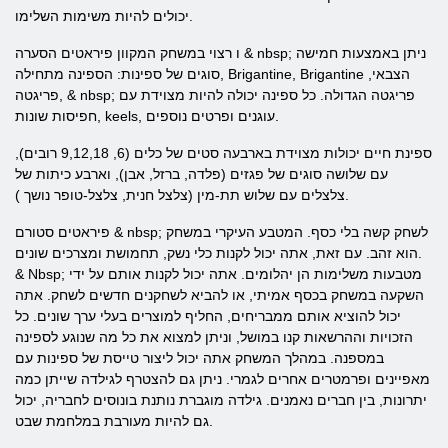
יכולים להיות משימות השלימו.
& nbsp; ניתן באמצעות חמישה
רצוי במשחק המקוון פיראטים הסערה
ו
סוגים של ספינות: הספינה מתחילה, Brigantine, Brigantine הצבאי,
פריגטה, & nbsp; פריגטה הגדולה. כל ספינה יכולה להיות מצוידת עם
חפיסות שונות, keels, עוגנים ופרטים נוספים.
ספינת חיים יכולות מצוידת בארבעה סטים של כלים (6, 9,12,18 רובים),
עם שלושה סוגים של פגזים (פלדה, ברזל, אבן), וארבע כיתות של
צלצלים עם שלוש תת-מין (צלצל חנית, צלצל-טופר נושך ).
פיראטים סטורם & nbsp; לשחק
קשה בלי כסף. המטבע העיקרי במשחק
הוא זהב. עם זאת, אתה יכול לקנות כלי נשק, תחמושת ומצרכים שונים.
& Nbsp; מטבעות משלימות הן יהלומים. אתה יכול לקנות אותם על ידי
השקעה במשחק בכסף אמיתי, או להביא לשחקנים חדשים לשחק. אתה
יכול להוציא אותם ממבריחים, החליף למוצרים בעלי ערך שונים. כל
הזכויות וההרשאות קנו במושל, וניתן למצוא את כל מה שנוגע לספינה
במספנה. במהלך המשחק אתה יכול ליצור טייסת של ספינות עם
מאפיינים ופרמטרים אחרים לגמרי. ניתן גם להצטרף לגילדה שייתן כמה
יתרונות, בין חברים נאמנים. גילדה מוגברת נותנת בונוסים לחבריה, יכול
גם להיות מעורבת במלחמת שבט.