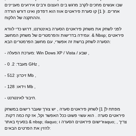
שבו אנשים מחכים לקרב מרגש בים העצום ורבים אירועים מעניינים
אחרים. ו[ 1] קו סערת פיראטים אווז הוא דפדפן ואינו דורש הורדה
וההתקנה של הלקוח.
לפני
לשחק את משחק פיראטים הסערה באינטרנט,
דרוש כדי לוודא
פיראטים
עמידה בדרישות והפרמטרים של משחק המחשב. & Nbsp;
זה אפשרי, עם מחשב הפרמטרים הבא:
הסערה לשחק ברשת
,
שבע
XP / Vista /
Dows
- מערכת הפעלה: Win
,
GHz
- מעבד: 2. 0
,
Mb
- זיכרון: 512
,
Mb
- וידאו: 128
- חיבור לאינטרנט.
מפתח ל[ 1] לשחק פיראטים סערה , יש צורך שעבר
רישום במשחק
פיראטים סערה
. הוא עשוי פשוט ככל האפשר וקל, אז קח כמה דקות.
צריך
,
וraquo;
רישום פיראטים הסערה
בסעיף באתר & nbsp; וlaquo;
להזין את הפרטים הבאים: