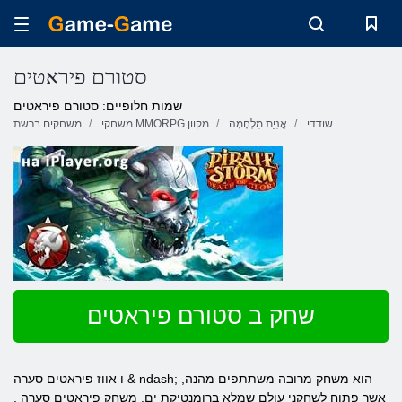
סטורם פיראטים
שמות חלופיים: סטורם פיראטים
שודדי
אֳנִיַת מִלְחָמָה
משחקי MMORPG מקוון
משחקים ברשת
שחק ב סטורם פיראטים
& ndash; הוא משחק מרובה משתתפים מהנה,
אווז פיראטים סערה
ו
אשר פתוח לשחקני עולם שמלא ברומנטיקת ים.
משחק פיראטים סערה
,