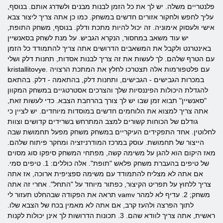
פלנטריים משלה. יש לך את כל הזמן לבנות מבנים ולשדרג אותם. בנוסף,
עליך לחפש ולחקור אזורים חדשים במשחק. כמו כן אתה צריך ליצור צבא
אישי ולעסוק אימוניה. זה יכול להיות מתכת ודלק. בנוסף, משחק התופת,
יש עוד משאב במחסור, הנקרא הגביש. על מנת לשחק בסאנשיין
באינטרנט ולקבל את המשאבים הדרושים אתה צריך להתמודד כל הזמן
עם הטרף שלהם. לך לעשות את זה צריך לבנות אסדות, תחנות דלק ושלי
kristallitovye. עם פלטפורמות אלה תצטרכו לחלץ את המתכת הרצויה
במכרות הגבישים - הגבישים, ותחנות דלק, בהתאמה - דלק. בהתאם
להגדלת היכולות הפיננסיות שלך והצרכים אסטרטגיים במשחק המקוון
"סאנשיין" תבוא זמן שבו יש לך צורך בהרחבת הצבא. כדי לעשות זאת,
אתה צריך למצוא את הלוחמים חדשים במוסדות מיוחדים. יש לציין כי
גודלם של הכוחות קשורים למצב המתרחש בשרידים קדושים וצוות
לחלוטין. אחד התפקידים העיקריים במשחק משחק מפעל תחמושת שבה
הייצור של תחמושת. עוסק במרכז המודרניזציה ומחקר פיתוח שלהם.
מאז היקום הוא להגן על משימה קשה, מפתחי המשחק סיפקו סוג מסוים
של טיפים בהעברת משחק פלאש "תופת". אלה כוללים: 1. טיפים סמי.
אם אתה לא מצליח להתמודד עם משימה ספציפית ארוכה, אז אתה
צריך ללחוץ על תפריט הקיצור, כפתור מיוחד על "התחל". אחרי זה אתה
תראה את הפקודה שבהחלט תעזור לי vamv משחק; 2. עדיף לא למהר
לתוך הפרצה ולהעז קרב, אם אתה לא מאמין בכח של הצבא שלו.
ראשית, אתה צריך לוודא שהם. 3. תכונות הדרושות לך אינן יכולות לקנות