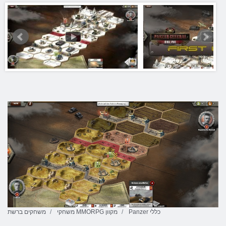
Panzer כללי
משחקי MMORPG מקוון
משחקים ברשת