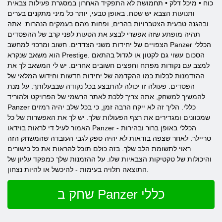
כוח • מיכל דלק • תחמושת לא התפקיד האחרון במסגרת פעילות צבאית
ותנועות הצבא יש שטח. באופן טבעי, יותר כל מיני מתקנים בערים
ובהגנה טבעית הצטברויות בהרים, ופחות מהם בעמקים הנהרות. אתה
תהיה מופתע שזה אפשרי לבצע את הטעות לפני קרב של ההפסדים
הצפויים של יחידות משני הצדדים. חשוב ומרכזי למחשב Panzer הכללי
הוא משאב שנקרא Prestige. הסכום עשוי גם לקטון או לגדול בהתאם
למצב עם נקודות מפתח וחפצים חשובים אחרים. יש לי המשאב לך את
ההזדמנות לבלות כמו ההקדמה של יחידות חדשות וחידוש המלאי של
הפסדים. פעולה זו יכולה להתבצע בכל נקודה שבבעלותך. על מנת
להמשיך למשחק, אתה צריך ללכת לאתר הרשמי של הפרויקט ולהוריד
Panzer כללי. הליך זה לא ייקח הרבה זמן, כי בכל שלב יהיה רמזים
שמכוונים ומגדירים את רצף הפעולות שלך. יש לך את האפשרות של כל
האמור לעיל די לראות בוידאו Panzer הכללי באופן ברור ובהירות -
טריילר. לאחר שצפה בודאות לא יהיה ספק לגבי העובדה שהמשחק הזה
ראוי לתשומת הלב שלך. בזה כולם תוכל להראות את כל כישורים
והיכולות של טקטיקות הצבאיות שלו. על ההזמנות שלך כמפקד עליון של
התוצאה תלויה בעימות - להיכשל או להיות נצחון.
שחק ב Panzer כללי