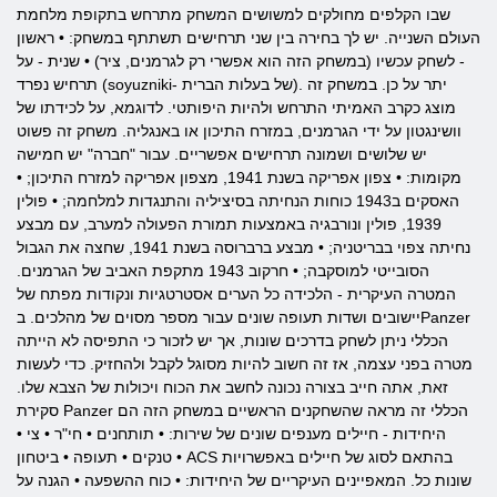
שבו הקלפים מחולקים למשושים המשחק מתרחש בתקופת מלחמת
העולם השנייה. יש לך בחירה בין שני תרחישים תשתתף במשחק: • ראשון
- לשחק עכשיו (במשחק הזה הוא אפשרי רק לגרמנים, ציר) • שנית - על
תרחיש נפרד (soyuzniki- של בעלות הברית). יתר על כן. במשחק זה
מוצג כקרב האמיתי התרחש ולהיות היפותטי. לדוגמא, על לכידתו של
וושינגטון על ידי הגרמנים, במזרח התיכון או באנגליה. משחק זה פשוט
יש שלושים ושמונה תרחישים אפשריים. עבור "חברה" יש חמישה
מקומות: • צפון אפריקה בשנת 1941, מצפון אפריקה למזרח התיכון; •
האסקים ב1943 כוחות הנחיתה בסיציליה והתנגדות למלחמה; • פולין
1939, פולין ונורבגיה באמצעות תמורת הפעולה למערב, עם מבצע
נחיתה צפוי בבריטניה; • מבצע ברברוסה בשנת 1941, שחצה את הגבול
הסובייטי למוסקבה; • חרקוב 1943 מתקפת האביב של הגרמנים.
המטרה העיקרית - הלכידה כל הערים אסטרטגיות ונקודות מפתח של
יישובים ושדות תעופה שונים עבור מספר מסוים של מהלכים. בPanzer
הכללי ניתן לשחק בדרכים שונות, אך יש לזכור כי התפיסה לא הייתה
מטרה בפני עצמה, אז זה חשוב להיות מסוגל לקבל ולהחזיק. כדי לעשות
זאת, אתה חייב בצורה נכונה לחשב את הכוח ויכולות של הצבא שלו.
סקירת Panzer הכללי זה מראה שהשחקנים הראשיים במשחק הזה הם
היחידות - חיילים מענפים שונים של שירות: • תותחנים • חי"ר • צי •
טנקים • תעופה • ביטחון • ACS בהתאם לסוג של חיילים באפשרויות
שונות כל. המאפיינים העיקריים של היחידות: • כוח ההשפעה • הגנה על