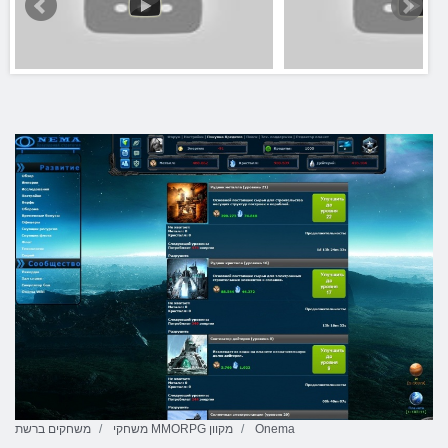
Onema
משחקי MMORPG מקוון
משחקים ברשת