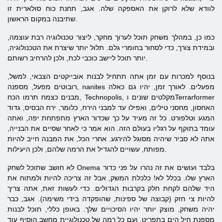
לוודא שלא לרוקן את האספקה ​​שלה. אגב, תחנת כוח סולארית זו
שתיבנה במקום הראשון.
כמו כן, במהלך משחק תוכל לערוך מחקר, ליצור טכנולוגיה רבת עוצמה,
ובמידת צורך, כדי לסחור בחומרי גלם. תלול יותר שיצרת את הטכנולוגיה,
יותר תוכל ליישב כוכבי לכת, ולכן להרחיב רשותם.
בנוסף למכרות עם זמן אתה תתחיל לבנות אובייקטים
הצבאי, למשל,
רובוטים מפעל, מספנה, nanites מפעלים. לאורך זמן, יהיו גם כאלה
מבנים כצמח תרמו הכח, Technopolis, מקלטים שונים וTerrarformer
האחסון, מחסני טילים, ואפילו עד למבני הירח, כלומר, ירח הבסיס, גדוד
המגע וטלפורט. כל זה מעיד על כך שכדור הארץ מתפתחת יפה, ואתה
עומד בתוקף על רגליו בעולם הזה. הוא אמר כי לאחר שסיים את הבנייה,
אתה לא סביר שיהיה מסוגל להירגע. אחרי הכל, את המבנה חייב להיות
מפותח, עשויים להגדיל את הרמה שלהם, ולכן היעילות.
לא חושב שתוכל לשחק Onema בלבד ועושים את זה נהרו על פני כדור
הארץ שלו. בכלל לא! כלכלת המשק, אבל זה צריכה להיות ולמתוח את
היד שלהם לקחת חלק בקרבות הגדולים. כדי לעשות זאת, אתה צריך
להיות צי חזק (קבוצה של ספינות, שהופקדה בידי משימה). אגב, כבר
יהיה משחק, מוצק יותר יהיו הסיכויים שלך. באופן כללי, תוכל לבנות
מספנת חיל הים בתפריט, ועם כל רמה של טכנולוגיית מחשב הוסיף עוד