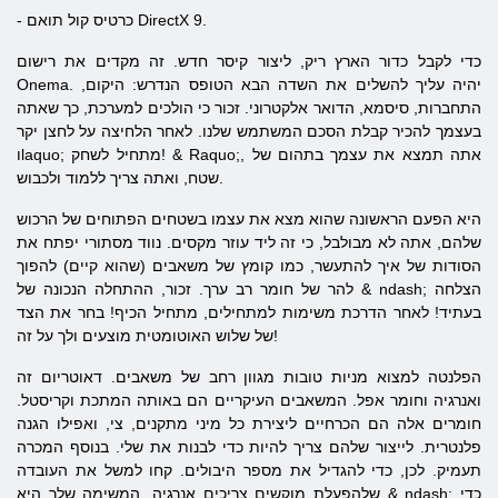
- כרטיס קול תואם DirectX 9.
כדי לקבל כדור הארץ ריק, ליצור קיסר חדש. זה מקדים את רישום
Onema. יהיה עליך להשלים את השדה הבא הטופס הנדרש: היקום,
התחברות, סיסמא, הדואר אלקטרוני. זכור כי הולכים למערכת, כך שאתה
בעצמך להכיר קבלת הסכם המשתמש שלנו. לאחר הלחיצה על לחצן יקר
וlaquo; מתחיל לשחק! & Raquo;, אתה תמצא את עצמך בתהום של
שטח, ואתה צריך ללמוד ולכבוש.
היא הפעם הראשונה שהוא מצא את עצמו בשטחים הפתוחים של הרכוש
שלהם, אתה לא מבולבל, כי זה ליד עוזר מקסים. נווד מסתורי יפתח את
הסודות של איך להתעשר, כמו קומץ של משאבים (שהוא קיים) להפוך
להר של חומר רב ערך. זכור, ההתחלה הנכונה של & ndash; הצלחה
בעתיד! לאחר הדרכת משימות למתחילים, מתחיל הכיף! בחר את הצד
של שלוש האוטומטית מוצעים ולך על זה!
הפלנטה למצוא מניות טובות מגוון רחב של משאבים. דאוטריום זה
ואנרגיה וחומר אפל. המשאבים העיקריים הם באותה המתכת וקריסטל.
חומרים אלה הם הכרחיים ליצירת כל מיני מתקנים, צי, ואפילו הגנה
פלנטרית. לייצור שלהם צריך להיות כדי לבנות את שלי. בנוסף המכרה
תעמיק. לכן, כדי להגדיל את מספר היבולים. קחו למשל את העובדה
שלהפעלת מוקשים צריכים אנרגיה. המשימה שלך היא & ndash; כדי