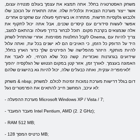
משחק האסטרטגיה בחלל. אתה תמצא את עצמך בעולם פנטזיה עצום,
אשר ייצור מערכת הצבאית וכלכלית שלה. אתה תתארח על הכוכב שלו
ולכבוש גלקסיות חדשות, מתחרה או בשיתוף פעולה עם שחקנים אחרים.
אפשר לעשות סידורים עם קיסרים שכנים, אבל אתה יכול לתקוף את
אלה שנמצאים בקרבת מקום. תוכל לבחור בדרך פעולה ובהתאם למצב,
לקבל החלטות מסוימות. אחרי שהתחיל לשחק Onema, צריך להיות עם
היד על הדופק כל הזמן, כי האויבים הם לא ישנים בכל עת, ואתה עלול
להיות מותקף. היזהר מהפלישה של הפירטים שלך כדור הארץ בחלל,
שידועים בגרגרנות ואכזריות. קשה ככל שלא הכרחי, לא לאבד את
האמונה בעצמך. לאורך זמן, אזור קטן במקום הנטוש של הגלקסיה יהפוך
לאימפריה ענקית, ואתה כבעלים שלה, יכול להיות גא בהישגים שלהם!
משחק & nbsp; דום בגלל דרישות מערכת נמוכות זמינות לכולם. למשחק
לא עיכב, המחשב חייב להתאים את הפרמטרים נעל:
- מערכת ההפעלה Microsoft Windows XP / Vista / 7;
המעבד Intel Pentium, AMD (2. 2 GHz);
מעבד
-
- RAM 512 MB;
- כרטיס המסך 128 MB;