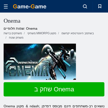
Onema
שמות חלופיים: Onema
בשחמב היגטרטסא יקחשמ
משחקי MMORPG מקוון
משחקים ברשת
משחק שטח
שחק ב Onema
Onema מקוון & ndash; נושאים רב-משתתפים חינם מבוסס דפדפן