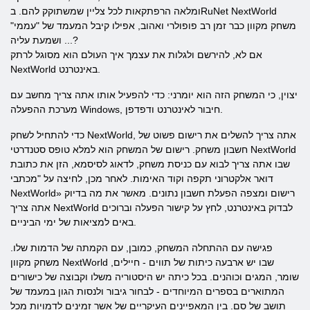
ומלאה הרפתקאות לכל צליין שמשתוקק להם. בRuNet NextWorld
משחק מקוון כבר זמן רב פופולרי ואהוב, אפילו קיבל המעמד של "עממי"
... ושמעת עליה?
אם לא, להירשם ולגלות את עצמך איך העולם הוא מסוגל לרתק
NextWorld באינטרנט.
יצוין, כי המשחק הזה הוא יומרני: כדי להפעיל אותו אתה צריך מחשב עם
מערכת ההפעלה Windows, חיבור לאינטרנט ודפדפן.
כדי להתחיל לשחק NextWorld, אתה צריך להשלים את רישום פשוט של
חשבון משחק. רישום של המשחק הוא למלא טופס סטנדרטי NextWorld
שבו אתה צריך לבוא עם כניסת משחק, לדאוג לסיסמא, הזן את כתובת
דואר אלקטרוני תקפה וקוד האימות. לאחר מכן, לחיצה על "מכתבי
NextWorld» רישום ומצפה הפעלת חשבון נתונים. מאשר את מה בדיוק
אתה צריך NextWorld לבדוק באינטרנט, לחץ על קישור הפעלה וברוכים
באים למציאות של ימי הביניים.
פגישה עם ההתחלה המשחק, כמובן, עם הקמתה של הדמות שלו.
משחק מקוון NextWorld שבו יש ארבעה כיתות של תווים - חיילים,
שומר, המגים וכוהנים. בכל כיתה יש היסטוריה משלו וקבוצה של כישורים
המתוארים בספרים המיוחדים - לבחור גיבור ולנסות הגון במעמד של
תושב של סם. בין המאפיינים העיקריים של אשר זמינים לדמויות מכל