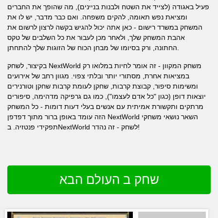
פעיל באגודה (לצייד את השטח ולבנות בניינים), מה שהופך את החברים
ומציאת נפש תאומה, להקים משפחה. ואם כבר מדבר, יש לו את
המשחק במשרד רישום - כאן אתה יכול להגיש בקשה לרצון לרשום את
אהבת המשחק שלך, ולאחר מכן לעבור את כל השלבים של טקס
החתונה, ורק בסיומו של מבחן הכוח של הזוגות שלך להתחתן.
בקיצור, לשחק NextWorld משחק המקוון - זה אומר לחיות במלואו רק
במציאות אחרת, מסתורי יותר ובלתי צפוי. מגוון רחב של אירועים
ומשימות סיפור, קבוצת קרבות, שחקן לעומת קרבות שחקן וטורנירים
יוצאות דופן (כגון "כל אדם לעצמו"), כמו גם גרפיקה מדהימה, סיפורים
מרתקים ותקשורת אמיתית עם אנשים בעלי דעות דומות - כל המשחק
הזה עומד באופן ברור מתוך דפדפן NextWorld השאר נושאי משחקי
תפקידי פנטזיה. בNextWorld לשחק - זה נהדר!
שחק ב העולם הבא