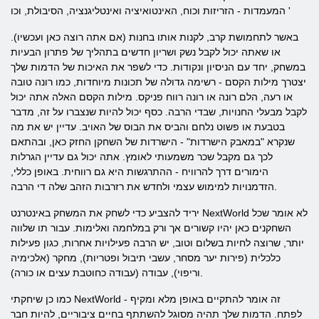
המעמדות - הזריזות וכוח, האינטואיציה ואינטליגנציה, הסיבולת, וכו '
באשר לתחמושת קרב, לקנות אותו בחנות (אם אתה רוצה כאן ועכשיו).
או שאתה יכול לקבל נשק ושריון חדשים בתהליך של פתרון הבעיות
במשחק, יחד עם הניסיון ונקודות. כדי לשפר את האיכות של הדמות שלך
יצטרך מילות הקסם - רשימה גדולה של תכונות מיוחדות, כמו רונה טובה
או רעה, הלם רונה או רונה רווח פניקס. מילות הקסם האלה אתה יכול
לקבל מבעלי החנויות, שבדי הרבה. כסף יכול להיות שנצברו על זה, מדבר
בטבעת או פשוט נלחם והביס את הבוס של האויב. עדיין יש את מה
שנקרא "במאבק הישרדות" - הישרדות של השחקן החזק כאן, ובהתאם
לכך גם מקבל שכר משמעותי לאומץ. אתה יכול גם עדיין הגרלות
הימורים דרך להרוויח - ההתרגשות היא גם רווחית. באופן כללי,
הזדמנויות למימוש עצמי ולחדש את רזרבות הזהב שלה די הרבה.
יריד להצביע כדי לשחק את המשחק באינטרנט NextWorld לא אומר שכל
השחקנים כאן יהיו קשורים אך ורק במלחמה ואלימות. עבור תו שלווה
יותר, שרוצה לחיות בשלום וטוב, יש הרבה פעילויות אחרות, כגון פעילות
כלכלית (פירות יער מסחר, עשבי תיבול ופטריות), מחקר (אלכימיה
וריפוי), עבודה (עבודה כחוטבת עצים או כורה).
כמו כן שיחקתי NextWorld - זה אומר להתקיים באופן מלא ומקיף
לפתח. הדמות שלך תהיה מסוגל להשתתף בחיים ציבוריים, להיות חבר