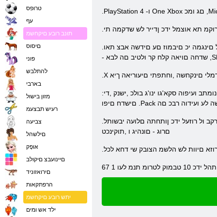
טרופס
עף
רוקמ תא אוצמל ידכ ןדייר לש שדקמה תי
תונב רובע םיקחשמ
םיסוס
.סרוק קוסמה ,תמ טאווס .לטרופל עיגהלו דורשל ידכ קיפסמ לזמ ירב ויה םירוביגה ,תאז תורמל .וכפה ץראה רודכ לש רבעשל םינגמה יכ םיבמוז םע םידשה אבצ תאו ,Shin .ישפוח ראשנ י 'צ Quan
 לבא ,Shinnok
פוני
להתלבש
ודמלי םינקחשה ,וחתפתי םיעוריאה ךיא
בארבי
:ןפוד אצוי שדח תוניינעמ תויומד וגיצה םירבחמה תאו ,ןיינעמ .ךסמה ימוליצב יבמוז לש הנומתב ועיפוה סקא'גו ינו'ג בולכ ,ישנק ,די .Xenomorph ו גרוב השולש ,םינפה רוע ,ו' צ יאר וב :יופצ
מזון בישול
Pa טבמוק ינשה לע ועידוה רבכ םה
רעיש תבצעמ
.קשנל םיבבוסה םיצפחה תא ךופהל ,בצמה םע היצקארטניא םייקל םילוכי ם .תוידוחיי תוקינכט לש בולישב דיוצמ ,ברק וד לוהינל תויורשפא שולש ם .ברקב ול רוזעל ידכ ןותחתה םלועה יבשותל
צביעה
םרוג - םונהיג ו ,תוקינכט
םילשהל
אּופָק
םיינועבצ םיקולב
םירואזוניד
הרפתקאות
יתש רובע םיקחשמ
ילד אש ומים