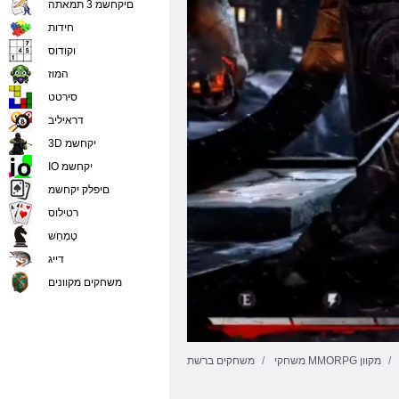
םיקחשמ 3 תמאתה
חידות
וקודוס
המוז
סירטט
דראיליב
3D יקחשמ
IO יקחשמ
םיפלק יקחשמ
רטילוס
טָמְחַׁש
דייג
משחקים מקוונים
משחקי MMORPG מקוון
משחקים ברשת