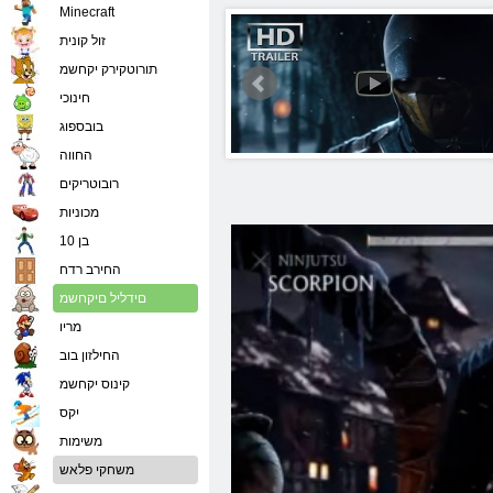
Minecraft
זול קונית
תורוטקירק יקחשמ
חינוכי
בובספוג
החווה
רובוטריקים
מכוניות
בן 10
החירב רדח
םידליל םיקחשמ
מריו
החילזון בוב
קינוס יקחשמ
יִקס
משימות
משחקי פלאש