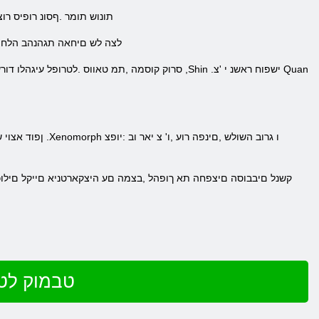
.PlayStation 4 -ו One Xbox םג ומכ ,Windows
.לצה לש םיחאה תגהנהב הלחה 
שחק ב 10 טבמוק לטרומ - X ט