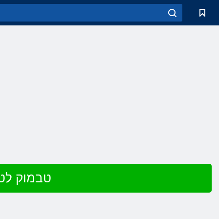
שחק ב 10 טבמוק לטרומ - X ט