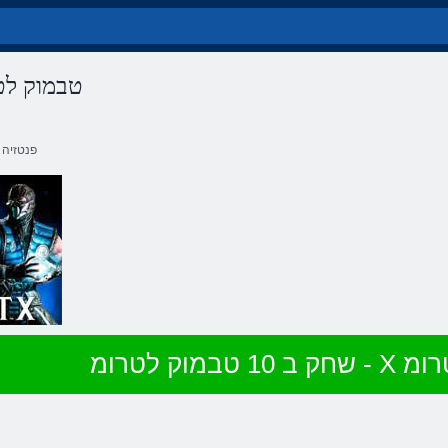
10 טבמוק לטרומ - X טב
פנטזיה
במוק לטרומ