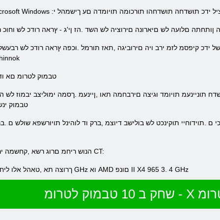
Microsoft  :תונוש תומר .ףסונ רופיס רוציל ידכ תושדחה תושדחהו תורכומה תויומדה םע ךישמהל י
ןותחתה םלועה לש םיארונה םירוציה לש השד .הז ןי'ג - ץראה רודכ לש וחוכ 
- שדחה םויאה קלח קר ולטיב םה
.X טבמוק לטרומ םא 
םישדח םיפו .ck
.הנוש ריחמ םרוג רשא ,קחשמה ירוזא םיוות לש הלשמ הצובק שי דחא לכל CT:
ךרוצה תא ,טאהל אלו ליחתהל ידכ 10 טבמוק לטרומ תנמ לעו 1 67 GHz וא AMD םונפ II X4 965 3. 4 GHz
במוק לטרומ