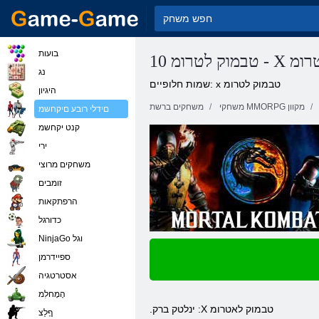
בועות
מוק לטרומ
נג
שמות חלופיים: x טבמוק לטרומ
היגיון
משחקי MMORPG מקוון
משחקים ברשת
םידלי רובע םיקחשמ
קנט יקחשמ
ירי
משחקים מרוצי
זומבים
הרפתקאות
כדורגל
NinjaGo וגל
ספיידרמן
אסטרטגיה
הָמָחלִמ
.ינלטק ברק :X טבמוק לאטרומ
ףָלַצ