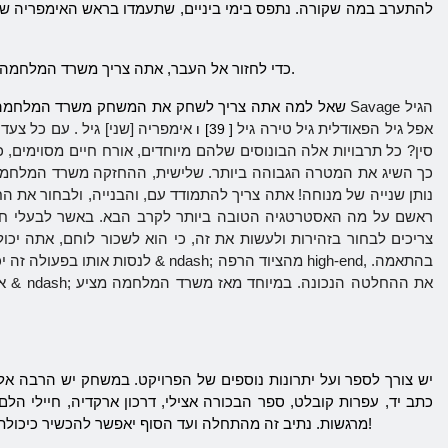
להתערב במה שקורה. נתפס בימי ביניים, שתעמדו בראש האימפריה של
להירשם. לאחר שהחשבון שלך יהיה באופן מיידי תוכל ליצור דמות וללכת לפגוש את החיים וירטואליים לא ידועים.
כדי לחזור אל העבר, אתה צריך
משרד
המלחמה
הגיל
Savage
? הסיבות לכך רבות. ראשית, מפני שלא תהיה לך הזדמנות ייחודית לקחת עד חמש תקופות של פיתוח, כלומר
שאל למה אתה צריך לשחק את המשחק
משרד
המלחמ
אפל
גיל
הפאודלית
גיל
טירה
גיל
[ 39] ו
אימפריה [שני]
גיל
. עם כל צעד
זה היה אפשרי & ndash; כך השיג את המטרה הגבוהה ביותר. שלישית, ההחזקה
משרד
המלחמ
נותן שנייה של מנוחה! אתה צריך להתמודד עם, והבנייה, ולבחור את הח
ראשם על מה האסטרטגיה הטובה ביותר לקרב הבא. באשר לבעלי חיים,
צריכים לבחור בזהירות ולעשות את זה, כי הוא לשכור לוחם, אתה יכ
לנסות אותו בפעולה זה יכול רק ל
אה, כן, וזה לא הכל! במהלך משחק אתה יכול למצוא בעלי ברית ולעשות דברים שלא יתוארו. הצטרפות לגילדה & ndash; את ההחלטה הנכונה. במיוחד מאז
משרד
המלחמה
מציע
יש צורך לספר ועל יתרונות נוספים של הפרויקט. במשחק יש הרבה א
כתב יד, עפרות קובלט, ספר הבכורה אצילי, דרכון ארקדיה, חיילי ה
מרגשות. נתיב זה מהתחלה ועד הסוף יאפשר להכשיר כיכולת פיזית ונפשית. להיות פעיל וכל מה שאתה מקבל! בואו הבילוי שלך עם המשחק הזה יהיה אחד נעים ובלתי נשכח!