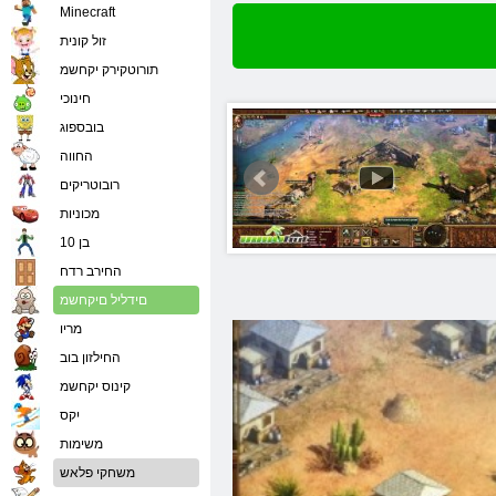
Minecraft
זול קונית
תורוטקירק יקחשמ
חינוכי
בובספוג
החווה
רובוטריקים
מכוניות
בן 10
החירב רדח
םידליל םיקחשמ
מריו
החילזון בוב
קינוס יקחשמ
יִקס
משימות
משחקי פלאש