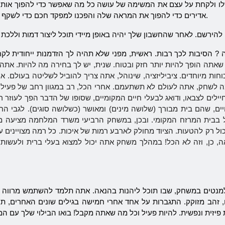
ו ולקחת על עצם את המשימה של עושה כל מה שאפשר כדי להפוך אותו 
אדירים כדי להפוך את המראה שלה והפכנו למפקד חכם כדי לשקף את כל הסכנות, ולזכות מאחרים, זה רע.
ה
 שאתה הופך להיות יותר חזק ובטוח. שנית, יש לך בחירה מה להיות. א
ה
לשחק, אתה לעולם לא תשתעמם. אחרי הכל, רב במגוון רחב של פעילו
יילים לצבאו, ודואג לבעלי חיים המקומיים, שסופו של הדבר הפך לעוזר 
 שהם בית מבורך (שלושה מינים) ומאושר (כשלושה סוגים). לגבי החי
ול בבית המרזח המקומי. ובכן, במשחק הרביעי
משרד
המלחמה
מציעה מג
הטעות. הציוד מחולק לארבע רמות של איכות. כל רמה מצויינים על ידי צבע שונה - לבן, ירוק, כחו
למנטים במשחק, שבו תוכל ליהנות בהנאה. אתה תלמד להשתמש מרווה ה
לם, זהב מזוקק. התגברות על אחד אחרי חמישה בגילים שונים האחרים, 