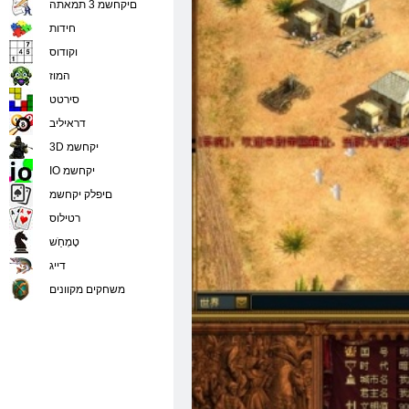
םיקחשמ 3 תמאתה
חידות
וקודוס
המוז
סירטט
דראיליב
3D יקחשמ
IO יקחשמ
םיפלק יקחשמ
רטילוס
טָמְחַׁש
דייג
משחקים מקוונים