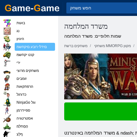
בועות
משרד המלחמה
נג
שמות חלופיים: משרד המלחמה
היגיון
משחקי MMORPG מקוון
משחקים ברשת
םידלי רובע םיקחשמ
קנט יקחשמ
ירי
משחקים מרוצי
זומבים
הרפתקאות
כדורגל
NinjaGo וגל
ספיידרמן
אסטרטגיה
הָמָחלִמ
& ndash; דפדפן מרובה משתתפים המבוסס על מודל משחק אסטרטגיה חופשי. אירועים בעולם המשחק מתפתחים בזמן אמת, כך תמיד תהיה לך הזדמנות
באינטרנט
משרד
המלחמה
ףָלַצ