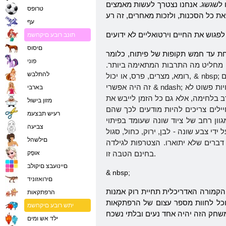
לשגשג. אנחנו נצטרך לעשות מאמצים
טרופס
עף
תונב רובע םיקחשמ
םיסוס
פוני
תה מחליט מה התרבות המתאימה ביותר.
להתלבש
רומא, מצרים, פרס, או יכול, & nbsp; סין? כל תרבויות אלה הבונוסים שלהם מיוחדים, אורח חיים מסוימים, כוחות מיוחדים. ציביליזציה, שינוהל, אתה צריך להוביל לשליטה בעולם. אם
יות פשוט לא
בארבי
רב בלחימה, אלא גם כל הזמן לייבש את
מזון בישול
ילים צריכים להיות מודעים לכך שהם
רעיש תבצעמ
וון רחב של ציוד שונה שעומד בפיתוי
צביעה
ל, סגול & ndash; מהציוד הרפה high-end, בהתאמה.
םילשהל
אּופָק
בחינם הטבה זו.
םיינועבצ םיקולב
& nbsp;
םירואזוניד
קמורה האדריכלית תחיית רוק אמנות
הרפתקאות
תוכל לחוות מספר עצום של הרפתקאות
יתש רובע םיקחשמ
ילד אש ומים