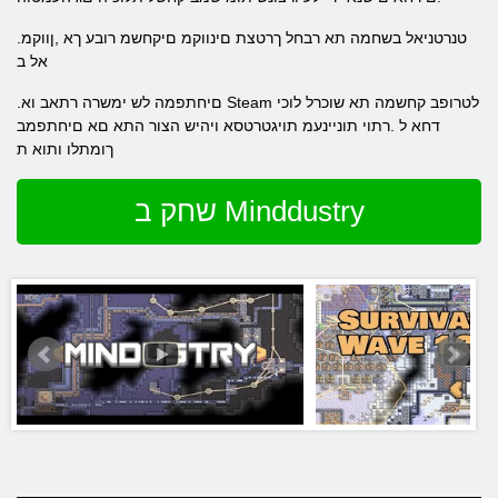
.טנרטניאל בשחמה תא רבחל ךרטצת םינווקמ םיקחשמ רובע ךא ,ןווקמ
אל ב
.םיחתפמה לש ימשרה רתאב וא Steam לטרופב קחשמה תא שוכרל לוכי
דחא ל .רתוי תוניינעמ תויגטרטסא ויהיש הצור התא םא םיחתפמב
ךומתלו ותוא ת
שחק ב Minddustry