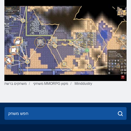
Minddustry
משחקי MMORPG מקוון
משחקים ברשת