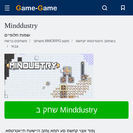
Minddustry
שמות חלופיים:
בשחמב היגטרטסא יקחשמ
משחקי MMORPG מקוון
משחקים ברשת
צבאי
שחק ב Minddustry
.ןפוד אצוי קחשמ םע תמא ןמזב היישעת תייגטרטסא