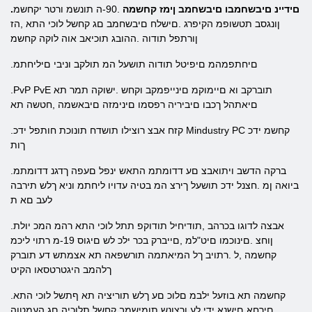
.םידיינ םיבשחמבו םיבשחמב ןימז קחשמה
.90-ה תונשמ ורטר יקחשמ
ןונגסב תטשופמ הקיפרג .םישלח םיבשחמב םג קחשל לוכי התא ,הז
ןורתפל תודוה .ההובג תוכיאב אוה לוקה קחשמ
.םיחתפמהמ םיפיטל תודוה תושעל המ תולקב וניבי םיליחתמ
.PvP PvE תוברקב וא םיימוקמ םינייפמקב וקחש .ישוקה תמר תא
םיאתהל ךכבו םיביריה רפסמו םינימזה םיבאשמה ,חטשה תא
.קזח אבצ רוצילו תושדח תונוכת חותפל ידכ Mindustry PC קחשמ ידכ
ךות
.ברקה הדשב ויתואבצ םע דדומתמ התאש ינפל םעפה ךדגנ דדומתמ
ביואה ןמ .חצנל ידכ תושעל ךירצ המ בטיה עדויו ליחתמ וניא ךלש תירבה
לעב םא ת
.אבצה לדוגו בכרהב ,תודיחיל תודוקפ תתל לוכי התא רהמ המכ יולת
ןוחצ .םינוכמו םיט"למ ,םייברק בכר ילכ לש םיגוס 19-מ רתוי ליכמ
קחשמה ,ל .רתויב ךל המיאתמה תורשפאה תא אצמתש דע תוברק
ךלהמב היגטרטסאו הקיט
.קחשמה תא בוזעל ילבמ םלוכ םע ךלש תוריציה תא ףתשל לוכי התא
.םירחא םישנא ידי לע ורצונש תומישמב קחשל תלוכיה םג העמטוה