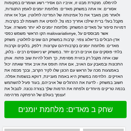
להימלט. מנקודת מבט זו, אויביו הם אסירי רשע ושומרים במקומות
אסורים. אז אתה במשחק מאדים: מלחמת יומנים לאמץ התנגדות,
ולאחר מכן מאבד את כל אמינותה של המדינה לחלוטין. אבל אז אתה
מקבל בעלי ברית שילכו אחריך כמו צל, להסיט את תשומת לב בקרבות.
דמויות סיפור על מאדים המשחק: מלחמת יומנים לא יותר מעשרה. אבל
הקו הראשי משמש כפסי malovariativnye, אשר מבוססים על
אדן-הבולים בדיאלוג צפוי. קרבות במשחק הם שונים לחלוטין. משחק
מאדים: מלחמת יומנים בקרבותיהם עקרונות: דלפק, בלוקים וקרבות
בלתי פוסקים עם אויבים רבים יחד. במשחק יש ניואנסים רבים - בלוק,
שבו אתה מקבל רק בזווית מסוימת, כך תוכל להיות שוב פתוח. אותן
התכונות ובמאבק עם האויב, אם אתה תופס את אויב אחד שאתה יכול
באמצעות מכה על הראש עם הכונן שלו לקיר הקרוב, ובכך מכסה את
האזיקים. הלחימה במשחק היא באמת מעניינת, דווקא בנשמות אפלה.
חשוב במשחק - לדעת את ההרגלים של אויביהם, בעוד פעיל להשתמש
בכמה טריקים מיוחדים ולפתח את הדמות שלך בצורה נכונה. לטבול את
עצמך בעולם של הרפתקה מדהימה!
שחק ב מאדים: מלחמת יומנים