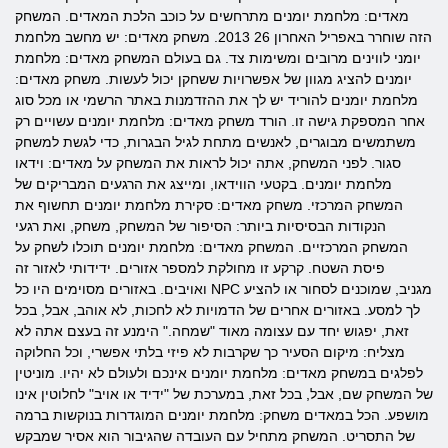
מאדים: מלחמת יומנים מתרחשים על כוכב הלכת המאדים. המשחק
הזה שוחרר באפריל האחרון 26 2013. משחק מאדים: יש מחשב מלחמת
יומני לווינים מרובים ומשימות צד. גם בעולם המשחק מאדים: מלחמת
יומנים להציג מגוון של אפשרויות ששחקן יכול לעשות. משחק מאדים:
מלחמת יומנים להוריד יש לך את ההזדמנות באתר הרשמי או מכל סוג
אחר המספקת גישה זו. הורד משחק מאדים: מלחמת יומנים עשויים רק
משתמשים מבוגרים, לאנשים מתחת לגיל הבגרות, כדי לגשת למשחק
סגור. לפני המשחק, אתה יכול לראות את המשחק על מאדים: וידאו
מלחמת יומנים. בקטעי הווידאו, ומייצג את הרגעים המבריקים של
המשחק המרכזי. משחק מאדים: סקירת מלחמת יומנים תחשוף את
הנקודות הבסיסיות ביותר: הסיפור של המשחק, משחק, ואת רגעי
המשחק המרכזיים. המשחק מאדים: מלחמת יומנים תוכלו לשחק על
פיסת השטח. קרקע זו מחולקת למספר אזורים. ידידותי לאזור זה
ואויבים. באזורים מסוימים היו כל NPC מגניב, שמוכנים לסחור או להציע
לך למסע. באזורים אחרים של הדמויות לא לחכות, לא אוהב, אבל, בכל
זאת, יפגוש יחד עם עצומה מאוד "שמחה." הימנע זה בעצם אתה לא
מצליח: מיקום הסעיר כך שקרבות לא פיזי בלתי אפשרי, וכל החלוקה
לפלגים במשחק מאדים: מלחמת יומנים אינכם ולעולם לא יהיו. מוניטין
של המשחק שם, אבל, בכל זאת, במערכת של "ידיד או אויב" לחלוטין אינו
מושפע. הכל במאדים משחק: מלחמת יומנים המוגדרות בנוקשות ברמה
של התסריט. המשחק מתחיל עם העובדה שהגיבור הוא אסיר שמבקש