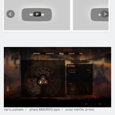
מאדים: מלחמת יומנים
משחקי MMORPG מקוון
משחקים ברשת