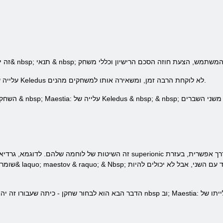
לא לוקחת הרבה זמן, ומשאירה אותו למשחקים מהנים.
EGISTRATION & nbsp; Maestia: עלייה של Keledus
superionic
ו
ההבדל העיקרי בין הקבוצות & ndash; זה השיטות של לוחמה שלהם. לדוגמא,
גרדיא
שומר
הדבר הבא הוא לבחור שחקן - כיתה שעבורו זה יהיה. המשתמש מקבל את ההזדמנות, ורצוי nbsp