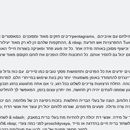
ההתקפות שלהם הן לא רק מאוד יעילות, אבל גם יעילות מאוד: מערבולות ברקים, & nbsp; ה
ל גם להסיר אותם. כל התכונות הללו הופכים את לוחם הקוסם מאוד שימושי ויעיל במא
דעים את כל הפרטים ותחפושות פסקי טובים כמו סיירים. עם כוח גדול של רצון, ה
לוחם, הגנה על בעלי הברית החלשות. בזכות ניסיונה רב של מלחמה, הם יכ
Maestia: עלייה של edus
לשחק עבו
& nbsp; לחזור מספר מסוים של חיי, לכוון את פעילותם בקבוצה של שחקנים או שחקן ספציפי.