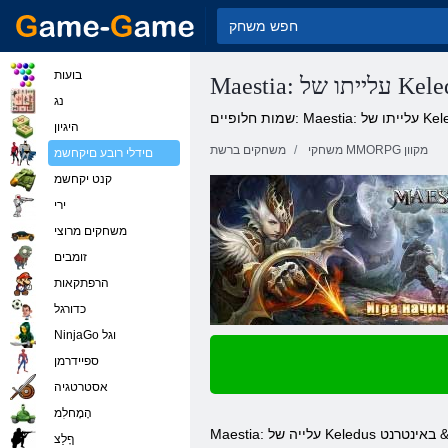
בועות
עלייתו של Keledus
נג
Ma: עלייתו של Keledus
היגיון
משחקי MMORPG מקוון
משחקים ברשת
םידלי רובע םיקחשמ
קנט יקחשמ
ירי
משחקים מרוצי
זומבים
הרפתקאות
כדורגל
NinjaGo וגל
ספיידרמן
אסטרטגיה
הָמָחלִמ
באינטרנט
Maestia: עלייה של Keledus
ףָלַצ