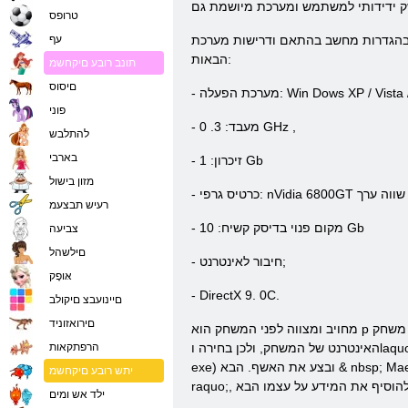
טרופס
עף
הבאות:
תונב רובע םיקחשמ
םיסוס
XP / Vista
Dows
- מערכת הפעלה: Win
פוני
,
GHz
- מעבד: 3. 0
להתלבש
בארבי
Gb
- זיכרון: 1
מזון בישול
רעיש תבצעמ
Gb
- מקום פנוי בדיסק קשיח: 10
צביעה
םילשהל
- חיבור לאינטרנט;
אּופָק
- DirectX 9. 0C.
םיינועבצ םיקולב
םירואזוניד
מחויב ומצווה לפני המשחק הוא p
האינטרנט של המשחק, ולכן בחירה וlaquo; הורד הלקוח & raquo; אתה יכול בלי החיפוש להוריד אותו למחשב. לאחר שהקובץ שהורדת, אתה רק צריך להפעיל אותו (זה ייקרא Maestia_Installer.
הרפתקאות
exe) ובצע את האשף. הבא & nbsp;
יתש רובע םיקחשמ
ילד אש ומים