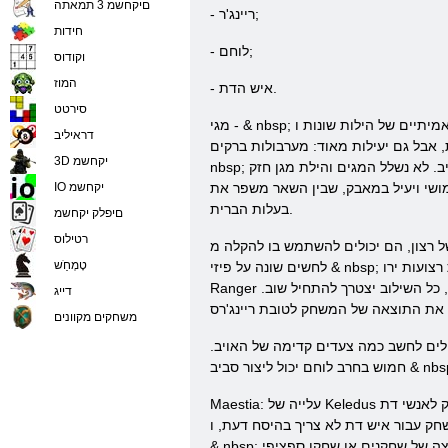
םיקחשמ 3 תמאתה
- ריינג'ר;
חידות
- לוחם;
וקודוס
המוז
- איש הדת.
סירטט
מגי - & nbsp; יריבים חזקים מאוד ומסוכנים. כמאסטרים אמיתיים של הילות שונות וpentagrams, מאסטרים של רעלים, ברקים, קרח ואש, הם יכולים להיות מאוד יעילים להילחם עם אויביהם.
דראיליב
תפרצויות אש תודעת Tumanyan, קרחונים שנופלים מהשמים על האויב, פלאש שלג אויבי האטה, &
3D יקחשמ
nbsp; חיצי רעל וכישוף מסוכן באותה מידה אחר. כל זה פוגע פחד ופאניקה בשורות חיילי האויב. לא נשלל המגים והילת מגן חזק, & nbsp; שעוזרים קוסם ברית לעמוד רעלים שונים, אש, קרח
בק, שבין השאר משפר את & nbsp; יכולתן של
IO יקחשמ
בעלות הברית.
םיפלק יקחשמ
רטילוס
ם יכולים להשתמש בו להקלה מ& nbsp; אויב
טָמְחַׁש
לחשים שונה על פיזי & nbsp; והתקפות קסומות להגדיל יציאות המהירות שלהם מבליטות, בומים. ריינג'רס להתמודד באופן משמעותי יותר נזק בעת שימוש במייתרי הלם. למרות רצועות ירו
Ranger הוא הרבה יותר מאשר הסוגים האחרים, אבל היעילות שלהם הרבה יותר גבוהה. החלת הרצועות צריכים לשלוט בכל רגע, כי אם אתה מתגעגע ברגע הנכון, כל השילוב יצטרך להתחיל שוב.
דייג
משחקים מקוונים
ולים לחשב כמה צעדים קדימה של האויב.
Kel לשחק
לאנשי דת & ndash; זה אומר להיות שחקן חיוני בשדה קרב, כערך בלחימה קשה להעריך יתר על מידה. אנשי דת יכולה רק להחיות מת בעלי ברית במאבק.
ר איש דת לא צריך בהיסח דעת, ו& nbsp; לפני כמה צעדי proschityvaya, זה החלטות אלה יכולים להחליט את התוצאה של המשחק. איש דת יכולה לשחזר ברית חיים בהדרגה או מייד