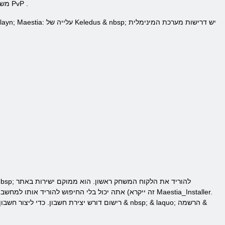
.
PvP
משחקים אחרים של ז'אנר זה במקום הראשון עבורם כוללים גרפיקה מעולה, ממשק ידידותי למשתמש ומערכת מיושמת גם
& nbsp; יש דרישות מערכת המינימלית
משחק & nbsp nlayn; Maestia: עלייה של Keledus
Maestia: עלייה של Keledus מקוון & nbsp; רישום
דורש יצירת חשבון. כדי ליצור חשבון עליך לבחור