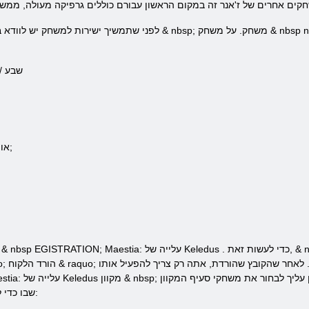
לפני שתמשיך ישירות למשחק יש לוודא בהגדרות מחשב בהתאם ודרישות מערכת & nbsp; משחק. על
שבע
 /
- כרטיס גרפי: nVidia 6800GT או שווה ערך;
. כדי לעשות זאת, & nbsp; להוריד את הלקוח המשחק ראשון. הוא ממוקם ישירות באתר
משחק & nbsp EGISTRATION; Maestia: עלייה של Keledus
 את משחקי סעיף המקוון & nbsp; & laquo; הרשמה &
raquo;, שבו כדי להוסיף את המידע על עצמו הבא: