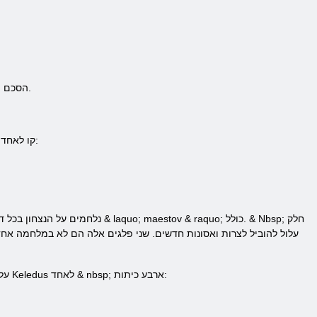
- & nbsp; זה יהיה גם צריך לקרוא ולהסכים ל& nbsp; תנאי & nbsp; הסכם המשתמש, הצעת חוזה הסכם הרישיון וכללי משחק.
השחקן מקבל את ההזדמנות, ו[ 1] רצוי במשחק & nbsp; Maestia: עלייה של Keledus & nbsp; & nbsp; קו לאחד משני השברים:
נלחמים על הנצחון בכל דרך אפשרית, בעזרת & laquo; maestov & raquo; כולל. & Nbsp; חלק
Keledus לאחד & nbsp; ארבע כיתות:
וב; Maestia: עלייתו של