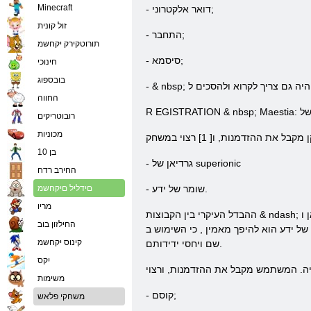
Minecraft
- דואר אלקטרוני;
זול קונית
- התחבר;
תורוטקירק יקחשמ
- סיסמא;
חינוכי
בובספוג
החווה
R
רובוטריקים
מכוניות
בן 10
superionic
של
גרדיאן
-
החירב רדח
ידע.
שומר
של
-
םידליל םיקחשמ
מריו
ן
החילזון בוב
 של
ידע
הוא להיפך מאמין
, כי השימוש ב& laquo; maestov & raquo; & Nbsp; עלול להוביל לצרות ואסונות חדשים. שני פלגים אלה הם לא במלחמה אחד עם השני, אבל לא יכולים להיות
קינוס יקחשמ
שם ויחסי ידידותם.
יִקס
משימות
- קוסם;
משחקי פלאש