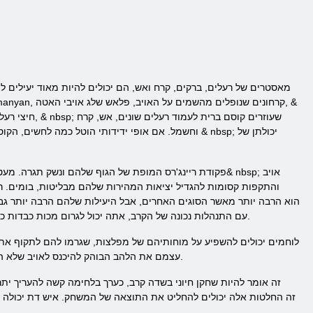
וחשמל. אם אופי ידידותי הוטל כמה לחשים, הקוסם יכו
פקודת ריינג'רס המופת של הגוף שלהם ונשק תגרה. מעטים יו
עם התנהלות נכונה של הקרב, אתה יכול לגרום מכות כבדות כגון שממנו לעתים יהיה רק ​​תחושה, וזה יתרון עצום בזמן, המאפשר לך להחליט את התוצאה של המשחק לטובת ריינג'רס.
לוחמים יכולים להשפיע על מוחותיהם של מפלצות, שגרמו להם לתקוף את ה
חמוש בחרב לוחם יכול ליצור סביב & nbsp; עצמם את הלהב הבוהק להיכנס לאויב שלא היה צרה גדולה. פצעים מדממים, שגרמו ללוחם יכול רק עוצר את אנשי הדת.