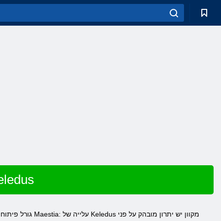
שחק ב Maestia: עלייתו ש
גורל פיתוח