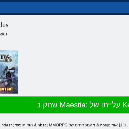
Maestia: 
שמות חלופיים: estia
ל Keledus
. ו[ 1] אווז Maestia: עלייה של Keledus מקוון יש יתרון מובהק על פני
& ndash; הוא חופשי & nbsp; MMORPG מהמפתחים של & nbsp;