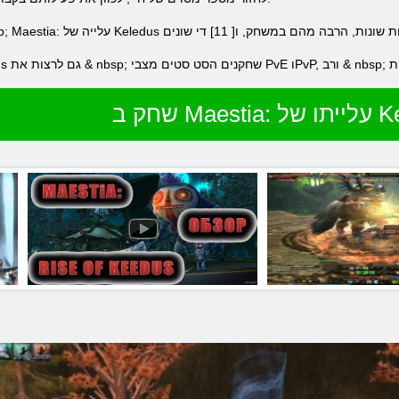
ת, הרבה מהם במשחק, ו[ 11] די שונים
גם לשחק את המשחק באינטרנט & nbsp; Maestia: עלייה של Keledus
מצבי PvE וPvP,
גם לרצות את & nbsp; שחקנים
הסט
סטים
Maestia:
ל Keledus