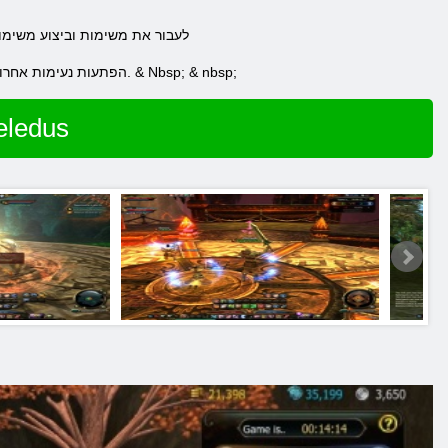
לעבור את משימות וביצוע משימות שונו
ורב & nbsp; הפתעות נעימות אחרות. & Nbsp; & nbsp;
שחק ב Maestia: עלייתו ש