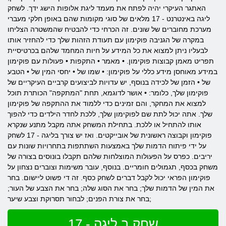
האתגר העיקרי יהיה לפתח את מעמד ליגת אלופות הישג ידך. לשחק
ליגה באינטרנט - 17 מלאים של סוגי מקומות שהם באופן חלקי מעברי
מערכת מחוברים של שונים. זה הכרחי כדי להבטיח שהמשטרה הצליחו
במקרה של הגניבה פוקימון עם תעודת הזהות שלך כדי להחזיר אותו
לבעליו ניתן למצוא את כל המידע על חיות המחמד שלהם בכרטיסיית
תפריט מאמן קבוצות פוקימון. • מאמר • התקפות • פעולות עם פוקימון
במידע מאוחסן מידע כללי על פוקימון: • שמו של • יחסי המין של • הטבע
של • הזמן של לכידה בנוסף, יש עדויות לביצועים קרביים העיקריים של
פוקימון שלך, כלומר: • אושר לדוגמא, תחת "המתקפה" הכותרת תוכל
למצוא את המחקר, והם זמינים כדי ללמוד את ההתקפה של פוקימון
שלך. אתה יכול לתת שם לפוקימון שלך, ללכת לחדר הילדים כדי להפוך
אותו להתחיל או ללכת. בתחילת המשחק אתה מקבל מתנע שנקרא
פוקימון וקבוצה ראשונית של אובייקטים. ואז יש צורך בליגה - 17 לשחק
על ידי פיתוח הדמות שלך באמצעות השתתפות בתחרויות שונות עם
יריבים. כפרס על הפעולות המוצלחות שלהם תקבלו בונוסים בצורה של
משחק בכסף, תגמולים חומריים. בנוסף, עובר משימות וצוברים נצחון על
פוקימון הפראי יכול לקבל דברים לשחק כסף. זה די פשוט ליישום. בחר
את המין של הדמות שלך; בחר את הסוג שלה; בחר את הצבע של העור;
בחר את צורת הפנים; לבחור תסרוקת וצבע שיער;
שחק ב ליגה - 17