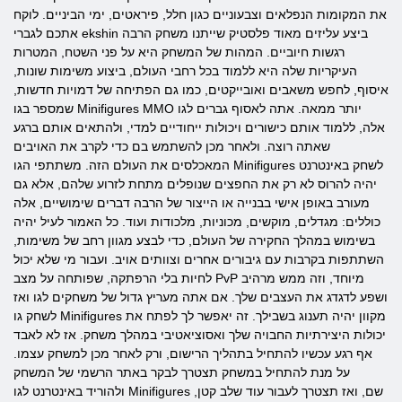
את המקומות הנפלאים וצבעוניים כגון חלל, פיראטים, ימי הביניים. לוקח
אתכם לגברי ekshin ביצע עליזים מאוד פלסטיק שייתנו משחק הרבה
רגשות חיוביים. המהות של המשחק היא על פני השטח, המטרות
העיקריות שלה היא ללמוד בכל רחבי העולם, ביצוע משימות שונות,
איסוף, לחפש משאבים ואובייקטים, כמו גם הפתיחה של דמויות חדשות,
שמספר בגו Minifigures MMO יותר ממאה. אתה לאסוף גברים לגו
אלה, ללמוד אותם כישורים ויכולות ייחודיים למדי, ולהתאים אותם ברגע
שאתה רוצה. ולאחר מכן להשתמש בם כדי לקרב את האויבים
המאכלסים את העולם הזה. משתתפי הגו Minifigures לשחק באינטרנט
יהיה להרוס לא רק את החפצים שנופלים מתחת לזרוע שלהם, אלא גם
מעורב באופן אישי בבנייה או הייצור של הרבה דברים שימושיים, אלה
כוללים: מגדלים, מוקשים, מכוניות, מלכודות ועוד. כל האמור לעיל יהיה
בשימוש במהלך החקירה של העולם, כדי לבצע מגוון רחב של משימות,
השתתפות בקרבות עם גיבורים אחרים וצוותים אויב. ועבור מי שלא יכול
לחיות בלי הרפתקה, שפותחה על מצב PvP מיוחד, וזה ממש מרהיב
ושפע לדגדג את העצבים שלך. אם אתה מעריץ גדול של משחקים לגו ואז
לשחק גו Minifigures מקוון יהיה תענוג בשבילך. זה יאפשר לך לפתח את
יכולות היצירתיות החבויה שלך ואסוציאטיבי במהלך משחק. אז לא לאבד
אף רגע עכשיו להתחיל בתהליך הרישום, ורק לאחר מכן למשחק עצמו.
על מנת להתחיל במשחק תצטרך לבקר באתר הרשמי של המשחק
ולהוריד באינטרנט לגו Minifigures שם, ואז תצטרך לעבור עוד שלב קטן,