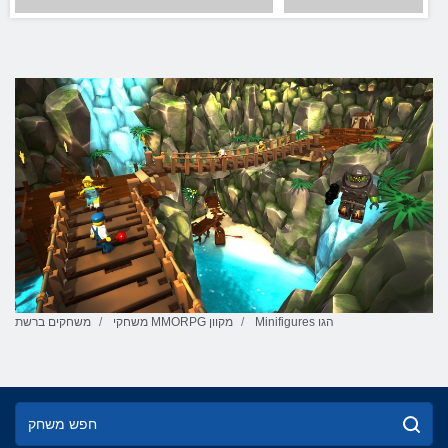
Minifigures הגו
משחקי MMORPG מקוון
משחקים ברשת