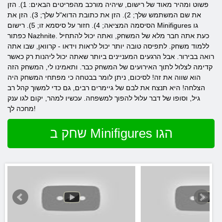
פשוט ומהיר מאוד של רישום, שיהיה מורכב מהפריטים הבאים: 1). הזן
את שם המשתמש שלך; 2). הזן את כתובת הדוא"ל שלך; 3). הזן את
הסיסמה המציאה; 4). חזור על סיסמא זו; 5). רישום Minifigures גו
כפתור Nazhnite. כעת אתה חבר מלא של המשחק, ואתה יכול להתחיל
ללמוד משחק. לתפיסה טובה יותר יכול לראות וידאו - קרוואן, שבו אתה
רואה בבירור. אבל הרגעים המעניינים ביותר שאתה יכול ליהנות רק כאשר
קדימה לצלול לתוך האירועים של המשחק כבר. ותאמינו לי, המשחק הזה
הוא שווה את זה! לסיכום, ניתן לומר בבטחה כי מפתחי המשחק היה
הצלחה! היא תנצח את לבם של גיימרים רבים, גם כדי למשוך קהל רב
גיל, וסופו של דבר עלול להפוך למשפחה. עכשיו למהר, יקום לגו ענק
מחכה לך!
שחק ב Minifigures הגו